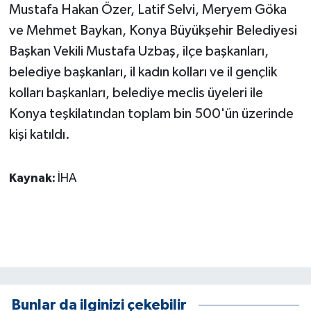
Mustafa Hakan Özer, Latif Selvi, Meryem Göka
ÜLKE GÜNDEMİ
ve Mehmet Baykan, Konya Büyükşehir Belediyesi
YAŞAM
Başkan Vekili Mustafa Uzbaş, ilçe başkanları,
belediye başkanları, il kadın kolları ve il gençlik
YEREL
kolları başkanları, belediye meclis üyeleri ile
Konya teşkilatından toplam bin 500'ün üzerinde
Yerel Haberler
kişi katıldı.
Kaynak:
İHA
Bunlar da ilginizi çekebilir