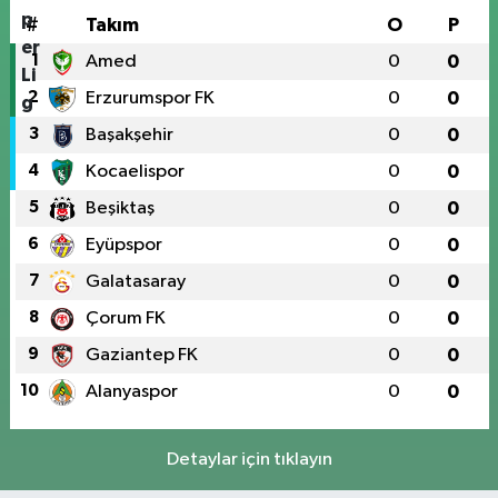
#
Takım
O
P
1
Amed
0
0
2
Erzurumspor FK
0
0
3
Başakşehir
0
0
4
Kocaelispor
0
0
5
Beşiktaş
0
0
6
Eyüpspor
0
0
7
Galatasaray
0
0
8
Çorum FK
0
0
9
Gaziantep FK
0
0
10
Alanyaspor
0
0
Detaylar için tıklayın