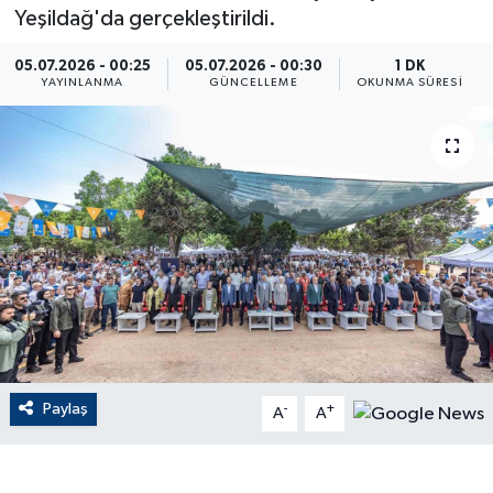
Yeşildağ'da gerçekleştirildi.
ÇEVRE
05.07.2026 - 00:25
05.07.2026 - 00:30
1 DK
YAYINLANMA
GÜNCELLEME
OKUNMA SÜRESI
Dış Haberler
Dünya
EĞİTİM
EKONOMİ
English News
Finans
Paylaş
-
+
A
A
Flaş Haber
Gayrimenkul