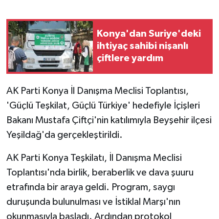
GENEL
Konya'dan Suriye'deki
ihtiyaç sahibi nişanlı
GÜNDEM
çiftlere yardım
Güvenlik
AK Parti Konya İl Danışma Meclisi Toplantısı,
HABERDE İNSAN
'Güçlü Teşkilat, Güçlü Türkiye' hedefiyle İçişleri
Bakanı Mustafa Çiftçi'nin katılımıyla Beyşehir ilçesi
İNSAN
Yeşildağ'da gerçekleştirildi.
İş Dünyası
AK Parti Konya Teşkilatı, İl Danışma Meclisi
Toplantısı'nda birlik, beraberlik ve dava şuuru
Jandarma
etrafında bir araya geldi. Program, saygı
Kadın
duruşunda bulunulması ve İstiklal Marşı'nın
okunmasıyla başladı. Ardından protokol