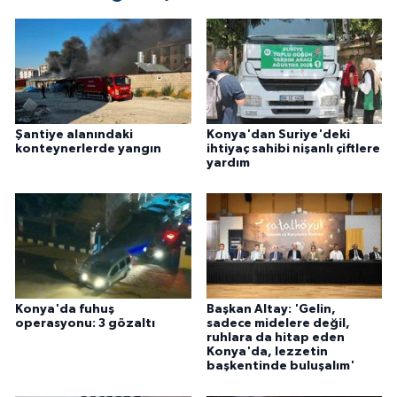
Şantiye alanındaki
Konya'dan Suriye'deki
konteynerlerde yangın
ihtiyaç sahibi nişanlı çiftlere
yardım
Konya'da fuhuş
Başkan Altay: 'Gelin,
operasyonu: 3 gözaltı
sadece midelere değil,
ruhlara da hitap eden
Konya'da, lezzetin
başkentinde buluşalım'