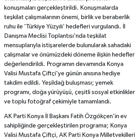
KÜLTÜR SANAT
konuşmaları gerçekleştirildi. Konuşmalarda
teşkilat çalışmalarının önemi, birlik ve beraberlik
MAGAZİN
ruhu ile 'Türkiye Yüzyılı' hedefleri vurgulandı. İl
Otomobil
Danışma Meclisi Toplantısı'nda teşkilat
mensuplarıyla istişarelerde bulunularak sahadaki
POLİTİKA
çalışmalar ve önümüzdeki döneme ilişkin hedefler
değerlendirildi. Programın devamında Konya
Sağlık
Valisi Mustafa Çiftçi'ye günün anısına hediye
SİYASET
takdim edildi. Yeşildağ buluşması; yemek
programı, doğa yürüyüşü, çeşitli sosyal etkinlikler
SPOR HABERLERİ
ve toplu fotoğraf çekimiyle tamamlandı.
TEKNOLOJİ
AK Parti Konya İl Başkanı Fatih Özgökçen'in ev
sahipliğinde gerçekleştirilen programa; Konya
Turizm
Valisi Mustafa Çiftçi, AK Parti Konya Milletvekilleri