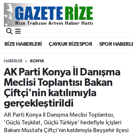
BÖLGEMİZ
Merkez Nöbetçi Eczaneler
SPOR
Merkez Hava Durumu
RİZE HABERLERİ
ÇAYKUR RİZESPOR
SPOR HABERL
Asayiş
Merkez Trafik Yoğunluk Haritası
HABERLER
KONYA
Rize Jandarma Komutanlığı
Süper Lig Puan Durumu ve Fikstür
AK Parti Konya İl Danışma
Meclisi Toplantısı Bakan
Bilim Teknoloji
Tüm Manşetler
Çiftçi'nin katılımıyla
Bölge
Son Dakika Haberleri
gerçekleştirildi
Advertising news
Haber Arşivi
AK Parti Konya İl Danışma Meclisi Toplantısı,
'Güçlü Teşkilat, Güçlü Türkiye' hedefiyle İçişleri
Canlı Maç
Bakanı Mustafa Çiftçi'nin katılımıyla Beyşehir ilçesi