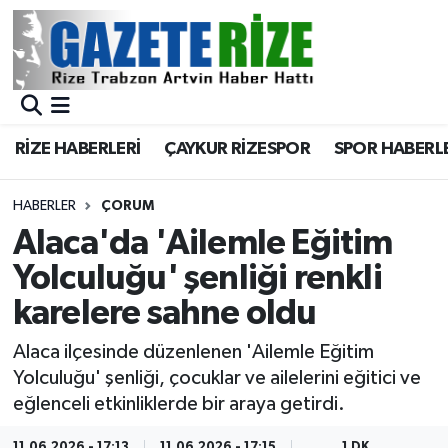
BÖLGEMİZ
Merkez Nöbetçi Eczaneler
SPOR
Merkez Hava Durumu
RİZE HABERLERİ
ÇAYKUR RİZESPOR
SPOR HABERL
Asayiş
Merkez Trafik Yoğunluk Haritası
HABERLER
ÇORUM
Rize Jandarma Komutanlığı
Süper Lig Puan Durumu ve Fikstür
Alaca'da 'Ailemle Eğitim
Yolculuğu' şenliği renkli
Bilim Teknoloji
Tüm Manşetler
karelere sahne oldu
Bölge
Son Dakika Haberleri
Alaca ilçesinde düzenlenen 'Ailemle Eğitim
Yolculuğu' şenliği, çocuklar ve ailelerini eğitici ve
Advertising news
Haber Arşivi
eğlenceli etkinliklerde bir araya getirdi.
Canlı Maç
11.06.2026 - 17:13
11.06.2026 - 17:15
1 DK