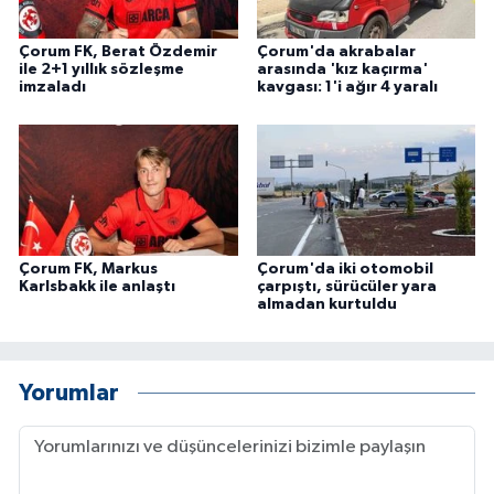
Çorum FK, Berat Özdemir
Çorum'da akrabalar
ile 2+1 yıllık sözleşme
arasında 'kız kaçırma'
imzaladı
kavgası: 1'i ağır 4 yaralı
Çorum FK, Markus
Çorum'da iki otomobil
Karlsbakk ile anlaştı
çarpıştı, sürücüler yara
almadan kurtuldu
Yorumlar