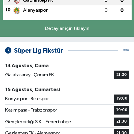
9
Gaziantep FK
0
0
10
Alanyaspor
0
0
Detaylar için tıklayın
Süper Lig Fikstür
14 Ağustos, Cuma
Galatasaray - Çorum FK
21:30
15 Ağustos, Cumartesi
Konyaspor - Rizespor
19:00
Kasımpaşa - Trabzonspor
19:00
Gençlerbirliği S.K. - Fenerbahçe
21:30
Gaziantep FK - Alanyaspor
21:30