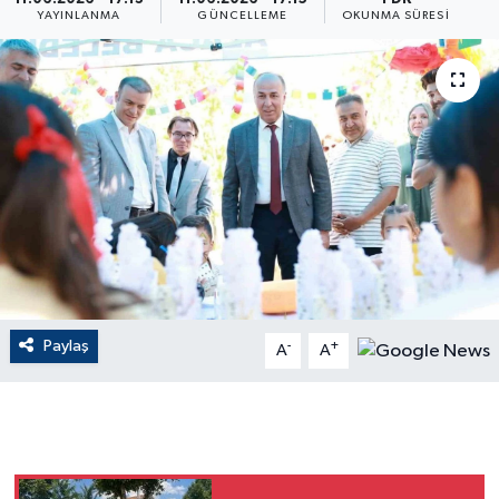
YAYINLANMA
GÜNCELLEME
OKUNMA SÜRESI
ÇEVRE
Dış Haberler
Dünya
EĞİTİM
EKONOMİ
English News
Paylaş
-
+
A
A
Finans
Flaş Haber
Gayrimenkul