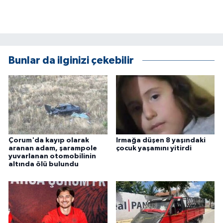
ÜLKE GÜNDEMİ
YAŞAM
YEREL
Bunlar da ilginizi çekebilir
Yerel Haberler
Çorum'da kayıp olarak
Irmağa düşen 8 yaşındaki
aranan adam, şarampole
çocuk yaşamını yitirdi
yuvarlanan otomobilinin
altında ölü bulundu