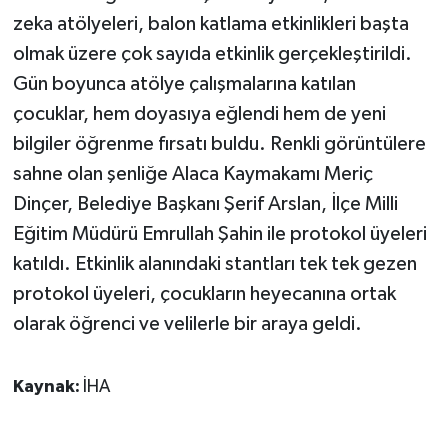
KÜLTÜR SANAT
zeka atölyeleri, balon katlama etkinlikleri başta
olmak üzere çok sayıda etkinlik gerçekleştirildi.
MAGAZİN
Gün boyunca atölye çalışmalarına katılan
Otomobil
çocuklar, hem doyasıya eğlendi hem de yeni
bilgiler öğrenme fırsatı buldu. Renkli görüntülere
POLİTİKA
sahne olan şenliğe Alaca Kaymakamı Meriç
Dinçer, Belediye Başkanı Şerif Arslan, İlçe Milli
Sağlık
Eğitim Müdürü Emrullah Şahin ile protokol üyeleri
SİYASET
katıldı. Etkinlik alanındaki stantları tek tek gezen
protokol üyeleri, çocukların heyecanına ortak
SPOR HABERLERİ
olarak öğrenci ve velilerle bir araya geldi.
TEKNOLOJİ
Kaynak:
İHA
Turizm