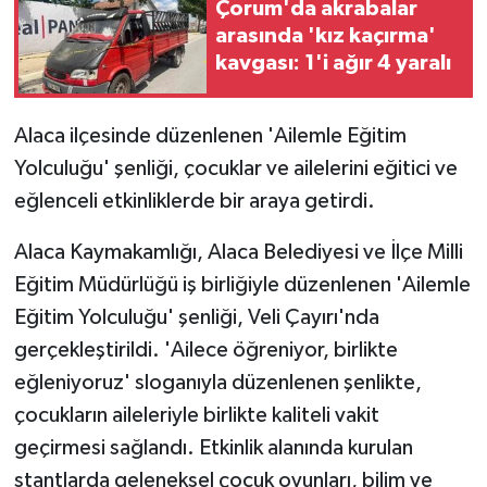
Çorum'da akrabalar
arasında 'kız kaçırma'
GENEL
kavgası: 1'i ağır 4 yaralı
GÜNDEM
Alaca ilçesinde düzenlenen 'Ailemle Eğitim
Güvenlik
Yolculuğu' şenliği, çocuklar ve ailelerini eğitici ve
eğlenceli etkinliklerde bir araya getirdi.
HABERDE İNSAN
Alaca Kaymakamlığı, Alaca Belediyesi ve İlçe Milli
İNSAN
Eğitim Müdürlüğü iş birliğiyle düzenlenen 'Ailemle
Eğitim Yolculuğu' şenliği, Veli Çayırı'nda
İş Dünyası
gerçekleştirildi. 'Ailece öğreniyor, birlikte
eğleniyoruz' sloganıyla düzenlenen şenlikte,
Jandarma
çocukların aileleriyle birlikte kaliteli vakit
Kadın
geçirmesi sağlandı. Etkinlik alanında kurulan
stantlarda geleneksel çocuk oyunları, bilim ve