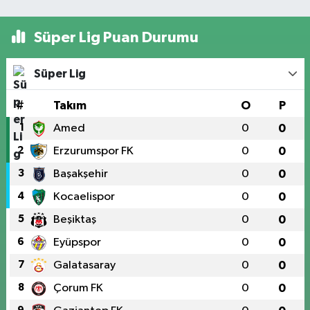
Süper Lig Puan Durumu
Süper Lig
#
Takım
O
P
1
Amed
0
0
2
Erzurumspor FK
0
0
3
Başakşehir
0
0
4
Kocaelispor
0
0
5
Beşiktaş
0
0
6
Eyüpspor
0
0
7
Galatasaray
0
0
8
Çorum FK
0
0