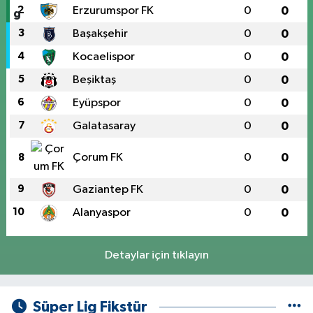
2
Erzurumspor FK
0
0
3
Başakşehir
0
0
4
Kocaelispor
0
0
5
Beşiktaş
0
0
6
Eyüpspor
0
0
7
Galatasaray
0
0
Çorum FK
0
0
8
9
Gaziantep FK
0
0
10
Alanyaspor
0
0
Detaylar için tıklayın
Süper Lig Fikstür