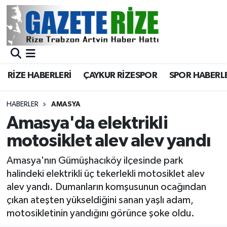
BÖLGEMİZ
Merkez Nöbetçi Eczaneler
SPOR
Merkez Hava Durumu
RİZE HABERLERİ
ÇAYKUR RİZESPOR
SPOR HABERL
Asayiş
Merkez Trafik Yoğunluk Haritası
HABERLER
AMASYA
Rize Jandarma Komutanlığı
Süper Lig Puan Durumu ve Fikstür
Amasya'da elektrikli
motosiklet alev alev yandı
Bilim Teknoloji
Tüm Manşetler
Amasya'nın Gümüşhacıköy ilçesinde park
Bölge
Son Dakika Haberleri
halindeki elektrikli üç tekerlekli motosiklet alev
alev yandı. Dumanların komşusunun ocağından
Advertising news
Haber Arşivi
çıkan ateşten yükseldiğini sanan yaşlı adam,
motosikletinin yandığını görünce şoke oldu.
Canlı Maç