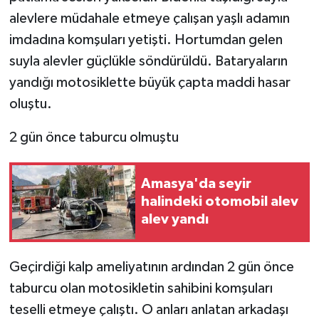
KÜLTÜR SANAT
alevlere müdahale etmeye çalışan yaşlı adamın
imdadına komşuları yetişti. Hortumdan gelen
MAGAZİN
suyla alevler güçlükle söndürüldü. Bataryaların
Otomobil
yandığı motosiklette büyük çapta maddi hasar
oluştu.
POLİTİKA
2 gün önce taburcu olmuştu
Sağlık
Amasya'da seyir
SİYASET
halindeki otomobil alev
alev yandı
SPOR HABERLERİ
TEKNOLOJİ
Geçirdiği kalp ameliyatının ardından 2 gün önce
taburcu olan motosikletin sahibini komşuları
Turizm
teselli etmeye çalıştı. O anları anlatan arkadaşı