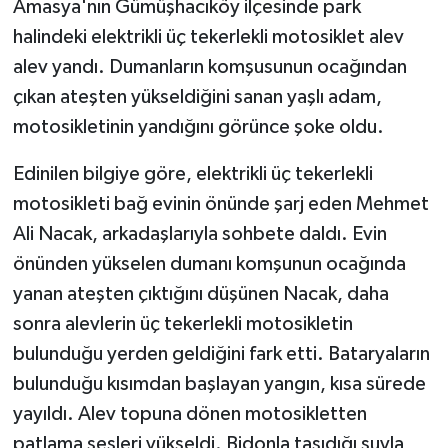
Amasya'nın Gümüşhacıköy ilçesinde park
halindeki elektrikli üç tekerlekli motosiklet alev
GENEL
alev yandı. Dumanların komşusunun ocağından
çıkan ateşten yükseldiğini sanan yaşlı adam,
GÜNDEM
motosikletinin yandığını görünce şoke oldu.
Güvenlik
Edinilen bilgiye göre, elektrikli üç tekerlekli
HABERDE İNSAN
motosikleti bağ evinin önünde şarj eden Mehmet
Ali Nacak, arkadaşlarıyla sohbete daldı. Evin
İNSAN
önünden yükselen dumanı komşunun ocağında
yanan ateşten çıktığını düşünen Nacak, daha
İş Dünyası
sonra alevlerin üç tekerlekli motosikletin
bulunduğu yerden geldiğini fark etti. Bataryaların
Jandarma
bulunduğu kısımdan başlayan yangın, kısa sürede
Kadın
yayıldı. Alev topuna dönen motosikletten
patlama sesleri yükseldi. Bidonla taşıdığı suyla