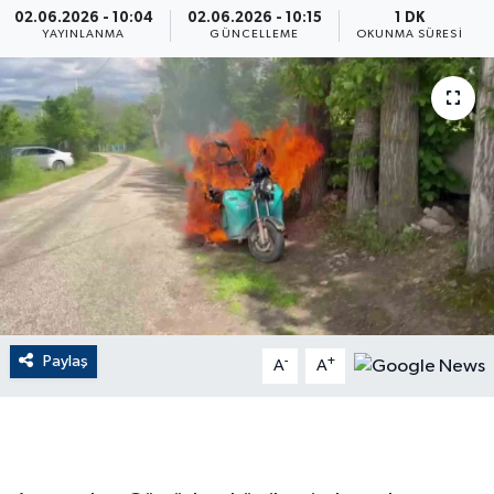
02.06.2026 - 10:04
02.06.2026 - 10:15
1 DK
YAYINLANMA
GÜNCELLEME
OKUNMA SÜRESI
ÇEVRE
Dış Haberler
Dünya
EĞİTİM
EKONOMİ
English News
Paylaş
-
+
A
A
Finans
Flaş Haber
Gayrimenkul