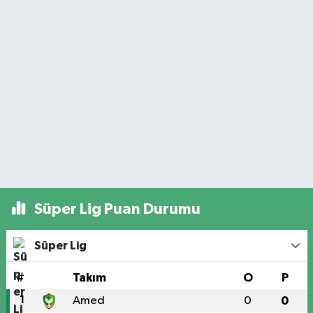
Süper Lig Puan Durumu
Süper Lig
#
Takım
O
P
1
Amed
0
0