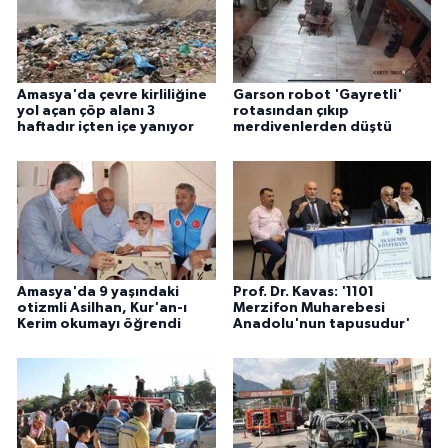
Amasya'da çevre kirliliğine
Garson robot 'Gayretli'
yol açan çöp alanı 3
rotasından çıkıp
haftadır içten içe yanıyor
merdivenlerden düştü
Amasya'da 9 yaşındaki
Prof. Dr. Kavas: '1101
otizmli Asilhan, Kur'an-ı
Merzifon Muharebesi
Kerim okumayı öğrendi
Anadolu'nun tapusudur'