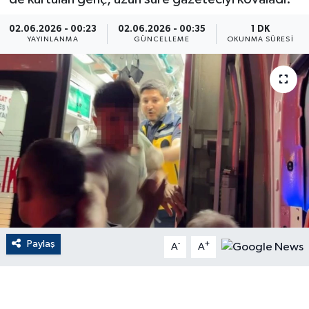
ÇEVRE
02.06.2026 - 00:23
02.06.2026 - 00:35
1 DK
YAYINLANMA
GÜNCELLEME
OKUNMA SÜRESI
Dış Haberler
Dünya
EĞİTİM
EKONOMİ
English News
Finans
Paylaş
-
+
A
A
Flaş Haber
Gayrimenkul