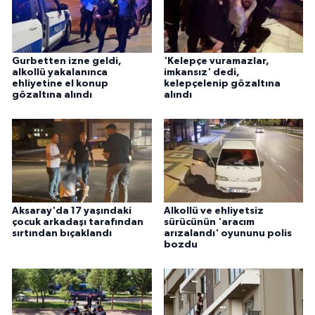
Gurbetten izne geldi,
'Kelepçe vuramazlar,
alkollü yakalanınca
imkansız' dedi,
ehliyetine el konup
kelepçelenip gözaltına
gözaltına alındı
alındı
Aksaray'da 17 yaşındaki
Alkollü ve ehliyetsiz
çocuk arkadaşı tarafından
sürücünün 'aracım
sırtından bıçaklandı
arızalandı' oyununu polis
bozdu