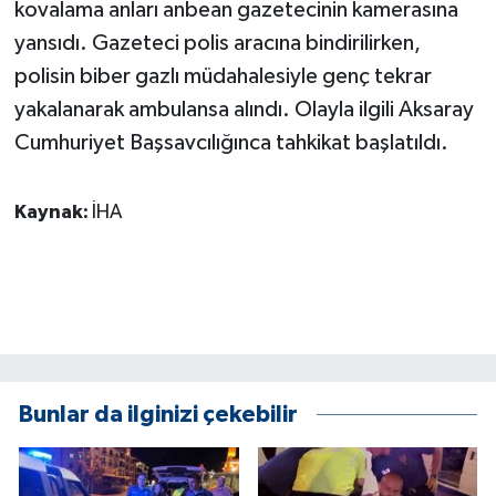
kovalama anları anbean gazetecinin kamerasına
ÜLKE GÜNDEMİ
yansıdı. Gazeteci polis aracına bindirilirken,
polisin biber gazlı müdahalesiyle genç tekrar
YAŞAM
yakalanarak ambulansa alındı. Olayla ilgili Aksaray
YEREL
Cumhuriyet Başsavcılığınca tahkikat başlatıldı.
Yerel Haberler
Kaynak:
İHA
Bunlar da ilginizi çekebilir