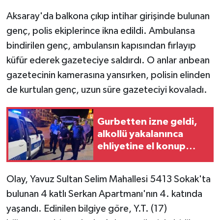
Aksaray'da balkona çıkıp intihar girişinde bulunan
GENEL
genç, polis ekiplerince ikna edildi. Ambulansa
bindirilen genç, ambulansın kapısından fırlayıp
GÜNDEM
küfür ederek gazeteciye saldırdı. O anlar anbean
Güvenlik
gazetecinin kamerasına yansırken, polisin elinden
de kurtulan genç, uzun süre gazeteciyi kovaladı.
HABERDE İNSAN
Gurbetten izne geldi,
İNSAN
alkollü yakalanınca
ehliyetine el konup
İş Dünyası
gözaltına alındı
Jandarma
Olay, Yavuz Sultan Selim Mahallesi 5413 Sokak'ta
bulunan 4 katlı Serkan Apartmanı'nın 4. katında
Kadın
yaşandı. Edinilen bilgiye göre, Y.T. (17)