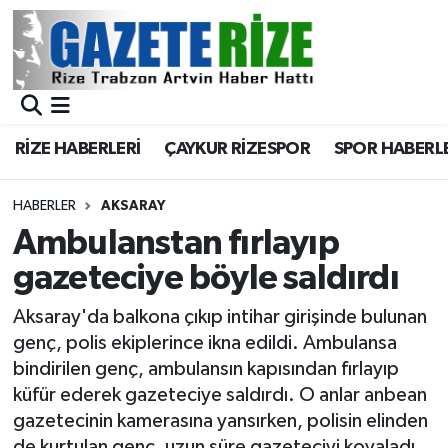
BÖLGEMİZ
Merkez Nöbetçi Eczaneler
SPOR
Merkez Hava Durumu
RİZE HABERLERİ
ÇAYKUR RİZESPOR
SPOR HABERL
Asayiş
Merkez Trafik Yoğunluk Haritası
HABERLER
AKSARAY
Rize Jandarma Komutanlığı
Süper Lig Puan Durumu ve Fikstür
Ambulanstan fırlayıp
gazeteciye böyle saldırdı
Bilim Teknoloji
Tüm Manşetler
Aksaray'da balkona çıkıp intihar girişinde bulunan
Bölge
Son Dakika Haberleri
genç, polis ekiplerince ikna edildi. Ambulansa
bindirilen genç, ambulansın kapısından fırlayıp
Advertising news
Haber Arşivi
küfür ederek gazeteciye saldırdı. O anlar anbean
gazetecinin kamerasına yansırken, polisin elinden
Canlı Maç
de kurtulan genç, uzun süre gazeteciyi kovaladı.