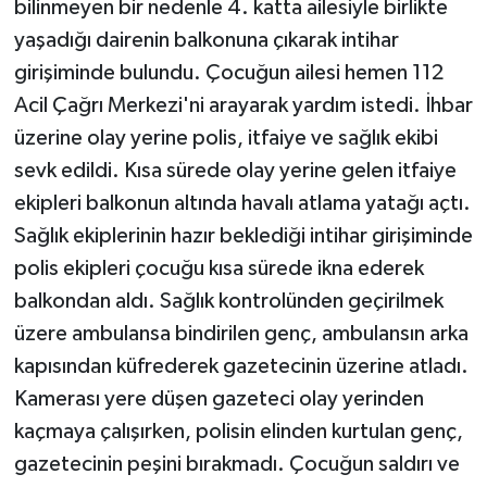
bilinmeyen bir nedenle 4. katta ailesiyle birlikte
KÜLTÜR SANAT
yaşadığı dairenin balkonuna çıkarak intihar
MAGAZİN
girişiminde bulundu. Çocuğun ailesi hemen 112
Acil Çağrı Merkezi'ni arayarak yardım istedi. İhbar
Otomobil
üzerine olay yerine polis, itfaiye ve sağlık ekibi
sevk edildi. Kısa sürede olay yerine gelen itfaiye
POLİTİKA
ekipleri balkonun altında havalı atlama yatağı açtı.
Sağlık
Sağlık ekiplerinin hazır beklediği intihar girişiminde
polis ekipleri çocuğu kısa sürede ikna ederek
SİYASET
balkondan aldı. Sağlık kontrolünden geçirilmek
üzere ambulansa bindirilen genç, ambulansın arka
SPOR HABERLERİ
kapısından küfrederek gazetecinin üzerine atladı.
TEKNOLOJİ
Kamerası yere düşen gazeteci olay yerinden
kaçmaya çalışırken, polisin elinden kurtulan genç,
Turizm
gazetecinin peşini bırakmadı. Çocuğun saldırı ve