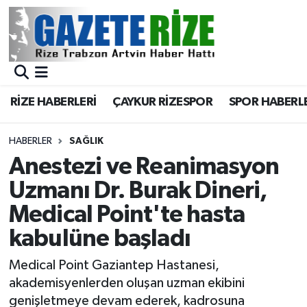
BÖLGEMİZ
Merkez Nöbetçi Eczaneler
SPOR
Merkez Hava Durumu
RİZE HABERLERİ
ÇAYKUR RİZESPOR
SPOR HABERL
Asayiş
Merkez Trafik Yoğunluk Haritası
HABERLER
SAĞLIK
Rize Jandarma Komutanlığı
Süper Lig Puan Durumu ve Fikstür
Anestezi ve Reanimasyon
Uzmanı Dr. Burak Dineri,
Bilim Teknoloji
Tüm Manşetler
Medical Point'te hasta
Bölge
Son Dakika Haberleri
kabulüne başladı
Advertising news
Haber Arşivi
Medical Point Gaziantep Hastanesi,
akademisyenlerden oluşan uzman ekibini
Canlı Maç
genişletmeye devam ederek, kadrosuna