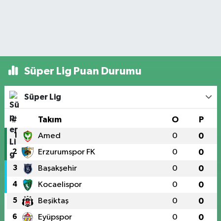
Süper Lig Puan Durumu
Süper Lig
#
Takım
O
P
1
Amed
0
0
2
Erzurumspor FK
0
0
3
Başakşehir
0
0
4
Kocaelispor
0
0
5
Beşiktaş
0
0
6
Eyüpspor
0
0