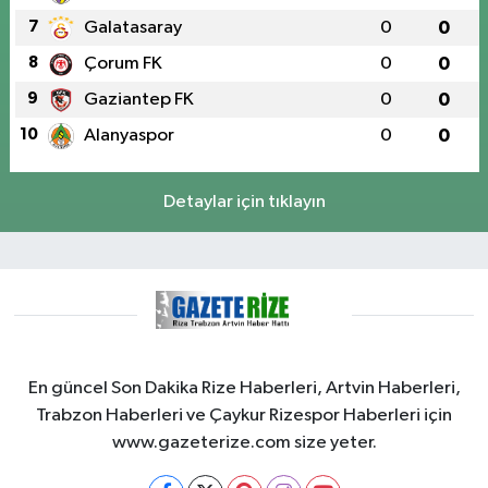
7
Galatasaray
0
0
8
Çorum FK
0
0
9
Gaziantep FK
0
0
10
Alanyaspor
0
0
Detaylar için tıklayın
En güncel Son Dakika Rize Haberleri, Artvin Haberleri,
Trabzon Haberleri ve Çaykur Rizespor Haberleri için
www.gazeterize.com size yeter.