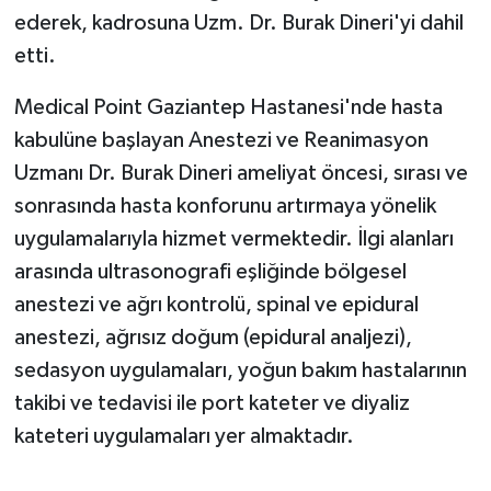
KÜLTÜR SANAT
ederek, kadrosuna Uzm. Dr. Burak Dineri'yi dahil
etti.
MAGAZİN
Medical Point Gaziantep Hastanesi'nde hasta
Otomobil
kabulüne başlayan Anestezi ve Reanimasyon
Uzmanı Dr. Burak Dineri ameliyat öncesi, sırası ve
POLİTİKA
sonrasında hasta konforunu artırmaya yönelik
Sağlık
uygulamalarıyla hizmet vermektedir. İlgi alanları
arasında ultrasonografi eşliğinde bölgesel
SİYASET
anestezi ve ağrı kontrolü, spinal ve epidural
anestezi, ağrısız doğum (epidural analjezi),
SPOR HABERLERİ
sedasyon uygulamaları, yoğun bakım hastalarının
TEKNOLOJİ
takibi ve tedavisi ile port kateter ve diyaliz
kateteri uygulamaları yer almaktadır.
Turizm