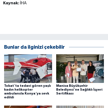
Kaynak:
İHA
ÜLKE GÜNDEMİ
YAŞAM
YEREL
Yerel Haberler
Bunlar da ilginizi çekebilir
Tokat'ta tedavi gören yaşlı
Manisa Büyükşehir
kadın helikopter
Belediyesi'ne Sağlıklı İşyeri
ambulansla Konya'ya sevk
Sertifikası
edildi