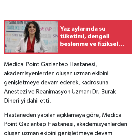
GENEL
Yaz aylarında su
GÜNDEM
tüketimi, dengeli
beslenme ve fiziksel
Güvenlik
aktivitelere dikkat
HABERDE İNSAN
Medical Point Gaziantep Hastanesi,
akademisyenlerden oluşan uzman ekibini
İNSAN
genişletmeye devam ederek, kadrosuna
Anestezi ve Reanimasyon Uzmanı Dr. Burak
İş Dünyası
Dineri'yi dahil etti.
Jandarma
Hastaneden yapılan açıklamaya göre, Medical
Kadın
Point Gaziantep Hastanesi, akademisyenlerden
oluşan uzman ekibini genişletmeye devam