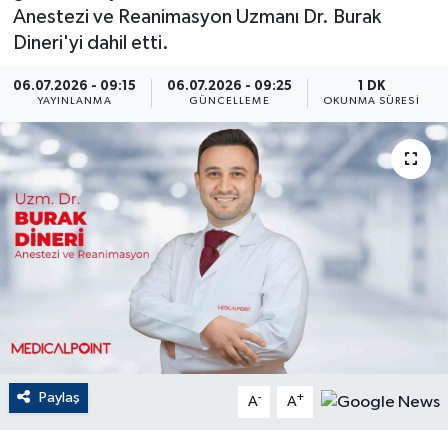
Anestezi ve Reanimasyon Uzmanı Dr. Burak
ÇEVRE
Dineri'yi dahil etti.
Dış Haberler
06.07.2026 - 09:15
06.07.2026 - 09:25
1 DK
YAYINLANMA
GÜNCELLEME
OKUNMA SÜRESI
Dünya
EĞİTİM
EKONOMİ
English News
Finans
Flaş Haber
Paylaş
-
+
A
A
Gayrimenkul