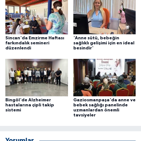
Sincan'da Emzirme Haftası
'Anne sütü, bebeğin
farkındalık semineri
sağlıklı gelişimi için en ideal
düzenlendi
besindir'
Bingöl'de Alzheimer
Gaziosmanpaşa'da anne ve
hastalarına çipli takip
bebek sağlığı panelinde
sistemi
uzmanlardan önemli
tavsiyeler
Yorumlar