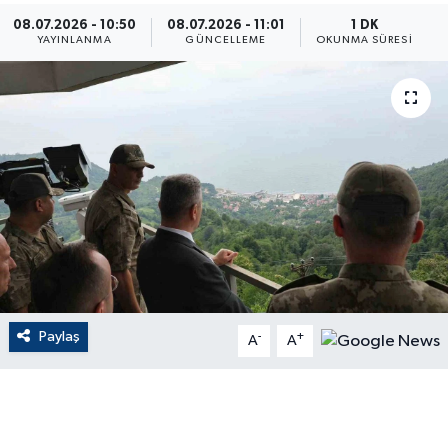
08.07.2026 - 10:50
08.07.2026 - 11:01
1 DK
ÇEVRE
YAYINLANMA
GÜNCELLEME
OKUNMA SÜRESI
Dış Haberler
Dünya
EĞİTİM
EKONOMİ
English News
Paylaş
-
+
Finans
A
A
Flaş Haber
Gayrimenkul