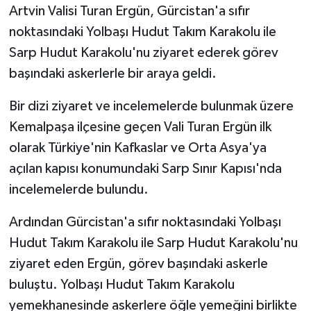
Artvin Valisi Turan Ergün, Gürcistan'a sıfır
noktasındaki Yolbaşı Hudut Takım Karakolu ile
GENEL
Sarp Hudut Karakolu'nu ziyaret ederek görev
GÜNDEM
başındaki askerlerle bir araya geldi.
Güvenlik
Bir dizi ziyaret ve incelemelerde bulunmak üzere
Kemalpaşa ilçesine geçen Vali Turan Ergün ilk
HABERDE İNSAN
olarak Türkiye'nin Kafkaslar ve Orta Asya'ya
açılan kapısı konumundaki Sarp Sınır Kapısı'nda
İNSAN
incelemelerde bulundu.
İş Dünyası
Ardından Gürcistan'a sıfır noktasındaki Yolbaşı
Hudut Takım Karakolu ile Sarp Hudut Karakolu'nu
Jandarma
ziyaret eden Ergün, görev başındaki askerle
Kadın
buluştu. Yolbaşı Hudut Takım Karakolu
yemekhanesinde askerlere öğle yemeğini birlikte