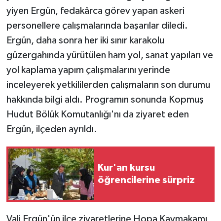
KÜLTÜR SANAT
yiyen Ergün, fedakârca görev yapan askeri
personellere çalışmalarında başarılar diledi.
MAGAZİN
Ergün, daha sonra her iki sınır karakolu
Otomobil
güzergahında yürütülen ham yol, sanat yapıları ve
yol kaplama yapım çalışmalarını yerinde
POLİTİKA
inceleyerek yetkililerden çalışmaların son durumu
hakkında bilgi aldı. Programın sonunda Kopmuş
Sağlık
Hudut Bölük Komutanlığı'nı da ziyaret eden
Ergün, ilçeden ayrıldı.
SİYASET
SPOR HABERLERİ
Kur'an kursu
öğrencilerine sürpriz
TEKNOLOJİ
Turizm
Vali Ergün'ün ilçe ziyaretlerine Hopa Kaymakamı