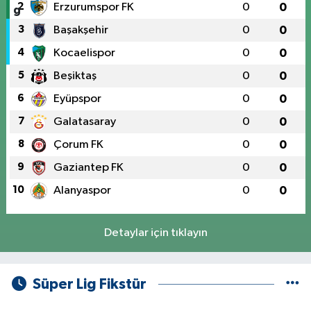
2
Erzurumspor FK
0
0
3
Başakşehir
0
0
4
Kocaelispor
0
0
5
Beşiktaş
0
0
6
Eyüpspor
0
0
7
Galatasaray
0
0
8
Çorum FK
0
0
9
Gaziantep FK
0
0
10
Alanyaspor
0
0
Detaylar için tıklayın
Süper Lig Fikstür