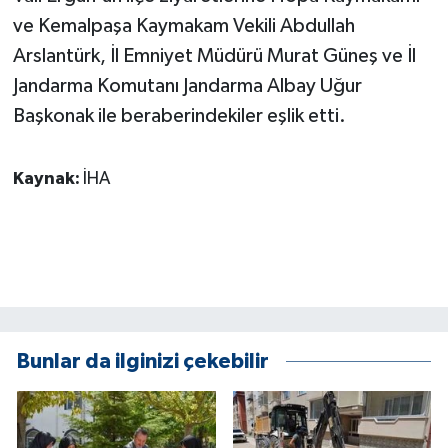
ÜLKE GÜNDEMİ
ve Kemalpaşa Kaymakam Vekili Abdullah
Arslantürk, İl Emniyet Müdürü Murat Güneş ve İl
YAŞAM
Jandarma Komutanı Jandarma Albay Uğur
Başkonak ile beraberindekiler eşlik etti.
YEREL
Yerel Haberler
Kaynak:
İHA
Bunlar da ilginizi çekebilir