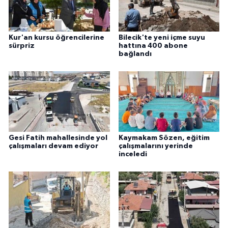
Kur'an kursu öğrencilerine
Bilecik'te yeni içme suyu
sürpriz
hattına 400 abone
bağlandı
Gesi Fatih mahallesinde yol
Kaymakam Sözen, eğitim
çalışmaları devam ediyor
çalışmalarını yerinde
inceledi