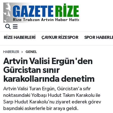
BÖLGEMİZ
Merkez Nöbetçi Eczaneler
SPOR
Merkez Hava Durumu
RİZE HABERLERİ
ÇAYKUR RİZESPOR
SPOR HABERL
Asayiş
Merkez Trafik Yoğunluk Haritası
HABERLER
GENEL
Rize Jandarma Komutanlığı
Süper Lig Puan Durumu ve Fikstür
Artvin Valisi Ergün'den
Gürcistan sınır
Bilim Teknoloji
Tüm Manşetler
karakollarında denetim
Bölge
Son Dakika Haberleri
Artvin Valisi Turan Ergün, Gürcistan'a sıfır
noktasındaki Yolbaşı Hudut Takım Karakolu ile
Advertising news
Haber Arşivi
Sarp Hudut Karakolu'nu ziyaret ederek görev
başındaki askerlerle bir araya geldi.
Canlı Maç