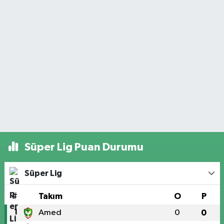
Süper Lig Puan Durumu
Süper Lig
#
Takım
O
P
1
Amed
0
0