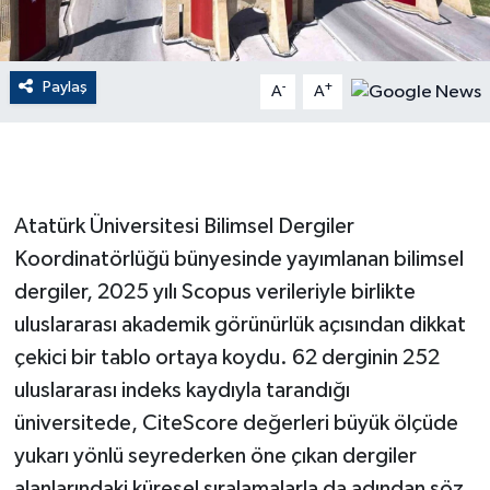
GENEL
Paylaş
-
+
A
A
GÜNDEM
Güvenlik
HABERDE İNSAN
Atatürk Üniversitesi Bilimsel Dergiler
Koordinatörlüğü bünyesinde yayımlanan bilimsel
İNSAN
dergiler, 2025 yılı Scopus verileriyle birlikte
uluslararası akademik görünürlük açısından dikkat
İş Dünyası
çekici bir tablo ortaya koydu. 62 derginin 252
Jandarma
uluslararası indeks kaydıyla tarandığı
üniversitede, CiteScore değerleri büyük ölçüde
Kadın
yukarı yönlü seyrederken öne çıkan dergiler
alanlarındaki küresel sıralamalarla da adından söz