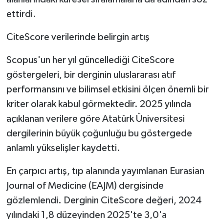
KÜLTÜR SANAT
ettirdi.
MAGAZİN
CiteScore verilerinde belirgin artış
Otomobil
Scopus'un her yıl güncellediği CiteScore
göstergeleri, bir derginin uluslararası atıf
POLİTİKA
performansını ve bilimsel etkisini ölçen önemli bir
Sağlık
kriter olarak kabul görmektedir. 2025 yılında
açıklanan verilere göre Atatürk Üniversitesi
SİYASET
dergilerinin büyük çoğunluğu bu göstergede
anlamlı yükselişler kaydetti.
SPOR HABERLERİ
En çarpıcı artış, tıp alanında yayımlanan Eurasian
TEKNOLOJİ
Journal of Medicine (EAJM) dergisinde
gözlemlendi. Derginin CiteScore değeri, 2024
Turizm
yılındaki 1,8 düzeyinden 2025'te 3,0'a