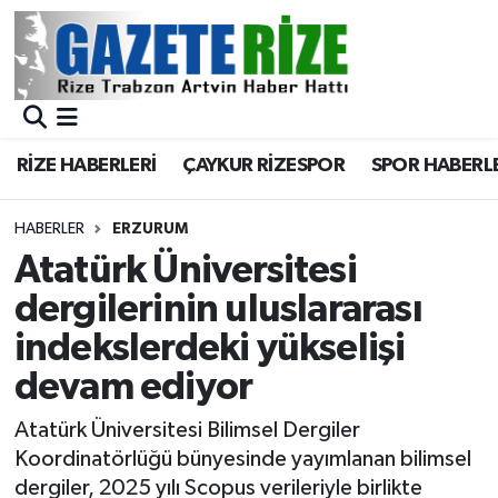
BÖLGEMİZ
Merkez Nöbetçi Eczaneler
SPOR
Merkez Hava Durumu
RİZE HABERLERİ
ÇAYKUR RİZESPOR
SPOR HABERL
Asayiş
Merkez Trafik Yoğunluk Haritası
HABERLER
ERZURUM
Rize Jandarma Komutanlığı
Süper Lig Puan Durumu ve Fikstür
Atatürk Üniversitesi
dergilerinin uluslararası
Bilim Teknoloji
Tüm Manşetler
indekslerdeki yükselişi
Bölge
Son Dakika Haberleri
devam ediyor
Advertising news
Haber Arşivi
Atatürk Üniversitesi Bilimsel Dergiler
Koordinatörlüğü bünyesinde yayımlanan bilimsel
Canlı Maç
dergiler, 2025 yılı Scopus verileriyle birlikte