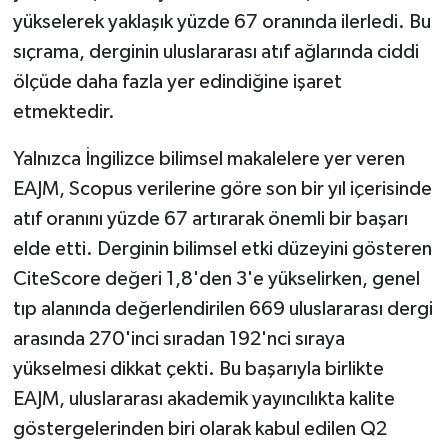
ÜLKE GÜNDEMİ
yükselerek yaklaşık yüzde 67 oranında ilerledi. Bu
sıçrama, derginin uluslararası atıf ağlarında ciddi
YAŞAM
ölçüde daha fazla yer edindiğine işaret
etmektedir.
YEREL
Yalnızca İngilizce bilimsel makalelere yer veren
Yerel Haberler
EAJM, Scopus verilerine göre son bir yıl içerisinde
atıf oranını yüzde 67 artırarak önemli bir başarı
elde etti. Derginin bilimsel etki düzeyini gösteren
CiteScore değeri 1,8'den 3'e yükselirken, genel
tıp alanında değerlendirilen 669 uluslararası dergi
arasında 270'inci sıradan 192'nci sıraya
yükselmesi dikkat çekti. Bu başarıyla birlikte
EAJM, uluslararası akademik yayıncılıkta kalite
göstergelerinden biri olarak kabul edilen Q2