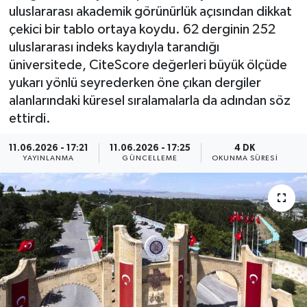
uluslararası akademik görünürlük açısından dikkat
ÇEVRE
çekici bir tablo ortaya koydu. 62 derginin 252
uluslararası indeks kaydıyla tarandığı
Dış Haberler
üniversitede, CiteScore değerleri büyük ölçüde
yukarı yönlü seyrederken öne çıkan dergiler
Dünya
alanlarındaki küresel sıralamalarla da adından söz
ettirdi.
EĞİTİM
11.06.2026 - 17:21
11.06.2026 - 17:25
4 DK
YAYINLANMA
GÜNCELLEME
OKUNMA SÜRESI
EKONOMİ
English News
Finans
Flaş Haber
Gayrimenkul