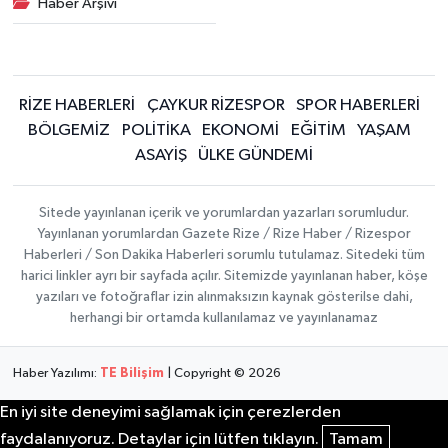
Haber Arşivi
RİZE HABERLERİ
ÇAYKUR RİZESPOR
SPOR HABERLERİ
BÖLGEMİZ
POLİTİKA
EKONOMİ
EĞİTİM
YAŞAM
ASAYİŞ
ÜLKE GÜNDEMİ
Sitede yayınlanan içerik ve yorumlardan yazarları sorumludur.
Yayınlanan yorumlardan Gazete Rize / Rize Haber / Rizespor
Haberleri / Son Dakika Haberleri sorumlu tutulamaz. Sitedeki tüm
harici linkler ayrı bir sayfada açılır. Sitemizde yayınlanan haber, köşe
yazıları ve fotoğraflar izin alınmaksızın kaynak gösterilse dahi,
herhangi bir ortamda kullanılamaz ve yayınlanamaz
Haber Yazılımı:
TE Bilişim
| Copyright © 2026
En iyi site deneyimi sağlamak için çerezlerden
faydalanıyoruz. Detaylar için lütfen tıklayın.
Tamam