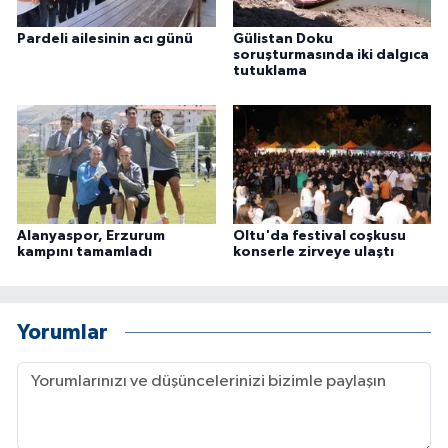
Pardeli ailesinin acı günü
Gülistan Doku
soruşturmasında iki dalgıca
tutuklama
Alanyaspor, Erzurum
Oltu'da festival coşkusu
kampını tamamladı
konserle zirveye ulaştı
Yorumlar