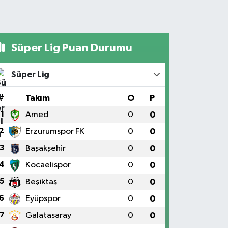
Süper Lig Puan Durumu
Süper Lig
#
Takım
O
P
1
Amed
0
0
2
Erzurumspor FK
0
0
3
Başakşehir
0
0
4
Kocaelispor
0
0
5
Beşiktaş
0
0
6
Eyüpspor
0
0
7
Galatasaray
0
0