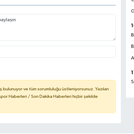
G
1
B
B
A
1
S
ş bulunuyor ve tüm sorumluluğu üstleniyorsunuz. Yazılan
or Haberleri / Son Dakika Haberleri hiçbir şekilde