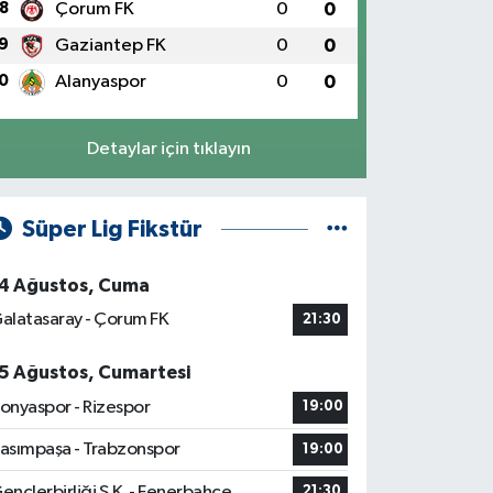
8
Çorum FK
0
0
9
Gaziantep FK
0
0
0
Alanyaspor
0
0
Detaylar için tıklayın
Süper Lig Fikstür
4 Ağustos, Cuma
alatasaray - Çorum FK
21:30
5 Ağustos, Cumartesi
onyaspor - Rizespor
19:00
asımpaşa - Trabzonspor
19:00
ençlerbirliği S.K. - Fenerbahçe
21:30