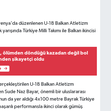
lovenya'da düzenlenen U-18 Balkan Atletizm
ışında Türkiye Milli Takımı ile Balkan ikincisi
 ölümden döndüğü kazadan değil bol
nden şikayetçi oldu
e
çekleştirilen U-18 Balkan Atletizm
n Sude Naz Bayar, önemli bir uluslararası
cunun da yer aldığı 4x100 metre Bayrak Türkiye
başarılı performansla ikinci olarak gümüş