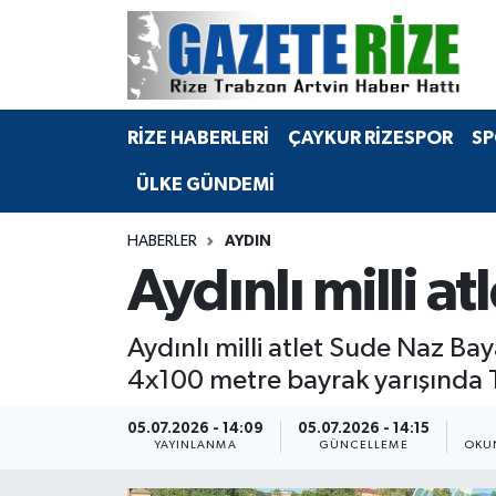
BÖLGEMİZ
Merkez Nöbetçi Eczaneler
RİZE HABERLERİ
ÇAYKUR RİZESPOR
SP
SPOR
Merkez Hava Durumu
ÜLKE GÜNDEMİ
Asayiş
Merkez Trafik Yoğunluk Haritası
HABERLER
AYDIN
Rize Jandarma Komutanlığı
Süper Lig Puan Durumu ve Fikstür
Aydınlı milli at
Bilim Teknoloji
Tüm Manşetler
Aydınlı milli atlet Sude Naz B
Bölge
Son Dakika Haberleri
4x100 metre bayrak yarışında Tü
Advertising news
Haber Arşivi
05.07.2026 - 14:09
05.07.2026 - 14:15
YAYINLANMA
GÜNCELLEME
OKU
Canlı Maç