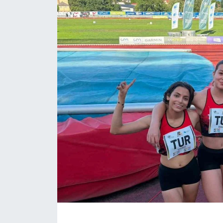
ÇEVRE
Dış Haberler
Dünya
EĞİTİM
EKONOMİ
English News
Finans
Flaş Haber
Gayrimenkul