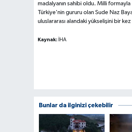
KÜLTÜR SANAT
madalyanın sahibi oldu. Milli formayla
Türkiye'nin gururu olan Sude Naz Bayar'
MAGAZİN
uluslararası alandaki yükselişini bir k
Otomobil
Kaynak:
İHA
POLİTİKA
Sağlık
SİYASET
SPOR HABERLERİ
Bunlar da ilginizi çekebilir
TEKNOLOJİ
Turizm