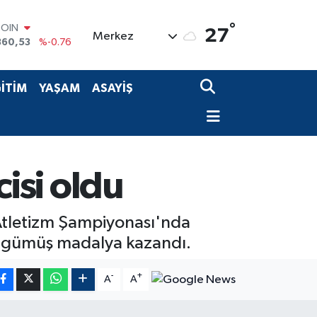
COIN
°
27
Merkez
360,53
%-0.76
LAR
7069
%0.17
RO
İTİM
YAŞAM
ASAYİŞ
0265
%0.01
RLİN
1897
%0.02
M ALTIN
4.81
%1.44
T100
cisi oldu
887
%64
 Atletizm Şampiyonası'nda
rak gümüş madalya kazandı.
-
+
A
A