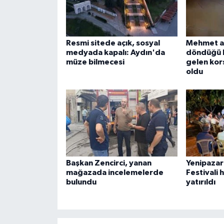
ÜLKE GÜNDEMİ
YAŞAM
Resmi sitede açık, sosyal
Mehmet a
medyada kapalı: Aydın'da
döndüğü k
YEREL
müze bilmecesi
gelen kor
oldu
Yerel Haberler
Başkan Zencirci, yanan
Yenipazar
mağazada incelemelerde
Festivali 
bulundu
yatırıldı