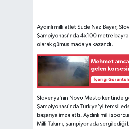
GENEL
Aydınlı milli atlet Sude Naz Bayar, S
GÜNDEM
Şampiyonası'nda 4x100 metre bayrak yar
Güvenlik
olarak gümüş madalya kazandı.
HABERDE İNSAN
Mehmet amca,
gelen korsesi
İNSAN
İçeriği Görüntül
İş Dünyası
Slovenya'nın Novo Mesto kentinde ger
Jandarma
Şampiyonası'nda Türkiye'yi temsil ede
başarıya imza attı. Aydınlı milli spor
Kadın
Milli Takımı, şampiyonada sergilediği 