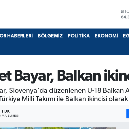
BIT
64.
DO
47,
EU
OR HABERLERİ
BÖLGEMİZ
POLİTİKA
EKONOMİ
EĞ
55,
STE
64,
GRA
657
BİS
let Bayar, Balkan ikin
13.
ayar, Slovenya'da düzenlenen U-18 Balkan
rkiye Milli Takımı ile Balkan ikincisi ola
1 DK
NMA SÜRESI