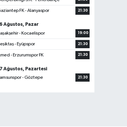
aziantep FK - Alanyaspor
21:30
6 Ağustos, Pazar
aşakşehir - Kocaelispor
19:00
eşiktaş - Eyüpspor
21:30
med - Erzurumspor FK
21:30
7 Ağustos, Pazartesi
amsunspor - Göztepe
21:30