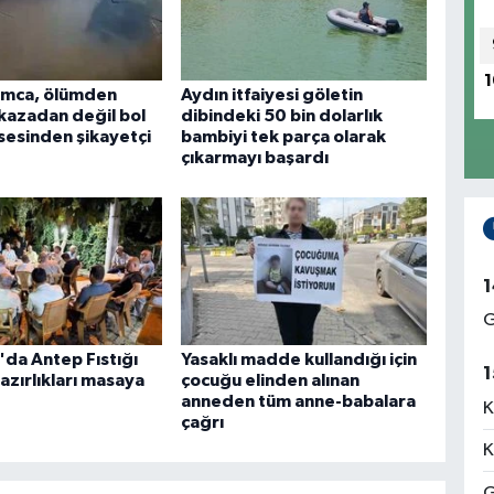
1
mca, ölümden
Aydın itfaiyesi göletin
azadan değil bol
dibindeki 50 bin dolarlık
sesinden şikayetçi
bambiyi tek parça olarak
çıkarmayı başardı
1
G
'da Antep Fıstığı
Yasaklı madde kullandığı için
1
hazırlıkları masaya
çocuğu elinden alınan
anneden tüm anne-babalara
K
çağrı
K
G