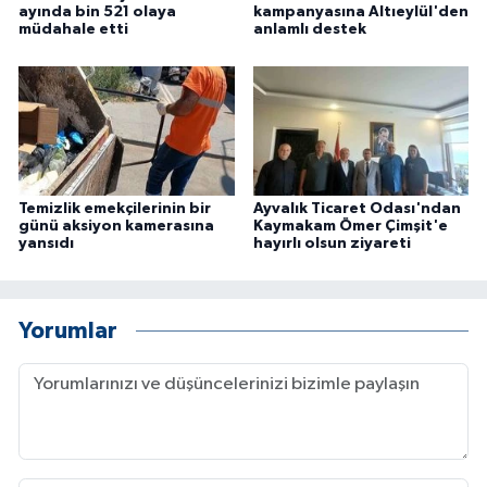
ayında bin 521 olaya
kampanyasına Altıeylül'den
ÜLKE GÜNDEMİ
müdahale etti
anlamlı destek
YAŞAM
YEREL
Yerel Haberler
Temizlik emekçilerinin bir
Ayvalık Ticaret Odası'ndan
günü aksiyon kamerasına
Kaymakam Ömer Çimşit'e
yansıdı
hayırlı olsun ziyareti
Yorumlar