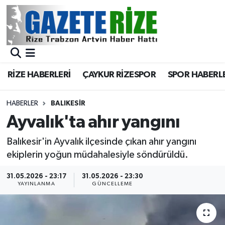
BÖLGEMİZ
Merkez Nöbetçi Eczaneler
SPOR
Merkez Hava Durumu
RİZE HABERLERİ
ÇAYKUR RİZESPOR
SPOR HABERL
Asayiş
Merkez Trafik Yoğunluk Haritası
HABERLER
BALIKESIR
Rize Jandarma Komutanlığı
Süper Lig Puan Durumu ve Fikstür
Ayvalık'ta ahır yangını
Bilim Teknoloji
Tüm Manşetler
Balıkesir'in Ayvalık ilçesinde çıkan ahır yangını
ekiplerin yoğun müdahalesiyle söndürüldü.
Bölge
Son Dakika Haberleri
31.05.2026 - 23:17
31.05.2026 - 23:30
YAYINLANMA
GÜNCELLEME
Advertising news
Haber Arşivi
Canlı Maç