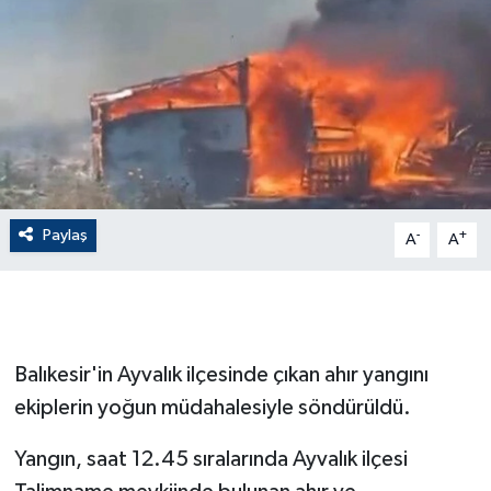
ÇEVRE
Dış Haberler
Dünya
EĞİTİM
Paylaş
-
+
A
A
EKONOMİ
English News
Balıkesir'in Ayvalık ilçesinde çıkan ahır yangını
Finans
ekiplerin yoğun müdahalesiyle söndürüldü.
Flaş Haber
Yangın, saat 12.45 sıralarında Ayvalık ilçesi
Gayrimenkul