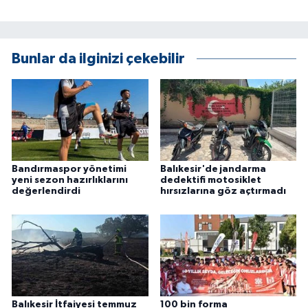
KÜLTÜR SANAT
MAGAZİN
Bunlar da ilginizi çekebilir
Otomobil
POLİTİKA
Sağlık
Bandırmaspor yönetimi
Balıkesir'de jandarma
SİYASET
yeni sezon hazırlıklarını
dedektifi motosiklet
değerlendirdi
hırsızlarına göz açtırmadı
SPOR HABERLERİ
TEKNOLOJİ
Turizm
Balıkesir İtfaiyesi temmuz
100 bin forma