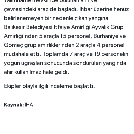
Talimname mevkiinde bulunan ahır ve
çevresindeki arazide başladı. İhbar üzerine henüz
GENEL
belirlenemeyen bir nedenle çıkan yangına
Balıkesir Belediyesi İtfaiye Amirliği Ayvalık Grup
GÜNDEM
Amirliği'nden 5 araçla 15 personel, Burhaniye ve
Güvenlik
Gömeç grup amirliklerinden 2 araçla 4 personel
müdahale etti. Toplamda 7 araç ve 19 personelin
HABERDE İNSAN
yoğun uğraşları sonucunda söndürülen yangında
ahır kullanılmaz hale geldi.
İNSAN
Ekipler olayla ilgili inceleme başlattı.
İş Dünyası
Kaynak:
İHA
Jandarma
Kadın