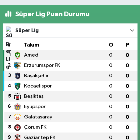
Süper Lig Puan Durumu
Süper Lig
#
Takım
O
P
1
Amed
0
0
2
Erzurumspor FK
0
0
3
Başakşehir
0
0
4
Kocaelispor
0
0
5
Beşiktaş
0
0
6
Eyüpspor
0
0
7
Galatasaray
0
0
8
Çorum FK
0
0
9
Gaziantep FK
0
0