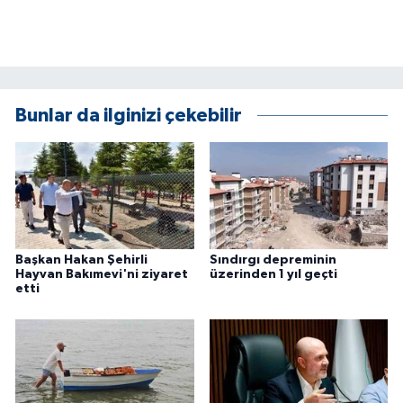
ÜLKE GÜNDEMİ
YAŞAM
YEREL
Bunlar da ilginizi çekebilir
Yerel Haberler
Başkan Hakan Şehirli
Sındırgı depreminin
Hayvan Bakımevi'ni ziyaret
üzerinden 1 yıl geçti
etti