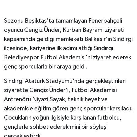
GENEL
Sezonu Beşiktaş'ta tamamlayan Fenerbahçeli
oyuncu Cengiz Ünder, Kurban Bayramı ziyareti
GÜNDEM
kapsamında geldiği memleketi Balıkesir'in Sındırgı
Güvenlik
ilçesinde, kariyerine ilk adımı attığı Sındırgı
Belediyespor Futbol Akademisi'ni ziyaret ederek
HABERDE İNSAN
genç sporcularla bir araya geldi.
İNSAN
Sındırgı Atatürk Stadyumu'nda gerçekleştirilen
ziyarette Cengiz Ünder'i, Futbol Akademisi
İş Dünyası
Antrenörü Niyazi Sayak, teknik heyet ve
Jandarma
akademide eğitim gören genç sporcular karşıladı.
Çocukların yoğun ilgisiyle karşılanan futbolcu,
Kadın
gençlerle sohbet ederek mini bir söyleşi
gerçekleştirdi.