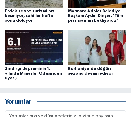
Erdek'te yaz turizmi hız
Marmara Adalar Belediye
kesmiyor, sahiller hafta
Başkanı Aydın Dinçer: 'Tüm
sonu doluyor
pis insanları bekliyoruz'
Sındırgı depreminin 1.
Burhaniye'de düğün
yılında Mimarlar Odasından
sezonu devam ediyor
uyarı;
Yorumlar