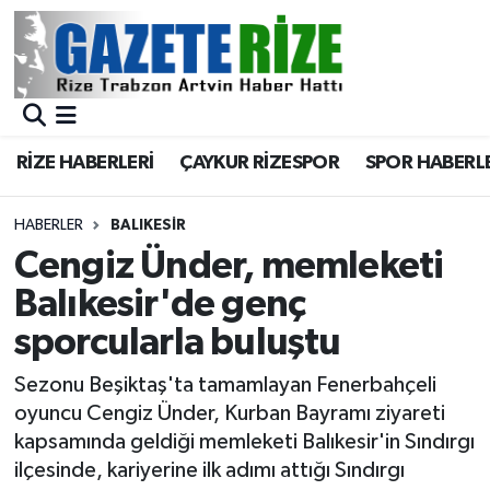
BÖLGEMİZ
Merkez Nöbetçi Eczaneler
SPOR
Merkez Hava Durumu
RİZE HABERLERİ
ÇAYKUR RİZESPOR
SPOR HABERL
Asayiş
Merkez Trafik Yoğunluk Haritası
HABERLER
BALIKESIR
Rize Jandarma Komutanlığı
Süper Lig Puan Durumu ve Fikstür
Cengiz Ünder, memleketi
Balıkesir'de genç
Bilim Teknoloji
Tüm Manşetler
sporcularla buluştu
Bölge
Son Dakika Haberleri
Sezonu Beşiktaş'ta tamamlayan Fenerbahçeli
oyuncu Cengiz Ünder, Kurban Bayramı ziyareti
Advertising news
Haber Arşivi
kapsamında geldiği memleketi Balıkesir'in Sındırgı
ilçesinde, kariyerine ilk adımı attığı Sındırgı
Canlı Maç