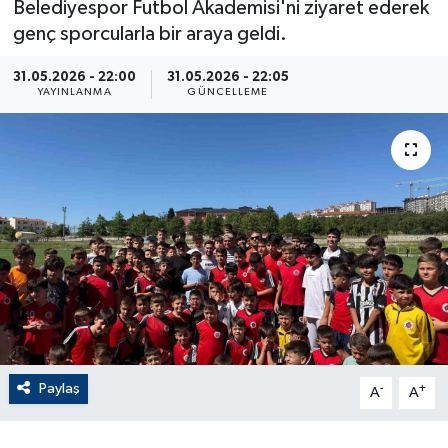
Belediyespor Futbol Akademisi'ni ziyaret ederek
genç sporcularla bir araya geldi.
ÇEVRE
31.05.2026 - 22:00
31.05.2026 - 22:05
Dış Haberler
YAYINLANMA
GÜNCELLEME
Dünya
EĞİTİM
EKONOMİ
English News
Finans
Paylaş
-
+
Flaş Haber
A
A
Gayrimenkul