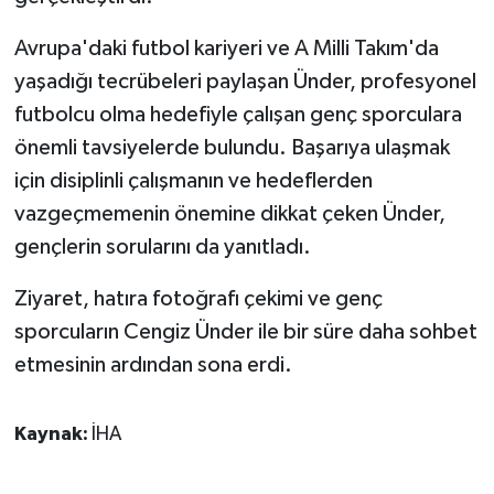
KÜLTÜR SANAT
Avrupa'daki futbol kariyeri ve A Milli Takım'da
MAGAZİN
yaşadığı tecrübeleri paylaşan Ünder, profesyonel
futbolcu olma hedefiyle çalışan genç sporculara
Otomobil
önemli tavsiyelerde bulundu. Başarıya ulaşmak
POLİTİKA
için disiplinli çalışmanın ve hedeflerden
vazgeçmemenin önemine dikkat çeken Ünder,
Sağlık
gençlerin sorularını da yanıtladı.
SİYASET
Ziyaret, hatıra fotoğrafı çekimi ve genç
sporcuların Cengiz Ünder ile bir süre daha sohbet
SPOR HABERLERİ
etmesinin ardından sona erdi.
TEKNOLOJİ
Kaynak:
İHA
Turizm