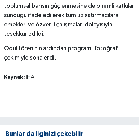
toplumsal barışın güçlenmesine de önemli katkılar
ÜLKE GÜNDEMİ
sunduğu ifade edilerek tüm uzlaştırmacılara
YAŞAM
emekleri ve özverili çalışmaları dolayısıyla
teşekkür edildi.
YEREL
Ödül töreninin ardından program, fotoğraf
Yerel Haberler
çekimiyle sona erdi.
Kaynak:
İHA
Bunlar da ilginizi çekebilir