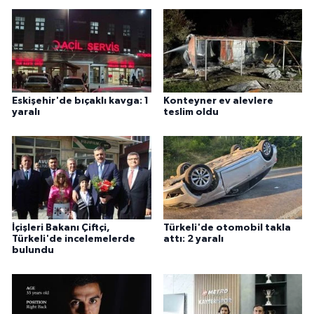
Eskişehir'de bıçaklı kavga: 1
Konteyner ev alevlere
yaralı
teslim oldu
İçişleri Bakanı Çiftçi,
Türkeli'de otomobil takla
Türkeli'de incelemelerde
attı: 2 yaralı
bulundu