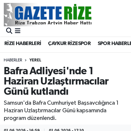
BÖLGEMİZ
Merkez Nöbetçi Eczaneler
SPOR
Merkez Hava Durumu
RİZE HABERLERİ
ÇAYKUR RİZESPOR
SPOR HABERL
Asayiş
Merkez Trafik Yoğunluk Haritası
HABERLER
YEREL
Rize Jandarma Komutanlığı
Süper Lig Puan Durumu ve Fikstür
Bafra Adliyesi'nde 1
Haziran Uzlaştırmacılar
Bilim Teknoloji
Tüm Manşetler
Günü kutlandı
Bölge
Son Dakika Haberleri
Samsun'da Bafra Cumhuriyet Başsavcılığınca 1
Haziran Uzlaştırmacılar Günü kapsamında
Advertising news
Haber Arşivi
program düzenlendi.
Canlı Maç
01.06.2026 - 16:59
01.06.2026 - 17:10