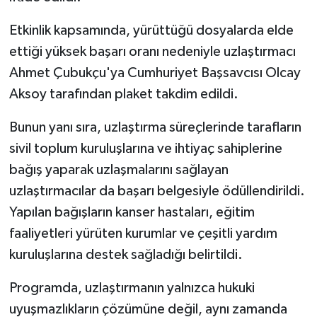
KÜLTÜR SANAT
Etkinlik kapsamında, yürüttüğü dosyalarda elde
MAGAZİN
ettiği yüksek başarı oranı nedeniyle uzlaştırmacı
Ahmet Çubukçu'ya Cumhuriyet Başsavcısı Olcay
Otomobil
Aksoy tarafından plaket takdim edildi.
POLİTİKA
Bunun yanı sıra, uzlaştırma süreçlerinde tarafların
sivil toplum kuruluşlarına ve ihtiyaç sahiplerine
Sağlık
bağış yaparak uzlaşmalarını sağlayan
SİYASET
uzlaştırmacılar da başarı belgesiyle ödüllendirildi.
Yapılan bağışların kanser hastaları, eğitim
SPOR HABERLERİ
faaliyetleri yürüten kurumlar ve çeşitli yardım
kuruluşlarına destek sağladığı belirtildi.
TEKNOLOJİ
Programda, uzlaştırmanın yalnızca hukuki
Turizm
uyuşmazlıkların çözümüne değil, aynı zamanda