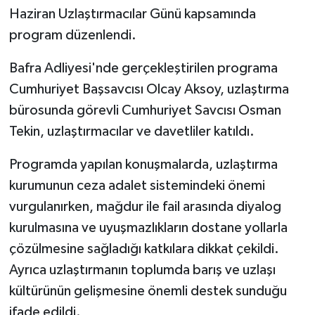
Haziran Uzlaştırmacılar Günü kapsamında
GENEL
program düzenlendi.
Bafra Adliyesi'nde gerçekleştirilen programa
GÜNDEM
Cumhuriyet Başsavcısı Olcay Aksoy, uzlaştırma
Güvenlik
bürosunda görevli Cumhuriyet Savcısı Osman
Tekin, uzlaştırmacılar ve davetliler katıldı.
HABERDE İNSAN
Programda yapılan konuşmalarda, uzlaştırma
İNSAN
kurumunun ceza adalet sistemindeki önemi
vurgulanırken, mağdur ile fail arasında diyalog
İş Dünyası
kurulmasına ve uyuşmazlıkların dostane yollarla
çözülmesine sağladığı katkılara dikkat çekildi.
Jandarma
Ayrıca uzlaştırmanın toplumda barış ve uzlaşı
Kadın
kültürünün gelişmesine önemli destek sunduğu
ifade edildi.