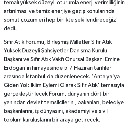
KÜLTÜR SANAT
temalı yüksek düzeyli oturumla enerji verimliliğinin
artırılması ve temiz enerjiye geçiş konularında
MAGAZİN
somut çözümleri hep birlikte şekillendireceğiz'
dedi.
Otomobil
Sıfır Atık Forumu, Birleşmiş Milletler Sıfır Atık
POLİTİKA
Yüksek Düzeyli Şahsiyetler Danışma Kurulu
Başkanı ve Sıfır Atık Vakfı Onursal Başkanı Emine
Sağlık
Erdoğan'ın himayesinde 5-7 Haziran tarihleri
SİYASET
arasında İstanbul'da düzenlenecek. 'Antalya'ya
Giden Yol: İklim Eylemi Olarak Sıfır Atık' temasıyla
SPOR HABERLERİ
gerçekleştirilecek Forum, dünyanın dört bir
yanından devlet temsilcilerini, bakanları, belediye
TEKNOLOJİ
başkanlarını, iş dünyasını, akademiyi ve sivil
toplum kuruluşlarını bir araya getirecek.
Turizm