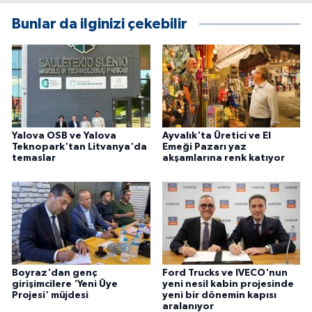
Bunlar da ilginizi çekebilir
Yalova OSB ve Yalova
Ayvalık'ta Üretici ve El
Teknopark'tan Litvanya'da
Emeği Pazarı yaz
temaslar
akşamlarına renk katıyor
Boyraz'dan genç
Ford Trucks ve IVECO'nun
girişimcilere 'Yeni Üye
yeni nesil kabin projesinde
Projesi' müjdesi
yeni bir dönemin kapısı
aralanıyor