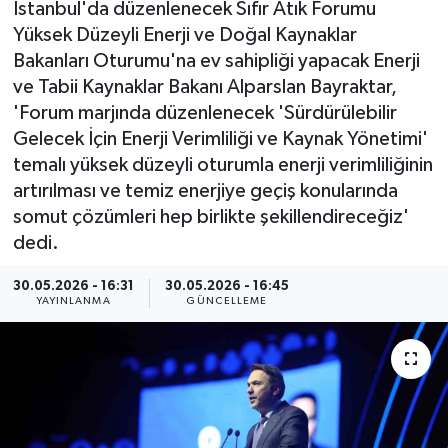
İstanbul'da düzenlenecek Sıfır Atık Forumu
Yüksek Düzeyli Enerji ve Doğal Kaynaklar
ÇEVRE
Bakanları Oturumu'na ev sahipliği yapacak Enerji
ve Tabii Kaynaklar Bakanı Alparslan Bayraktar,
Dış Haberler
'Forum marjında düzenlenecek 'Sürdürülebilir
Dünya
Gelecek İçin Enerji Verimliliği ve Kaynak Yönetimi'
temalı yüksek düzeyli oturumla enerji verimliliğinin
EĞİTİM
artırılması ve temiz enerjiye geçiş konularında
somut çözümleri hep birlikte şekillendireceğiz'
EKONOMİ
dedi.
30.05.2026 - 16:31
30.05.2026 - 16:45
English News
YAYINLANMA
GÜNCELLEME
Finans
Flaş Haber
Gayrimenkul