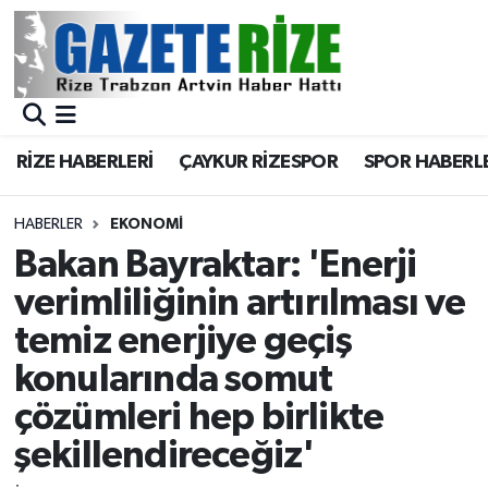
BÖLGEMİZ
Merkez Nöbetçi Eczaneler
SPOR
Merkez Hava Durumu
RİZE HABERLERİ
ÇAYKUR RİZESPOR
SPOR HABERL
Asayiş
Merkez Trafik Yoğunluk Haritası
HABERLER
EKONOMİ
Rize Jandarma Komutanlığı
Süper Lig Puan Durumu ve Fikstür
Bakan Bayraktar: 'Enerji
verimliliğinin artırılması ve
Bilim Teknoloji
Tüm Manşetler
temiz enerjiye geçiş
Bölge
Son Dakika Haberleri
konularında somut
çözümleri hep birlikte
Advertising news
Haber Arşivi
şekillendireceğiz'
Canlı Maç