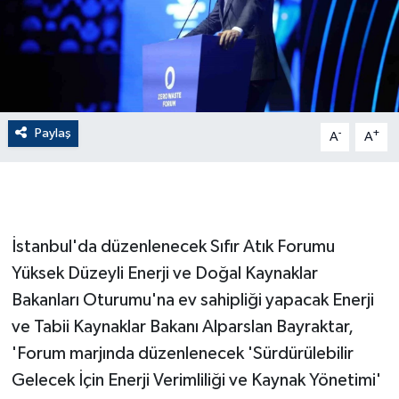
GENEL
GÜNDEM
Güvenlik
Paylaş
-
+
A
A
HABERDE İNSAN
İNSAN
İstanbul'da düzenlenecek Sıfır Atık Forumu
İş Dünyası
Yüksek Düzeyli Enerji ve Doğal Kaynaklar
Bakanları Oturumu'na ev sahipliği yapacak Enerji
Jandarma
ve Tabii Kaynaklar Bakanı Alparslan Bayraktar,
'Forum marjında düzenlenecek 'Sürdürülebilir
Kadın
Gelecek İçin Enerji Verimliliği ve Kaynak Yönetimi'