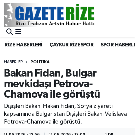
BÖLGEMİZ
Merkez Nöbetçi Eczaneler
SPOR
Merkez Hava Durumu
RİZE HABERLERİ
ÇAYKUR RİZESPOR
SPOR HABERL
Asayiş
Merkez Trafik Yoğunluk Haritası
HABERLER
POLİTİKA
Rize Jandarma Komutanlığı
Süper Lig Puan Durumu ve Fikstür
Bakan Fidan, Bulgar
mevkidaşı Petrova-
Bilim Teknoloji
Tüm Manşetler
Chamova ile görüştü
Bölge
Son Dakika Haberleri
Dışişleri Bakanı Hakan Fidan, Sofya ziyareti
kapsamında Bulgaristan Dışişleri Bakanı Velislava
Advertising news
Haber Arşivi
Petrova-Chamova ile görüştü.
Canlı Maç
11.06.2026 - 12:56
11.06.2026 - 13:00
1 DK