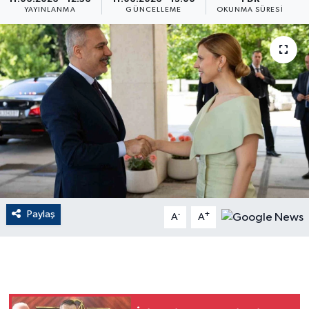
YAYINLANMA
GÜNCELLEME
OKUNMA SÜRESI
ÇEVRE
Dış Haberler
Dünya
EĞİTİM
EKONOMİ
English News
Paylaş
-
+
A
A
Finans
Flaş Haber
Gayrimenkul