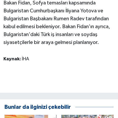
KÜLTÜR SANAT
Bakan Fidan, Sofya temasları kapsamında
Bulgaristan Cumhurbaşkanı İliyana Yotova ve
MAGAZİN
Bulgaristan Başbakanı Rumen Radev tarafından
kabul edilmesi bekleniyor. Bakan Fidan'ın ayrıca,
Otomobil
Bulgaristan'daki Türk iş insanları ve soydaş
siyasetçilerle bir araya gelmesi planlanıyor.
POLİTİKA
Sağlık
Kaynak:
İHA
SİYASET
SPOR HABERLERİ
TEKNOLOJİ
Bunlar da ilginizi çekebilir
Turizm