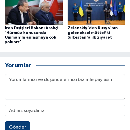
İran Dışişleri Bakanı Arakçi:
Zelenskiy'den Rusya'nın
'Hürmüz konusunda
geleneksel müttefiki
Umman'la anlaşmaya çok
Sırbistan'a ilk ziyaret
yakınız'
Yorumlar
Gönder