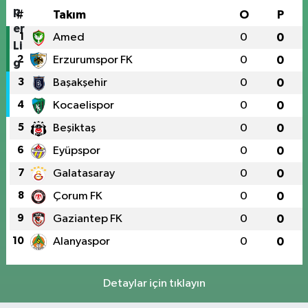
#
Takım
O
P
1
Amed
0
0
2
Erzurumspor FK
0
0
3
Başakşehir
0
0
4
Kocaelispor
0
0
5
Beşiktaş
0
0
6
Eyüpspor
0
0
7
Galatasaray
0
0
8
Çorum FK
0
0
9
Gaziantep FK
0
0
10
Alanyaspor
0
0
Detaylar için tıklayın