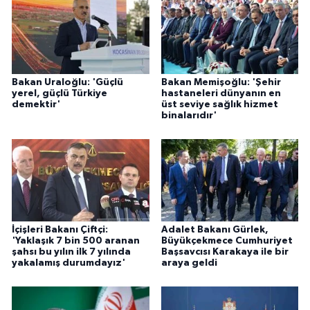
ÜLKE GÜNDEMİ
YAŞAM
YEREL
Bakan Uraloğlu: 'Güçlü
Bakan Memişoğlu: 'Şehir
yerel, güçlü Türkiye
hastaneleri dünyanın en
demektir'
üst seviye sağlık hizmet
binalarıdır'
Yerel Haberler
İçişleri Bakanı Çiftçi:
Adalet Bakanı Gürlek,
'Yaklaşık 7 bin 500 aranan
Büyükçekmece Cumhuriyet
şahsı bu yılın ilk 7 yılında
Başsavcısı Karakaya ile bir
yakalamış durumdayız'
araya geldi