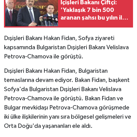
İçişleri Bakanı Çiftçi:
'Yaklaşık 7 bin 500
GENEL
aranan şahsı bu yılın ilk
7 yılında yakalamış
GÜNDEM
durumdayız'
Dışişleri Bakanı Hakan Fidan, Sofya ziyareti
Güvenlik
kapsamında Bulgaristan Dışişleri Bakanı Velislava
Petrova-Chamova ile görüştü.
HABERDE İNSAN
Dışişleri Bakanı Hakan Fidan, Bulgaristan
İNSAN
temaslarına devam ediyor. Bakan Fidan, başkent
Sofya'da Bulgaristan Dışişleri Bakanı Velislava
İş Dünyası
Petrova-Chamova ile görüştü. Bakan Fidan ve
Bulgar mevkidaşı Petrova-Chamova görüşmede
Jandarma
iki ülke ilişkilerinin yanı sıra bölgesel gelişmeleri ve
Kadın
Orta Doğu'da yaşananları ele aldı.