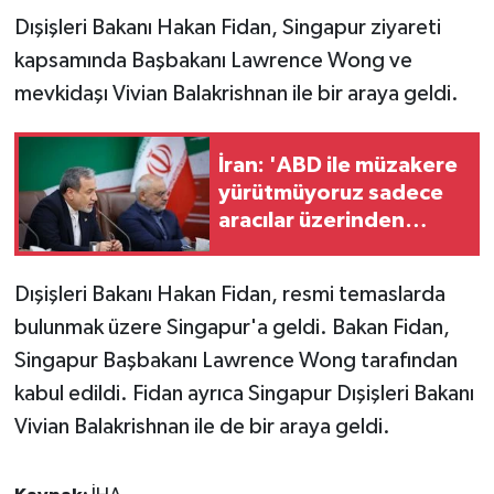
Dışişleri Bakanı Hakan Fidan, Singapur ziyareti
GENEL
kapsamında Başbakanı Lawrence Wong ve
mevkidaşı Vivian Balakrishnan ile bir araya geldi.
GÜNDEM
Güvenlik
İran: 'ABD ile müzakere
yürütmüyoruz sadece
aracılar üzerinden
HABERDE İNSAN
mesaj alışverişinde
bulunuyoruz'
İNSAN
Dışişleri Bakanı Hakan Fidan, resmi temaslarda
bulunmak üzere Singapur'a geldi. Bakan Fidan,
İş Dünyası
Singapur Başbakanı Lawrence Wong tarafından
Jandarma
kabul edildi. Fidan ayrıca Singapur Dışişleri Bakanı
Vivian Balakrishnan ile de bir araya geldi.
Kadın