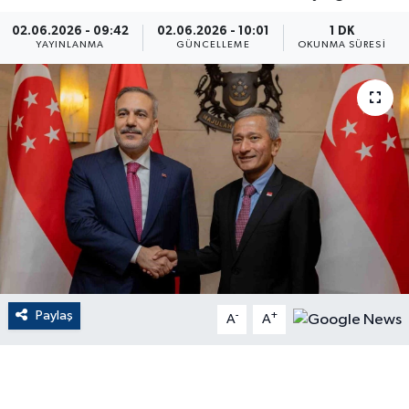
ÇEVRE
02.06.2026 - 09:42
02.06.2026 - 10:01
1 DK
YAYINLANMA
GÜNCELLEME
OKUNMA SÜRESI
Dış Haberler
Dünya
EĞİTİM
EKONOMİ
English News
Finans
Paylaş
-
+
A
A
Flaş Haber
Gayrimenkul