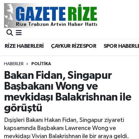
BÖLGEMİZ
Merkez Nöbetçi Eczaneler
SPOR
Merkez Hava Durumu
RİZE HABERLERİ
ÇAYKUR RİZESPOR
SPOR HABERL
Asayiş
Merkez Trafik Yoğunluk Haritası
HABERLER
POLİTİKA
Rize Jandarma Komutanlığı
Süper Lig Puan Durumu ve Fikstür
Bakan Fidan, Singapur
Başbakanı Wong ve
Bilim Teknoloji
Tüm Manşetler
mevkidaşı Balakrishnan ile
Bölge
Son Dakika Haberleri
görüştü
Advertising news
Haber Arşivi
Dışişleri Bakanı Hakan Fidan, Singapur ziyareti
kapsamında Başbakanı Lawrence Wong ve
Canlı Maç
mevkidaşı Vivian Balakrishnan ile bir araya geldi.