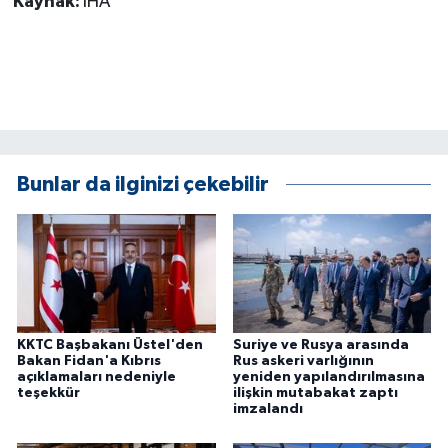
Kaynak:
İHA
KÜLTÜR SANAT
MAGAZİN
Otomobil
POLİTİKA
Bunlar da ilginizi çekebilir
Sağlık
SİYASET
SPOR HABERLERİ
KKTC Başbakanı Üstel'den
Suriye ve Rusya arasında
Bakan Fidan'a Kıbrıs
Rus askeri varlığının
TEKNOLOJİ
açıklamaları nedeniyle
yeniden yapılandırılmasına
teşekkür
ilişkin mutabakat zaptı
imzalandı
Turizm