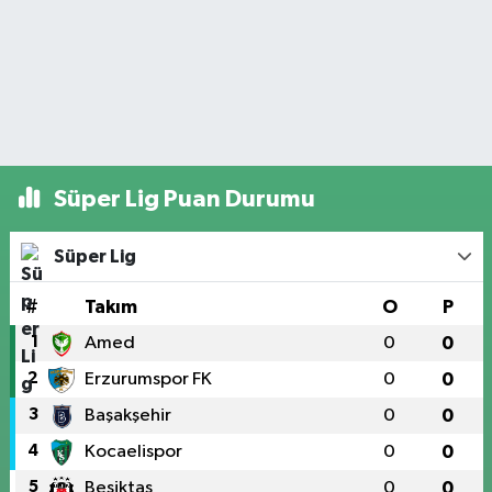
Süper Lig Puan Durumu
Süper Lig
#
Takım
O
P
1
Amed
0
0
2
Erzurumspor FK
0
0
3
Başakşehir
0
0
4
Kocaelispor
0
0
5
Beşiktaş
0
0