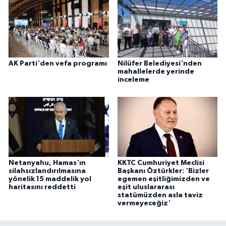
ÜLKE GÜNDEMİ
YAŞAM
YEREL
AK Parti'den vefa programı
Nilüfer Belediyesi'nden
mahallelerde yerinde
inceleme
Yerel Haberler
Netanyahu, Hamas'ın
KKTC Cumhuriyet Meclisi
silahsızlandırılmasına
Başkanı Öztürkler: 'Bizler
yönelik 15 maddelik yol
egemen eşitliğimizden ve
haritasını reddetti
eşit uluslararası
statümüzden asla taviz
vermeyeceğiz'