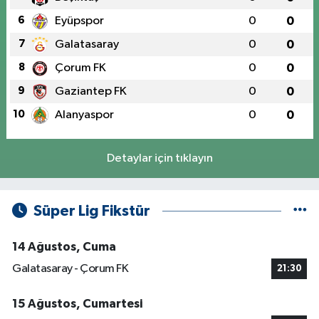
6
Eyüpspor
0
0
7
Galatasaray
0
0
8
Çorum FK
0
0
9
Gaziantep FK
0
0
10
Alanyaspor
0
0
Detaylar için tıklayın
Süper Lig Fikstür
14 Ağustos, Cuma
Galatasaray - Çorum FK
21:30
15 Ağustos, Cumartesi