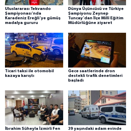
Uluslararası Tekvando
Dünya Üçüncüsü ve Türkiye
Şampiyonası'nda
Şampiyonu Zeynep
Karadeniz Ereğli'ye gümüş
Tuncay'dan İlçe Millî Eğitim
madalya gururu
Müdürlüğüne ziyaret
Ticari taksi ile otomobil
Gece saatlerinde dron
kazaya karıştı
destekli trafik denetimleri
başladı
İbrahim Süheyla İzmirli Fen
39 yaşındaki adam evinde