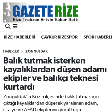
BÖLGEMİZ
Merkez Nöbetçi Eczaneler
SPOR
Merkez Hava Durumu
RİZE HABERLERİ
ÇAYKUR RİZESPOR
SPOR HABERL
Asayiş
Merkez Trafik Yoğunluk Haritası
HABERLER
ZONGULDAK
Rize Jandarma Komutanlığı
Süper Lig Puan Durumu ve Fikstür
Balık tutmak isterken
kayalıklardan düşen adamı
Bilim Teknoloji
Tüm Manşetler
ekipler ve balıkçı teknesi
Bölge
Son Dakika Haberleri
kurtardı
Advertising news
Haber Arşivi
Zonguldak'ın Kozlu ilçesinde balık tutmak için
çıktığı kayalıklardan düşerek yaralanan adam,
Canlı Maç
itfaiye ve AFAD ekiplerinin yürüttüğü