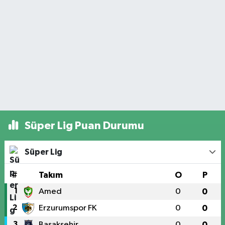
Süper Lig Puan Durumu
Süper Lig
#
Takım
O
P
1
Amed
0
0
2
Erzurumspor FK
0
0
3
Başakşehir
0
0