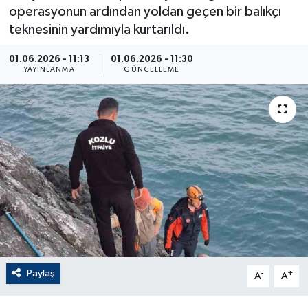
operasyonun ardından yoldan geçen bir balıkçı
ÇEVRE
teknesinin yardımıyla kurtarıldı.
Dış Haberler
01.06.2026 - 11:13
01.06.2026 - 11:30
YAYINLANMA
GÜNCELLEME
Dünya
EĞİTİM
EKONOMİ
English News
Finans
Flaş Haber
Paylaş
-
+
A
A
Gayrimenkul