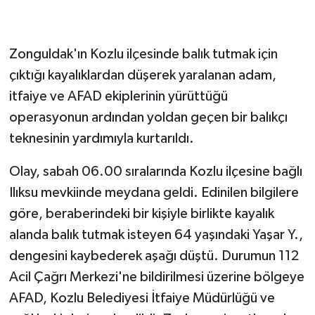
GENEL
Zonguldak'ın Kozlu ilçesinde balık tutmak için
GÜNDEM
çıktığı kayalıklardan düşerek yaralanan adam,
itfaiye ve AFAD ekiplerinin yürüttüğü
Güvenlik
operasyonun ardından yoldan geçen bir balıkçı
teknesinin yardımıyla kurtarıldı.
HABERDE İNSAN
Olay, sabah 06.00 sıralarında Kozlu ilçesine bağlı
İNSAN
Ilıksu mevkiinde meydana geldi. Edinilen bilgilere
İş Dünyası
göre, beraberindeki bir kişiyle birlikte kayalık
alanda balık tutmak isteyen 64 yaşındaki Yaşar Y.,
Jandarma
dengesini kaybederek aşağı düştü. Durumun 112
Acil Çağrı Merkezi'ne bildirilmesi üzerine bölgeye
Kadın
AFAD, Kozlu Belediyesi İtfaiye Müdürlüğü ve