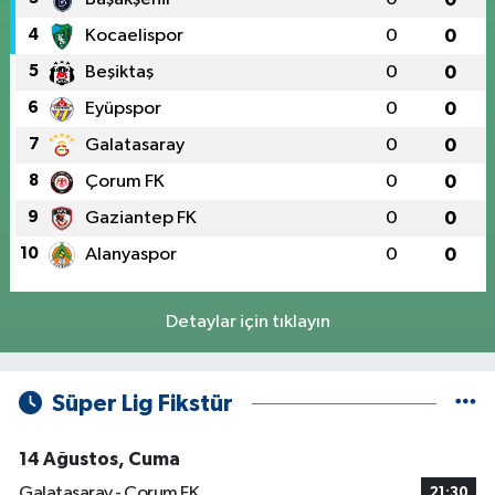
4
Kocaelispor
0
0
5
Beşiktaş
0
0
6
Eyüpspor
0
0
7
Galatasaray
0
0
8
Çorum FK
0
0
9
Gaziantep FK
0
0
10
Alanyaspor
0
0
Detaylar için tıklayın
Süper Lig Fikstür
14 Ağustos, Cuma
Galatasaray - Çorum FK
21:30