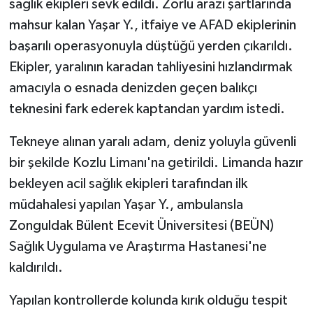
sağlık ekipleri sevk edildi. Zorlu arazi şartlarında
KÜLTÜR SANAT
mahsur kalan Yaşar Y., itfaiye ve AFAD ekiplerinin
MAGAZİN
başarılı operasyonuyla düştüğü yerden çıkarıldı.
Ekipler, yaralının karadan tahliyesini hızlandırmak
Otomobil
amacıyla o esnada denizden geçen balıkçı
teknesini fark ederek kaptandan yardım istedi.
POLİTİKA
Tekneye alınan yaralı adam, deniz yoluyla güvenli
Sağlık
bir şekilde Kozlu Limanı'na getirildi. Limanda hazır
bekleyen acil sağlık ekipleri tarafından ilk
SİYASET
müdahalesi yapılan Yaşar Y., ambulansla
SPOR HABERLERİ
Zonguldak Bülent Ecevit Üniversitesi (BEÜN)
Sağlık Uygulama ve Araştırma Hastanesi'ne
TEKNOLOJİ
kaldırıldı.
Turizm
Yapılan kontrollerde kolunda kırık olduğu tespit