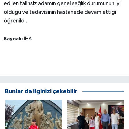
edilen talihsiz adamın genel sağlık durumunun iyi
ÜLKE GÜNDEMİ
olduğu ve tedavisinin hastanede devam ettiği
YAŞAM
öğrenildi.
YEREL
Kaynak:
İHA
Yerel Haberler
Bunlar da ilginizi çekebilir