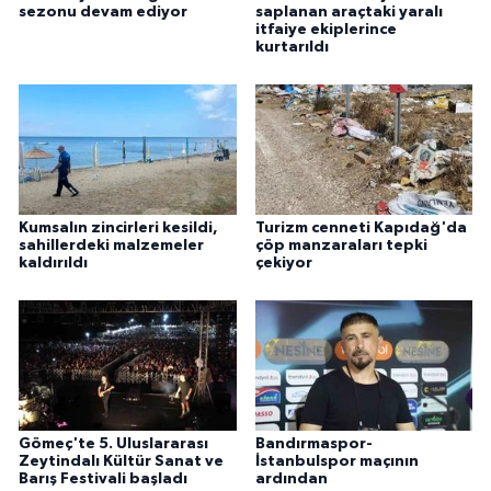
sezonu devam ediyor
saplanan araçtaki yaralı
itfaiye ekiplerince
kurtarıldı
Kumsalın zincirleri kesildi,
Turizm cenneti Kapıdağ'da
sahillerdeki malzemeler
çöp manzaraları tepki
kaldırıldı
çekiyor
Gömeç'te 5. Uluslararası
Bandırmaspor-
Zeytindalı Kültür Sanat ve
İstanbulspor maçının
Barış Festivali başladı
ardından