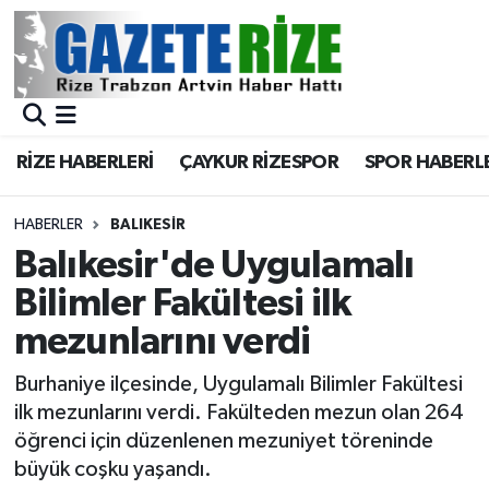
BÖLGEMİZ
Merkez Nöbetçi Eczaneler
SPOR
Merkez Hava Durumu
RİZE HABERLERİ
ÇAYKUR RİZESPOR
SPOR HABERL
Asayiş
Merkez Trafik Yoğunluk Haritası
HABERLER
BALIKESIR
Rize Jandarma Komutanlığı
Süper Lig Puan Durumu ve Fikstür
Balıkesir'de Uygulamalı
Bilimler Fakültesi ilk
Bilim Teknoloji
Tüm Manşetler
mezunlarını verdi
Bölge
Son Dakika Haberleri
Burhaniye ilçesinde, Uygulamalı Bilimler Fakültesi
ilk mezunlarını verdi. Fakülteden mezun olan 264
Advertising news
Haber Arşivi
öğrenci için düzenlenen mezuniyet töreninde
büyük coşku yaşandı.
Canlı Maç