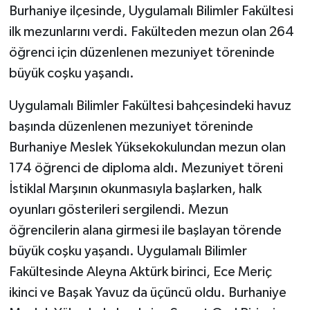
Burhaniye ilçesinde, Uygulamalı Bilimler Fakültesi
ilk mezunlarını verdi. Fakülteden mezun olan 264
GENEL
öğrenci için düzenlenen mezuniyet töreninde
GÜNDEM
büyük coşku yaşandı.
Güvenlik
Uygulamalı Bilimler Fakültesi bahçesindeki havuz
başında düzenlenen mezuniyet töreninde
HABERDE İNSAN
Burhaniye Meslek Yüksekokulundan mezun olan
174 öğrenci de diploma aldı. Mezuniyet töreni
İNSAN
İstiklal Marşının okunmasıyla başlarken, halk
oyunları gösterileri sergilendi. Mezun
İş Dünyası
öğrencilerin alana girmesi ile başlayan törende
Jandarma
büyük coşku yaşandı. Uygulamalı Bilimler
Fakültesinde Aleyna Aktürk birinci, Ece Meriç
Kadın
ikinci ve Başak Yavuz da üçüncü oldu. Burhaniye