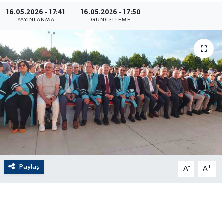
16.05.2026 - 17:41
16.05.2026 - 17:50
ÇEVRE
YAYINLANMA
GÜNCELLEME
Dış Haberler
Dünya
EĞİTİM
EKONOMİ
English News
Paylaş
-
+
Finans
A
A
Flaş Haber
Gayrimenkul