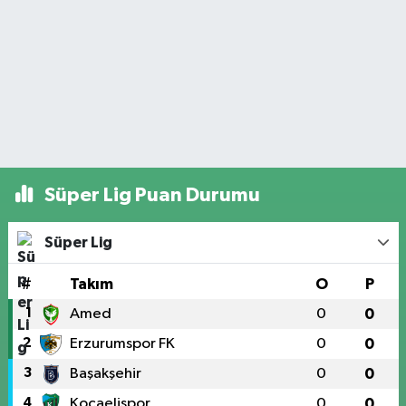
Süper Lig Puan Durumu
Süper Lig
#
Takım
O
P
1
Amed
0
0
2
Erzurumspor FK
0
0
3
Başakşehir
0
0
4
Kocaelispor
0
0