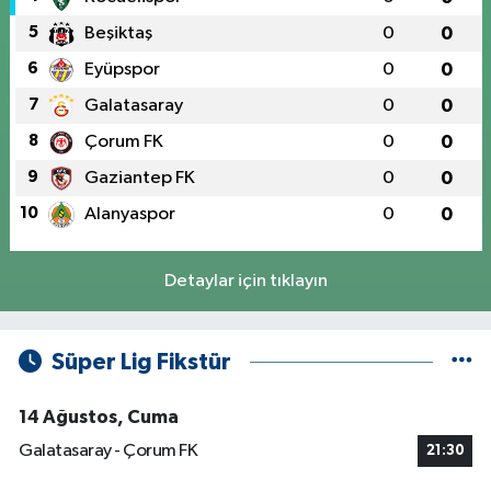
5
Beşiktaş
0
0
6
Eyüpspor
0
0
7
Galatasaray
0
0
8
Çorum FK
0
0
9
Gaziantep FK
0
0
10
Alanyaspor
0
0
Detaylar için tıklayın
Süper Lig Fikstür
14 Ağustos, Cuma
Galatasaray - Çorum FK
21:30