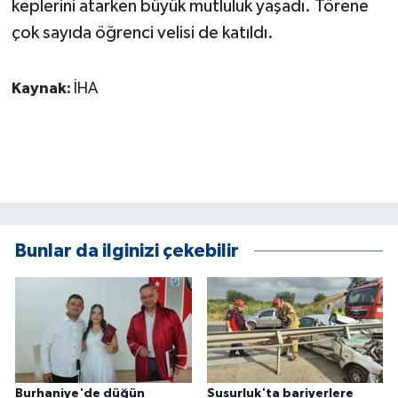
keplerini atarken büyük mutluluk yaşadı. Törene
ÜLKE GÜNDEMİ
çok sayıda öğrenci velisi de katıldı.
YAŞAM
Kaynak:
İHA
YEREL
Yerel Haberler
Bunlar da ilginizi çekebilir
Burhaniye'de düğün
Susurluk'ta bariyerlere