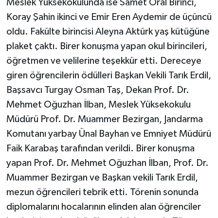
Meslek Yüksekokulunda ise Samet Oral Birinci,
KÜLTÜR SANAT
Koray Şahin ikinci ve Emir Eren Aydemir de üçüncü
MAGAZİN
oldu. Fakülte birincisi Aleyna Aktürk yaş kütüğüne
plaket çaktı. Birer konuşma yapan okul birincileri,
Otomobil
öğretmen ve velilerine teşekkür etti. Dereceye
giren öğrencilerin ödülleri Başkan Vekili Tarık Erdil,
POLİTİKA
Başsavcı Turgay Osman Taş, Dekan Prof. Dr.
Sağlık
Mehmet Oğuzhan İlban, Meslek Yüksekokulu
Müdürü Prof. Dr. Muammer Bezirgan, Jandarma
SİYASET
Komutanı yarbay Ünal Bayhan ve Emniyet Müdürü
Faik Karabaş tarafından verildi. Birer konuşma
SPOR HABERLERİ
yapan Prof. Dr. Mehmet Oğuzhan İlban, Prof. Dr.
Muammer Bezirgan ve Başkan vekili Tarık Erdil,
TEKNOLOJİ
mezun öğrencileri tebrik etti. Törenin sonunda
Turizm
diplomalarını hocalarının elinden alan öğrenciler