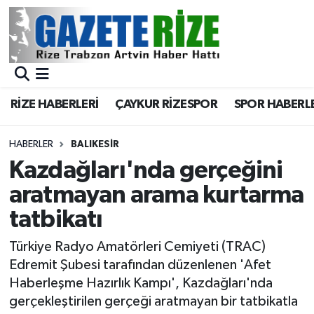
BÖLGEMİZ
Merkez Nöbetçi Eczaneler
SPOR
Merkez Hava Durumu
RİZE HABERLERİ
ÇAYKUR RİZESPOR
SPOR HABERL
Asayiş
Merkez Trafik Yoğunluk Haritası
HABERLER
BALIKESIR
Rize Jandarma Komutanlığı
Süper Lig Puan Durumu ve Fikstür
Kazdağları'nda gerçeğini
aratmayan arama kurtarma
Bilim Teknoloji
Tüm Manşetler
tatbikatı
Bölge
Son Dakika Haberleri
Türkiye Radyo Amatörleri Cemiyeti (TRAC)
Edremit Şubesi tarafından düzenlenen 'Afet
Advertising news
Haber Arşivi
Haberleşme Hazırlık Kampı', Kazdağları'nda
gerçekleştirilen gerçeği aratmayan bir tatbikatla
Canlı Maç