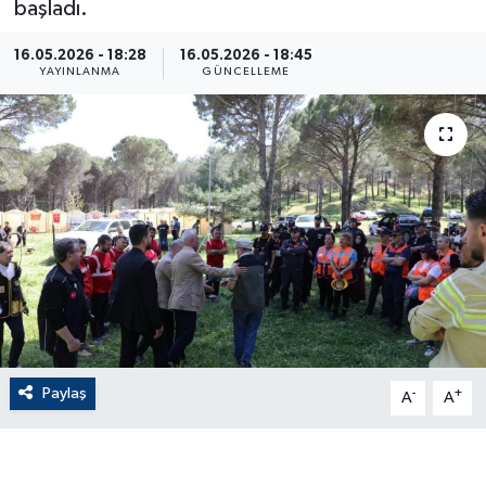
başladı.
ÇEVRE
16.05.2026 - 18:28
16.05.2026 - 18:45
YAYINLANMA
GÜNCELLEME
Dış Haberler
Dünya
EĞİTİM
EKONOMİ
English News
Finans
Paylaş
-
+
A
A
Flaş Haber
Gayrimenkul