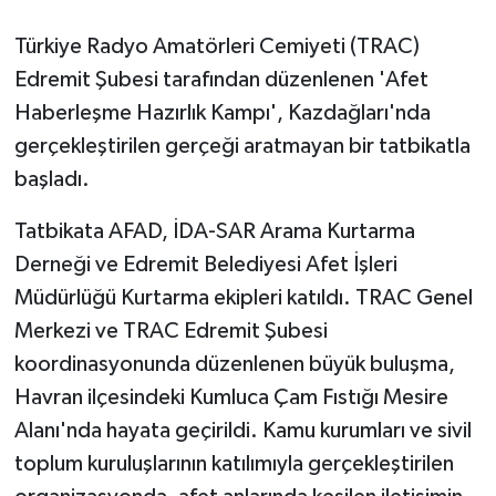
Türkiye Radyo Amatörleri Cemiyeti (TRAC)
GENEL
Edremit Şubesi tarafından düzenlenen 'Afet
GÜNDEM
Haberleşme Hazırlık Kampı', Kazdağları'nda
gerçekleştirilen gerçeği aratmayan bir tatbikatla
Güvenlik
başladı.
HABERDE İNSAN
Tatbikata AFAD, İDA-SAR Arama Kurtarma
Derneği ve Edremit Belediyesi Afet İşleri
İNSAN
Müdürlüğü Kurtarma ekipleri katıldı. TRAC Genel
Merkezi ve TRAC Edremit Şubesi
İş Dünyası
koordinasyonunda düzenlenen büyük buluşma,
Jandarma
Havran ilçesindeki Kumluca Çam Fıstığı Mesire
Alanı'nda hayata geçirildi. Kamu kurumları ve sivil
Kadın
toplum kuruluşlarının katılımıyla gerçekleştirilen