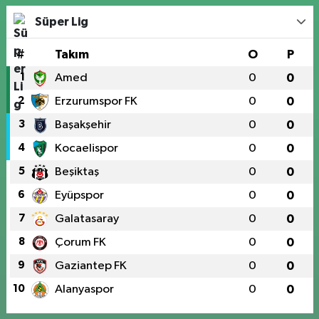
Süper Lig
#
Takım
O
P
1
Amed
0
0
2
Erzurumspor FK
0
0
3
Başakşehir
0
0
4
Kocaelispor
0
0
5
Beşiktaş
0
0
6
Eyüpspor
0
0
7
Galatasaray
0
0
8
Çorum FK
0
0
9
Gaziantep FK
0
0
10
Alanyaspor
0
0