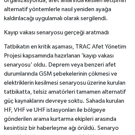
organizasyonda, afet anlarında kesilen iletişimin
KÜLTÜR SANAT
alternatif yöntemlerle nasıl yeniden ayağa
MAGAZİN
kaldırılacağı uygulamalı olarak sergilendi.
Kayıp vakası senaryosu gerçeği aratmadı
Otomobil
Tatbikatın en kritik aşaması, TRAC Afet Yönetim
POLİTİKA
Projesi kapsamında hazırlanan 'kayıp vakası
Sağlık
senaryosu' oldu. Deprem veya benzeri afet
durumlarında GSM şebekelerinin çökmesi ve
SİYASET
elektriklerin kesilmesi senaryosu üzerine kurulan
tatbikatta, telsiz amatörleri tamamen alternatif
SPOR HABERLERİ
güç kaynaklarını devreye soktu. Sahada kurulan
HF, VHF ve UHF istasyonları ile bölgeye
TEKNOLOJİ
gönderilen arama kurtarma ekipleri arasında
Turizm
kesintisiz bir haberleşme ağı örüldü. Senaryo