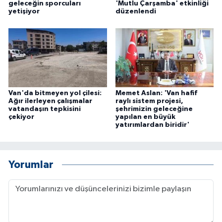
geleceğin sporcuları
'Mutlu Çarşamba' etkinliği
yetişiyor
düzenlendi
Van'da bitmeyen yol çilesi:
Memet Aslan: 'Van hafif
Ağır ilerleyen çalışmalar
raylı sistem projesi,
vatandaşın tepkisini
şehrimizin geleceğine
çekiyor
yapılan en büyük
yatırımlardan biridir'
Yorumlar