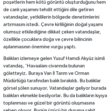
KÜLTÜR SANAT
poşetlerin hem kötü görüntü oluşturduğunu hem
de canlı yaşamını tehdit ettiğini dile getiren
MAGAZİN
vatandaşlar, yetkililerin bölgede denetimlerini
artırmasını istedi. Çevre kirliliğinin doğal yaşamı
Otomobil
olumsuz etkilediğine dikkat çeken vatandaşlar,
özellikle çocuklara doğa ve çevre bilincinin
POLİTİKA
aşılanmasının önemine vurgu yaptı.
Sağlık
Balıkları izlemeye gelen Yusuf Hamdi Akyüz isimli
SİYASET
vatandaş, 'Havaalanı civarında bulunan
göletteyiz. Buraya Van İl Tarım ve Orman
SPOR HABERLERİ
Müdürlüğü tarafından balık bırakıldı. Bu balıklar
görsel şölen sunuyor. Vatandaşlar geliyor burada
TEKNOLOJİ
balıkları ekmekle besliyorlar. Bu da balıkların kıyıya
toplanması ve güzel bir görüntü oluşmasına
Turizm
sebep oluyor. Bugün üzücü bir duruma şahit