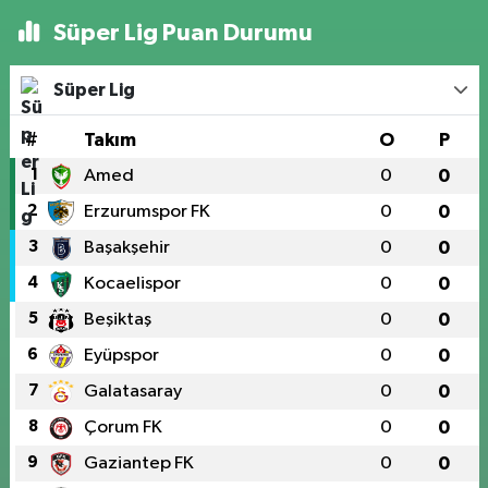
Süper Lig Puan Durumu
Süper Lig
#
Takım
O
P
1
Amed
0
0
2
Erzurumspor FK
0
0
3
Başakşehir
0
0
4
Kocaelispor
0
0
5
Beşiktaş
0
0
6
Eyüpspor
0
0
7
Galatasaray
0
0
8
Çorum FK
0
0
9
Gaziantep FK
0
0