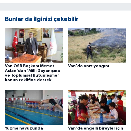
Bunlar da ilginizi çekebilir
Van OSB Başkanı Memet
Van'da anız yangını
Aslan'dan 'Milli Dayanışma
ve Toplumsal Bütünleşme'
kanun teklifine destek
Yüzme havuzunda
Van'da engelli bireyler için