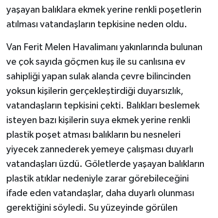
yaşayan balıklara ekmek yerine renkli poşetlerin
GENEL
atılması vatandaşların tepkisine neden oldu.
Van Ferit Melen Havalimanı yakınlarında bulunan
GÜNDEM
ve çok sayıda göçmen kuş ile su canlısına ev
Güvenlik
sahipliği yapan sulak alanda çevre bilincinden
yoksun kişilerin gerçekleştirdiği duyarsızlık,
HABERDE İNSAN
vatandaşların tepkisini çekti. Balıkları beslemek
isteyen bazı kişilerin suya ekmek yerine renkli
İNSAN
plastik poşet atması balıkların bu nesneleri
İş Dünyası
yiyecek zannederek yemeye çalışması duyarlı
vatandaşları üzdü. Göletlerde yaşayan balıkların
Jandarma
plastik atıklar nedeniyle zarar görebileceğini
ifade eden vatandaşlar, daha duyarlı olunması
Kadın
gerektiğini söyledi. Su yüzeyinde görülen