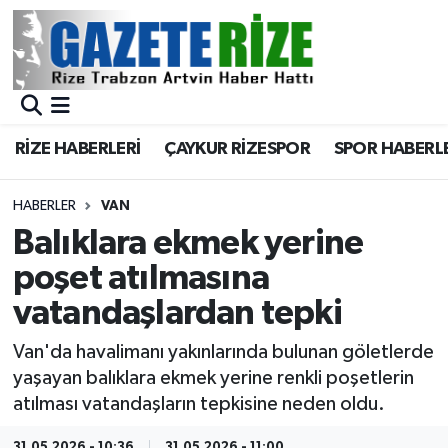
BÖLGEMİZ
Merkez Nöbetçi Eczaneler
SPOR
Merkez Hava Durumu
RİZE HABERLERİ
ÇAYKUR RİZESPOR
SPOR HABERL
Asayiş
Merkez Trafik Yoğunluk Haritası
HABERLER
VAN
Rize Jandarma Komutanlığı
Süper Lig Puan Durumu ve Fikstür
Balıklara ekmek yerine
poşet atılmasına
Bilim Teknoloji
Tüm Manşetler
vatandaşlardan tepki
Bölge
Son Dakika Haberleri
Van'da havalimanı yakınlarında bulunan göletlerde
yaşayan balıklara ekmek yerine renkli poşetlerin
Advertising news
Haber Arşivi
atılması vatandaşların tepkisine neden oldu.
Canlı Maç
31.05.2026 - 10:36
31.05.2026 - 11:00