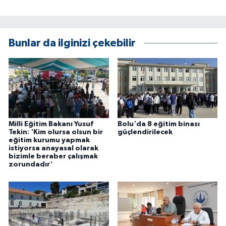
Bunlar da ilginizi çekebilir
Milli Eğitim Bakanı Yusuf
Bolu'da 8 eğitim binası
Tekin: 'Kim olursa olsun bir
güçlendirilecek
eğitim kurumu yapmak
istiyorsa anayasal olarak
bizimle beraber çalışmak
zorundadır'