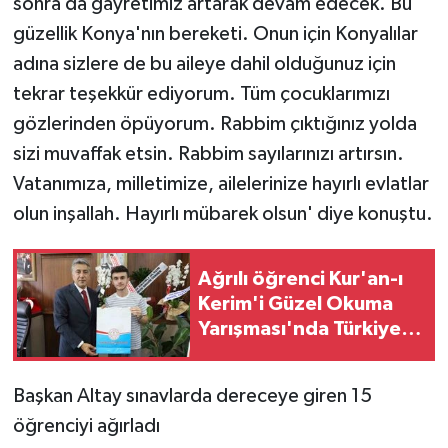
sonra da gayretimiz artarak devam edecek. Bu
güzellik Konya'nın bereketi. Onun için Konyalılar
adına sizlere de bu aileye dahil olduğunuz için
tekrar teşekkür ediyorum. Tüm çocuklarımızı
gözlerinden öpüyorum. Rabbim çıktığınız yolda
sizi muvaffak etsin. Rabbim sayılarınızı artırsın.
Vatanımıza, milletimize, ailelerinize hayırlı evlatlar
olun inşallah. Hayırlı mübarek olsun' diye konuştu.
Ağrılı öğrenci Kur'an-ı
Kerim'i Güzel Okuma
Yarışması'nda Türkiye
ikincisi oldu
Başkan Altay sınavlarda dereceye giren 15
öğrenciyi ağırladı