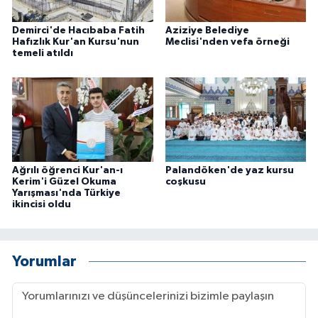
Demirci'de Hacıbaba Fatih
Aziziye Belediye
Hafızlık Kur'an Kursu'nun
Meclisi'nden vefa örneği
temeli atıldı
Ağrılı öğrenci Kur'an-ı
Palandöken'de yaz kursu
Kerim'i Güzel Okuma
coşkusu
Yarışması'nda Türkiye
ikincisi oldu
Yorumlar