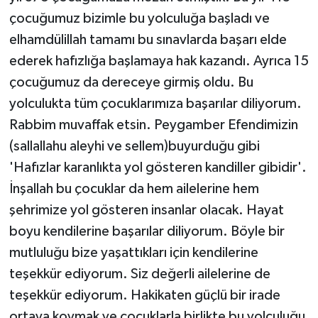
ÜLKE GÜNDEMİ
çocuğumuz bizimle bu yolculuğa başladı ve
elhamdülillah tamamı bu sınavlarda başarı elde
YAŞAM
ederek hafızlığa başlamaya hak kazandı. Ayrıca 15
çocuğumuz da dereceye girmiş oldu. Bu
YEREL
yolculukta tüm çocuklarımıza başarılar diliyorum.
Yerel Haberler
Rabbim muvaffak etsin. Peygamber Efendimizin
(sallallahu aleyhi ve sellem)buyurduğu gibi
'Hafızlar karanlıkta yol gösteren kandiller gibidir'.
İnşallah bu çocuklar da hem ailelerine hem
şehrimize yol gösteren insanlar olacak. Hayat
boyu kendilerine başarılar diliyorum. Böyle bir
mutluluğu bize yaşattıkları için kendilerine
teşekkür ediyorum. Siz değerli ailelerine de
teşekkür ediyorum. Hakikaten güçlü bir irade
ortaya koymak ve çocuklarla birlikte bu yolculuğu