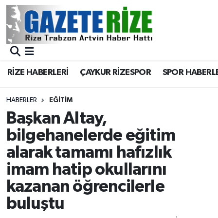
BÖLGEMİZ
Merkez Nöbetçi Eczaneler
SPOR
Merkez Hava Durumu
RİZE HABERLERİ
ÇAYKUR RİZESPOR
SPOR HABERL
Asayiş
Merkez Trafik Yoğunluk Haritası
HABERLER
EĞİTİM
Rize Jandarma Komutanlığı
Süper Lig Puan Durumu ve Fikstür
Başkan Altay,
bilgehanelerde eğitim
Bilim Teknoloji
Tüm Manşetler
alarak tamamı hafızlık
Bölge
Son Dakika Haberleri
imam hatip okullarını
kazanan öğrencilerle
Advertising news
Haber Arşivi
buluştu
Canlı Maç