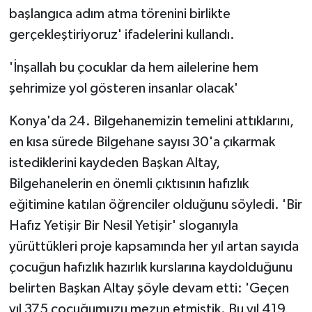
KÜLTÜR SANAT
başlangıca adım atma törenini birlikte
gerçekleştiriyoruz' ifadelerini kullandı.
MAGAZİN
'İnşallah bu çocuklar da hem ailelerine hem
Otomobil
şehrimize yol gösteren insanlar olacak'
POLİTİKA
Konya'da 24. Bilgehanemizin temelini attıklarını,
en kısa sürede Bilgehane sayısı 30'a çıkarmak
Sağlık
istediklerini kaydeden Başkan Altay,
SİYASET
Bilgehanelerin en önemli çıktısının hafızlık
eğitimine katılan öğrenciler olduğunu söyledi. 'Bir
SPOR HABERLERİ
Hafız Yetişir Bir Nesil Yetişir' sloganıyla
yürüttükleri proje kapsamında her yıl artan sayıda
TEKNOLOJİ
çocuğun hafızlık hazırlık kurslarına kaydolduğunu
belirten Başkan Altay şöyle devam etti: 'Geçen
Turizm
yıl 375 çocuğumuzu mezun etmiştik. Bu yıl 419