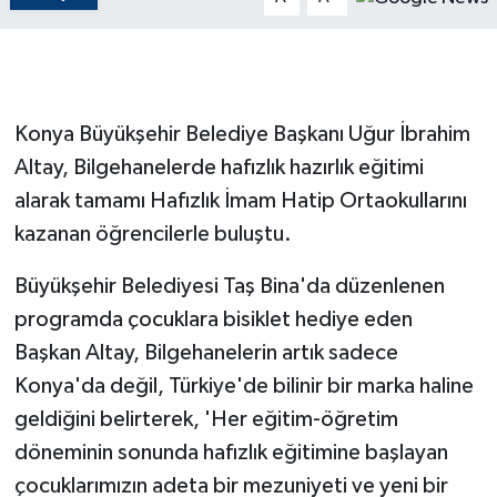
GENEL
GÜNDEM
Konya Büyükşehir Belediye Başkanı Uğur İbrahim
Güvenlik
Altay, Bilgehanelerde hafızlık hazırlık eğitimi
alarak tamamı Hafızlık İmam Hatip Ortaokullarını
HABERDE İNSAN
kazanan öğrencilerle buluştu.
İNSAN
Büyükşehir Belediyesi Taş Bina'da düzenlenen
programda çocuklara bisiklet hediye eden
İş Dünyası
Başkan Altay, Bilgehanelerin artık sadece
Konya'da değil, Türkiye'de bilinir bir marka haline
Jandarma
geldiğini belirterek, 'Her eğitim-öğretim
Kadın
döneminin sonunda hafızlık eğitimine başlayan
çocuklarımızın adeta bir mezuniyeti ve yeni bir