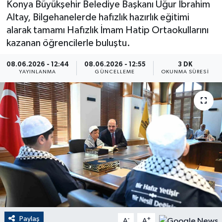
Konya Büyükşehir Belediye Başkanı Uğur İbrahim
Altay, Bilgehanelerde hafızlık hazırlık eğitimi
ÇEVRE
alarak tamamı Hafızlık İmam Hatip Ortaokullarını
kazanan öğrencilerle buluştu.
Dış Haberler
08.06.2026 - 12:44
08.06.2026 - 12:55
3 DK
Dünya
YAYINLANMA
GÜNCELLEME
OKUNMA SÜRESI
EĞİTİM
EKONOMİ
English News
Finans
Flaş Haber
Paylaş
Gayrimenkul
-
+
A
A