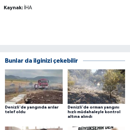
ÜLKE GÜNDEMİ
Kaynak:
İHA
YAŞAM
YEREL
Yerel Haberler
Bunlar da ilginizi çekebilir
Denizli'de yangında arılar
Denizli'de orman yangını
telef oldu
hızlı müdahaleyle kontrol
altına alındı