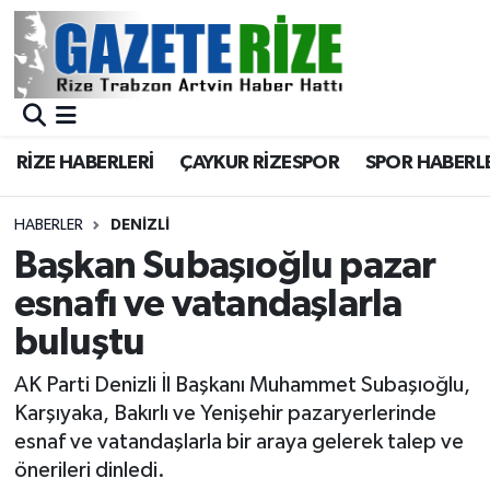
BÖLGEMİZ
Merkez Nöbetçi Eczaneler
SPOR
Merkez Hava Durumu
RİZE HABERLERİ
ÇAYKUR RİZESPOR
SPOR HABERL
Asayiş
Merkez Trafik Yoğunluk Haritası
HABERLER
DENIZLI
Rize Jandarma Komutanlığı
Süper Lig Puan Durumu ve Fikstür
Başkan Subaşıoğlu pazar
esnafı ve vatandaşlarla
Bilim Teknoloji
Tüm Manşetler
buluştu
Bölge
Son Dakika Haberleri
AK Parti Denizli İl Başkanı Muhammet Subaşıoğlu,
Karşıyaka, Bakırlı ve Yenişehir pazaryerlerinde
Advertising news
Haber Arşivi
esnaf ve vatandaşlarla bir araya gelerek talep ve
önerileri dinledi.
Canlı Maç