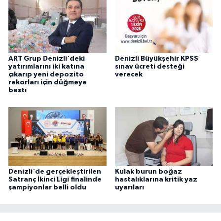
ART Grup Denizli'deki
Denizli Büyükşehir KPSS
yatırımlarını iki katına
sınav ücreti desteği
çıkarıp yeni depozito
verecek
rekorları için düğmeye
bastı
Denizli'de gerçekleştirilen
Kulak burun boğaz
Satranç İkinci Ligi finalinde
hastalıklarına kritik yaz
şampiyonlar belli oldu
uyarıları