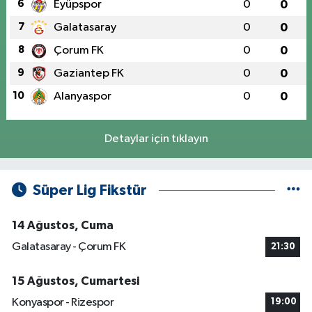
6
Eyüpspor
0
0
7
Galatasaray
0
0
8
Çorum FK
0
0
9
Gaziantep FK
0
0
10
Alanyaspor
0
0
Detaylar için tıklayın
Süper Lig Fikstür
14 Ağustos, Cuma
Galatasaray - Çorum FK
21:30
15 Ağustos, Cumartesi
Konyaspor - Rizespor
19:00