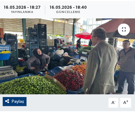
16.05.2026 - 18:27
16.05.2026 - 18:40
ÇEVRE
YAYINLANMA
GÜNCELLEME
Dış Haberler
Dünya
EĞİTİM
EKONOMİ
English News
Paylaş
-
+
Finans
A
A
Flaş Haber
Gayrimenkul