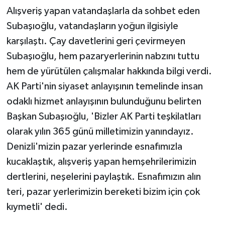
KÜLTÜR SANAT
Alışveriş yapan vatandaşlarla da sohbet eden
Subaşıoğlu, vatandaşların yoğun ilgisiyle
MAGAZİN
karşılaştı. Çay davetlerini geri çevirmeyen
Otomobil
Subaşıoğlu, hem pazaryerlerinin nabzını tuttu
hem de yürütülen çalışmalar hakkında bilgi verdi.
POLİTİKA
AK Parti'nin siyaset anlayışının temelinde insan
odaklı hizmet anlayışının bulunduğunu belirten
Sağlık
Başkan Subaşıoğlu, 'Bizler AK Parti teşkilatları
olarak yılın 365 günü milletimizin yanındayız.
SİYASET
Denizli'mizin pazar yerlerinde esnafımızla
SPOR HABERLERİ
kucaklaştık, alışveriş yapan hemşehrilerimizin
dertlerini, neşelerini paylaştık. Esnafımızın alın
TEKNOLOJİ
teri, pazar yerlerimizin bereketi bizim için çok
kıymetli' dedi.
Turizm