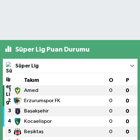
Süper Lig Puan Durumu
Süper Lig
#
Takım
O
P
1
Amed
0
0
2
Erzurumspor FK
0
0
3
Başakşehir
0
0
4
Kocaelispor
0
0
5
Beşiktaş
0
0