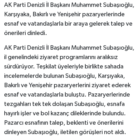
AK Parti Denizli İl Başkanı Muhammet Subaşıoğlu,
Karşıyaka, Bakırlı ve Yenişehir pazaryerlerinde
GENEL
esnaf ve vatandaşlarla bir araya gelerek talep ve
GÜNDEM
önerileri dinledi.
Güvenlik
AK Parti Denizli İl Başkanı Muhammet Subaşıoğlu,
il genelindeki ziyaret programlarını aralıksız
HABERDE İNSAN
sürdürüyor. Teşkilat üyeleriyle birlikte sahada
incelemelerde bulunan Subaşıoğlu, Karşıyaka,
İNSAN
Bakırlı ve Yenişehir pazaryerlerini ziyaret ederek
esnaf ve vatandaşlarla buluştu. Pazaryerlerinde
İş Dünyası
tezgahları tek tek dolaşan Subaşıoğlu, esnafa
Jandarma
hayırlı işler ve bol kazanç dileklerinde bulundu.
Pazarcı esnafının talep, beklenti ve önerilerini
Kadın
dinleyen Subaşıoğlu, iletilen görüşleri not aldı.