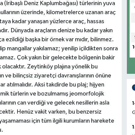
a (İribaşlı Deniz Kaplumbağası) türlerinin yuva
mullarının üzerinde, kilometrelerce uzanan araç
ktaya kadar yanaşan yüzlerce araç, hassas
dır. Dünyada araçların denize bu kadar yakın
ça ezildiği başka bir örnek var mıdır, bilinmez.
1
lip mangallar yakılamaz; yenilip içildikten sonra
amaz. Çok yakın bir gelecekte bölgenin bakir
k olacaktır. Zeytinköy plajına yönelik bu
nın ve bilinçsiz ziyaretçi davranışlarının önüne
atılmalıdır. Aksi takdirde bu plaj; hijyen
mik türlerin ve bozulmamış jeomorfolojik
lılarının can verdiği ve gelecek nesillerin asla
1
ektir. Henüz vakit varken, bu benzersiz
G
 yaşamaması için tüm ilgili kurumların harekete
1
u.