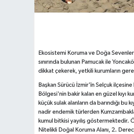
GENEL
GÜNDEM
Güvenlik
Ekosistemi Koruma ve Doğa Sevenler 
HABERDE İNSAN
sınırında bulunan Pamucak ile Yoncak
dikkat çekerek, yetkili kurumların gere
İNSAN
Başkan Sürücü İzmir'în Selçuk ilçesin
İş Dünyası
Bölgesi'nin bakir kalan en güzel kıyı 
küçük sulak alanların da barındığı bu 
Jandarma
nadir endemik türlerden Kumzambaklar
kumul bitkisi yayılış göstermektedir. 
Kadın
Nitelikli Doğal Koruma Alanı, 2. Dere