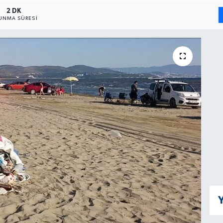
2 DK
UNMA SÜRESI
Y