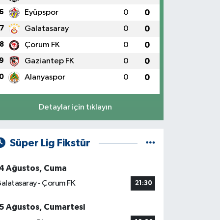
6
Eyüpspor
0
0
7
Galatasaray
0
0
8
Çorum FK
0
0
9
Gaziantep FK
0
0
0
Alanyaspor
0
0
Detaylar için tıklayın
Süper Lig Fikstür
4 Ağustos, Cuma
alatasaray - Çorum FK
21:30
5 Ağustos, Cumartesi