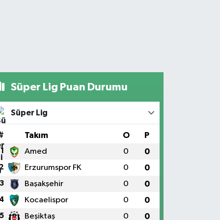
Süper Lig Puan Durumu
Süper Lig
#
Takım
O
P
1
Amed
0
0
2
Erzurumspor FK
0
0
3
Başakşehir
0
0
4
Kocaelispor
0
0
5
Beşiktaş
0
0