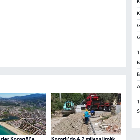
K
K
G
G
1
B
B
A
1
S
rler Kocagöl'e
Koçarlı'da 4,2 milyon liralık