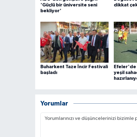
'Güçlü bir üniversite seni
dikkat çek
bekliyor'
Buharkent Taze İncir Festivali
Efeler'de
başladı
yeşil sah
hazırlanıy
Yorumlar