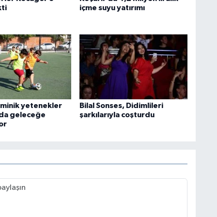
ti
içme suyu yatırımı
 minik yetenekler
Bilal Sonses, Didimlileri
ada geleceğe
şarkılarıyla coşturdu
or