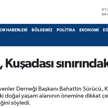
BIT
64.
DO
47,
EU
55,
STE
OR HABERLERİ
BÖLGEMİZ
POLİTİKA
EKONOMİ
EĞ
64,
GRA
666
BİS
13.
 Kuşadası sınırındak
enler Derneği Başkanı Bahattin Sürücü, K
i doğal yaşam alanının önemine dikkat çek
ğini söyledi.