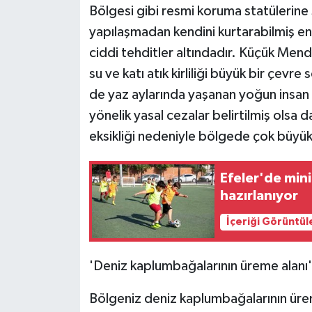
KÜLTÜR SANAT
Bölgesi gibi resmi koruma statülerine
yapılaşmadan kendini kurtarabilmiş end
MAGAZİN
ciddi tehditler altındadır. Küçük Mend
su ve katı atık kirliliği büyük bir çevr
Otomobil
de yaz aylarında yaşanan yoğun insan v
POLİTİKA
yönelik yasal cezalar belirtilmiş olsa 
eksikliği nedeniyle bölgede çok büyük 
Sağlık
Efeler'de min
SİYASET
hazırlanıyor
SPOR HABERLERİ
İçeriği Görüntül
TEKNOLOJİ
'Deniz kaplumbağalarının üreme alanı'
Turizm
Bölgeniz deniz kaplumbağalarının üre