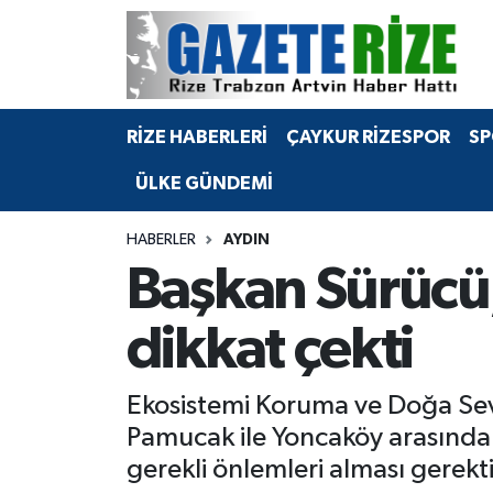
BÖLGEMİZ
Merkez Nöbetçi Eczaneler
RİZE HABERLERİ
ÇAYKUR RİZESPOR
SP
SPOR
Merkez Hava Durumu
ÜLKE GÜNDEMİ
Asayiş
Merkez Trafik Yoğunluk Haritası
HABERLER
AYDIN
Rize Jandarma Komutanlığı
Süper Lig Puan Durumu ve Fikstür
Başkan Sürücü,
Bilim Teknoloji
Tüm Manşetler
dikkat çekti
Bölge
Son Dakika Haberleri
Ekosistemi Koruma ve Doğa Sev
Advertising news
Haber Arşivi
Pamucak ile Yoncaköy arasındak
gerekli önlemleri alması gerekti
Canlı Maç