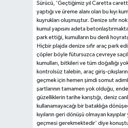
Sürücü, 'Geçtiğimiz yıl Caretta carett
ÜLKE GÜNDEMİ
yaptığı ve üreme alanı olan bu kıyı ku
YAŞAM
kuyrukları oluşmuştur. Denize sıfır no
kumul yapısını adeta betonlaştırmakta
YEREL
park ettiği, kumulların bu denli hoyrat
Hiçbir plajda denize sıfır araç park edi
Yerel Haberler
çöpler böyle fütursuzca çevreye saçıl
kumulları, bitkileri ve tüm doğallığı yo
kontrolsüz talebin, araç giriş-çıkışları
geçmek için hemen şimdi somut adımlar 
şartlarının tamamen yok olduğu, ende
güzelliklerin tarihe karıştığı, deniz can
kullanamayacağı bir bataklığa dönüşec
kıyıların geri dönüşü olmayan kayıplar
geçmesi gerekmektedir' diye konuşt