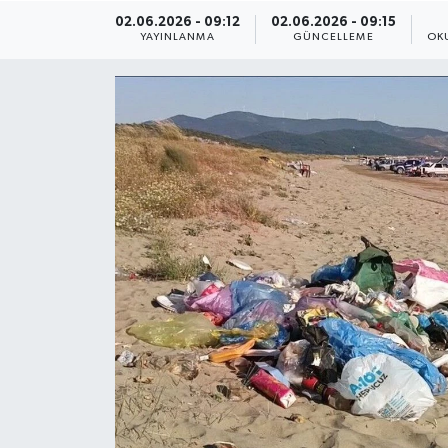
02.06.2026 - 09:12
02.06.2026 - 09:15
ÇEVRE
YAYINLANMA
GÜNCELLEME
OK
Dış Haberler
Dünya
EĞİTİM
EKONOMİ
English News
Finans
Flaş Haber
Gayrimenkul