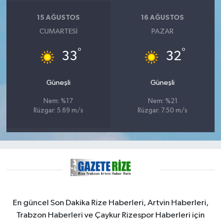
ÜLKE GÜNDEMİ
15 AĞUSTOS
16 AĞUSTOS
CUMARTESI
PAZAR
YAŞAM
°
°
33
32
YEREL
Güneşli
Güneşli
Yerel Haberler
Nem: %17
Nem: %21
Rüzgar: 5.69 m/s
Rüzgar: 7.50 m/s
En güncel Son Dakika Rize Haberleri, Artvin Haberleri,
Trabzon Haberleri ve Çaykur Rizespor Haberleri için