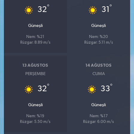
KÜLTÜR SANAT
°
°
32
31
MAGAZİN
Güneşli
Güneşli
Otomobil
Nem: %21
Nem: %20
Rüzgar: 8.89 m/s
Rüzgar: 5.11 m/s
POLİTİKA
Sağlık
13 AĞUSTOS
14 AĞUSTOS
PERŞEMBE
CUMA
SİYASET
°
°
32
33
SPOR HABERLERİ
Güneşli
Güneşli
TEKNOLOJİ
Nem: %19
Nem: %17
Rüzgar: 5.50 m/s
Rüzgar: 6.00 m/s
Turizm