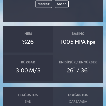
Merkez
Sason
GENEL
GÜNDEM
NEM
BASINÇ
Güvenlik
%26
1005 HPA
hpa
HABERDE İNSAN
İNSAN
RÜZGAR
EN DÜŞÜK / EN YÜKSEK
°
°
3.00 M/S
26
/ 36
İş Dünyası
Jandarma
Kadın
11 AĞUSTOS
12 AĞUSTOS
SALI
ÇARŞAMBA