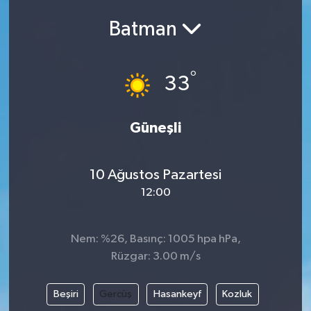
ÇEVRE
Batman
Dış Haberler
°
33
Dünya
Güneşli
EĞİTİM
EKONOMİ
10 Ağustos Pazartesi
12:00
English News
Finans
Nem: %26, Basınç: 1005 hpa hPa,
Rüzgar: 3.00 m/s
Flaş Haber
Beşiri
Gercüş
Hasankeyf
Kozluk
Gayrimenkul