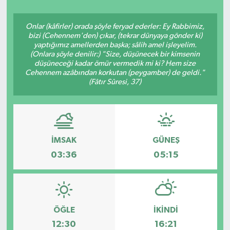
ÇEVRE
Onlar (kâfirler) orada şöyle feryad ederler: Ey Rabbimiz,
bizi (Cehennem'den) çıkar, (tekrar dünyaya gönder ki)
Dış Haberler
yaptığımız amellerden başka; sâlih amel işleyelim.
(Onlara şöyle denilir:) "Size, düşünecek bir kimsenin
düşüneceği kadar ömür vermedik mi ki? Hem size
Dünya
Cehennem azâbından korkutan (peygamber) de geldi."
(Fâtır Sûresi, 37)
EĞİTİM
EKONOMİ
İMSAK
GÜNEŞ
English News
03:36
05:15
Finans
Flaş Haber
ÖĞLE
İKINDI
12:30
16:21
Gayrimenkul