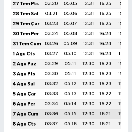
KÜLTÜR SANAT
27 Tem Pts
03:20
05:05
12:31
16:25
19:46
28 Tem Sal
03:21
05:06
12:31
16:25
19:45
MAGAZİN
29 Tem Çar
03:23
05:07
12:31
16:25
19:44
Otomobil
30 Tem Per
03:24
05:08
12:31
16:24
19:43
31 Tem Cum
03:26
05:09
12:31
16:24
19:42
POLİTİKA
1 Ağu Cts
03:27
05:10
12:31
16:24
19:41
Sağlık
2 Ağu Paz
03:29
05:11
12:30
16:23
19:40
3 Ağu Pts
03:30
05:11
12:30
16:23
19:39
SİYASET
4 Ağu Sal
03:32
05:12
12:30
16:23
19:38
SPOR HABERLERİ
5 Ağu Çar
03:33
05:13
12:30
16:22
19:37
6 Ağu Per
03:34
05:14
12:30
16:22
19:36
TEKNOLOJİ
7 Ağu Cum
03:36
05:15
12:30
16:21
19:35
Turizm
8 Ağu Cts
03:37
05:16
12:30
16:21
19:33