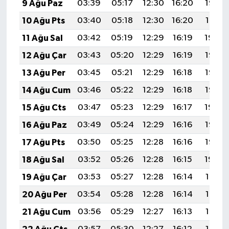
9 Ağu Paz
03:39
05:17
12:30
16:20
19:32
ÜLKE GÜNDEMİ
10 Ağu Pts
03:40
05:18
12:30
16:20
19:31
YAŞAM
11 Ağu Sal
03:42
05:19
12:29
16:19
19:30
12 Ağu Çar
03:43
05:20
12:29
16:19
19:28
YEREL
13 Ağu Per
03:45
05:21
12:29
16:18
19:27
Yerel Haberler
14 Ağu Cum
03:46
05:22
12:29
16:18
19:26
15 Ağu Cts
03:47
05:23
12:29
16:17
19:24
16 Ağu Paz
03:49
05:24
12:29
16:16
19:23
17 Ağu Pts
03:50
05:25
12:28
16:16
19:22
18 Ağu Sal
03:52
05:26
12:28
16:15
19:20
19 Ağu Çar
03:53
05:27
12:28
16:14
19:19
20 Ağu Per
03:54
05:28
12:28
16:14
19:18
21 Ağu Cum
03:56
05:29
12:27
16:13
19:16