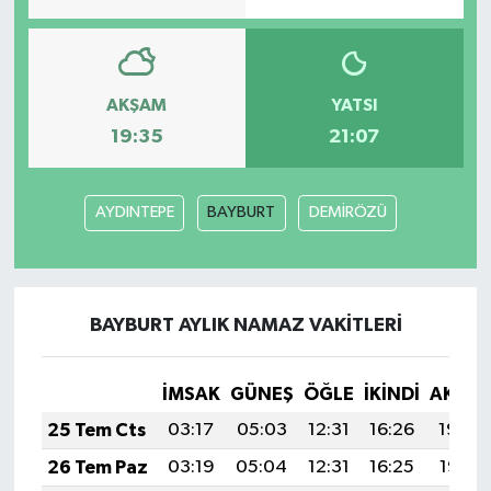
GENEL
AKŞAM
YATSI
GÜNDEM
19:35
21:07
Güvenlik
AYDINTEPE
BAYBURT
DEMİRÖZÜ
HABERDE İNSAN
İNSAN
BAYBURT AYLIK NAMAZ VAKITLERI
İş Dünyası
Jandarma
İMSAK
GÜNEŞ
ÖĞLE
İKINDI
AKŞA
25 Tem Cts
03:17
05:03
12:31
16:26
19:48
Kadın
26 Tem Paz
03:19
05:04
12:31
16:25
19:47