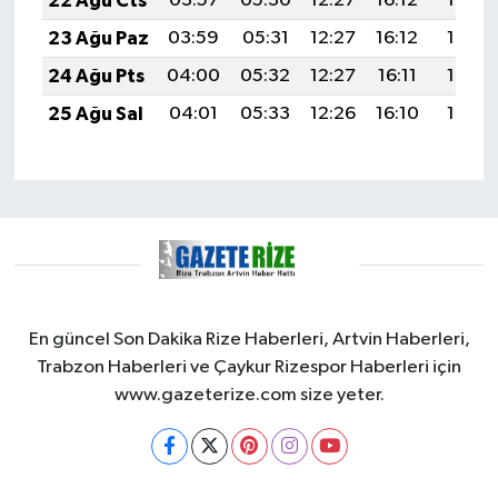
22 Ağu Cts
03:57
05:30
12:27
16:12
19:15
23 Ağu Paz
03:59
05:31
12:27
16:12
19:13
24 Ağu Pts
04:00
05:32
12:27
16:11
19:12
25 Ağu Sal
04:01
05:33
12:26
16:10
19:10
En güncel Son Dakika Rize Haberleri, Artvin Haberleri,
Trabzon Haberleri ve Çaykur Rizespor Haberleri için
www.gazeterize.com size yeter.