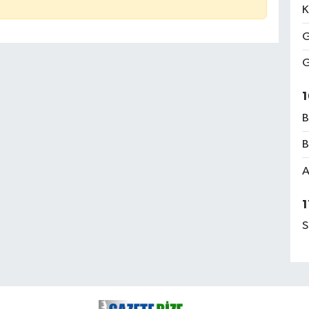
K
G
G
1
B
B
A
1
S