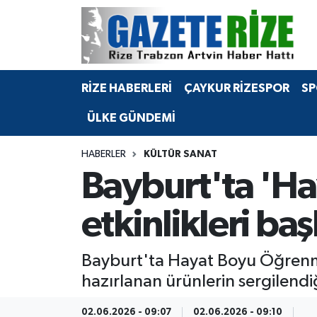
BÖLGEMİZ
Merkez Nöbetçi Eczaneler
RİZE HABERLERİ
ÇAYKUR RİZESPOR
SP
SPOR
Merkez Hava Durumu
ÜLKE GÜNDEMİ
Asayiş
Merkez Trafik Yoğunluk Haritası
HABERLER
KÜLTÜR SANAT
Rize Jandarma Komutanlığı
Süper Lig Puan Durumu ve Fikstür
Bayburt'ta 'H
Bilim Teknoloji
Tüm Manşetler
etkinlikleri baş
Bölge
Son Dakika Haberleri
Bayburt'ta Hayat Boyu Öğrenme 
Advertising news
Haber Arşivi
hazırlanan ürünlerin sergilendi
Canlı Maç
02.06.2026 - 09:07
02.06.2026 - 09:10