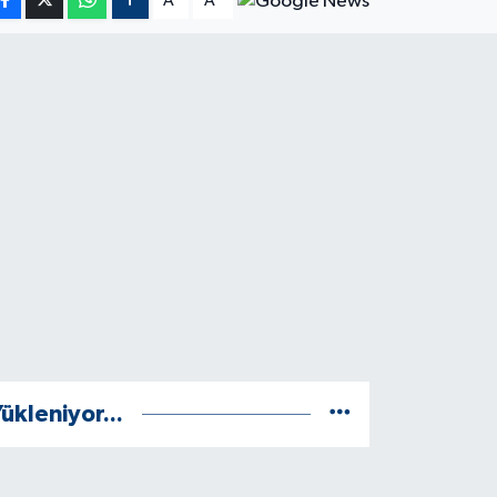
A
A
ükleniyor...