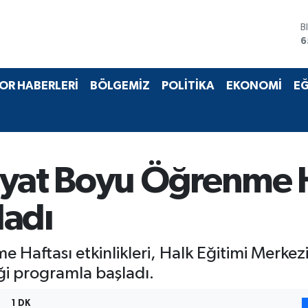
B
6
D
4
E
OR HABERLERİ
BÖLGEMİZ
POLİTİKA
EKONOMİ
EĞ
5
S
6
G
6
B
ayat Boyu Öğrenme H
1
ladı
Haftası etkinlikleri, Halk Eğitimi Merkezi
ği programla başladı.
1 DK