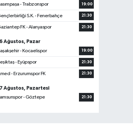
asımpaşa - Trabzonspor
19:00
ençlerbirliği S.K. - Fenerbahçe
21:30
aziantep FK - Alanyaspor
21:30
6 Ağustos, Pazar
aşakşehir - Kocaelispor
19:00
eşiktaş - Eyüpspor
21:30
med - Erzurumspor FK
21:30
7 Ağustos, Pazartesi
amsunspor - Göztepe
21:30