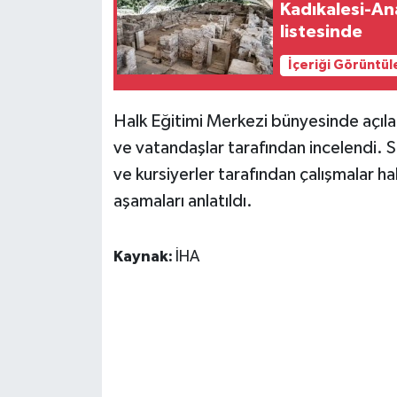
Kadıkalesi-An
listesinde
GENEL
İçeriği Görüntül
GÜNDEM
Halk Eğitimi Merkezi bünyesinde açılan
Güvenlik
ve vatandaşlar tarafından incelendi. S
ve kursiyerler tarafından çalışmalar ha
HABERDE İNSAN
aşamaları anlatıldı.
İNSAN
Kaynak:
İHA
İş Dünyası
Jandarma
Kadın