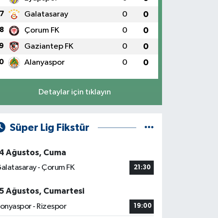
7
Galatasaray
0
0
8
Çorum FK
0
0
9
Gaziantep FK
0
0
0
Alanyaspor
0
0
Detaylar için tıklayın
Süper Lig Fikstür
4 Ağustos, Cuma
alatasaray - Çorum FK
21:30
5 Ağustos, Cumartesi
onyaspor - Rizespor
19:00