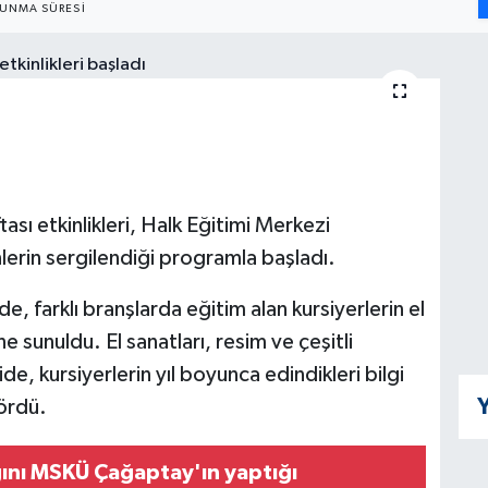
UNMA SÜRESI
 etkinlikleri, Halk Eğitimi Merkezi
nlerin sergilendiği programla başladı.
e, farklı branşlarda eğitim alan kursiyerlerin el
 sunuldu. El sanatları, resim ve çeşitli
e, kursiyerlerin yıl boyunca edindikleri bilgi
Y
gördü.
ğını MSKÜ Çağaptay'ın yaptığı