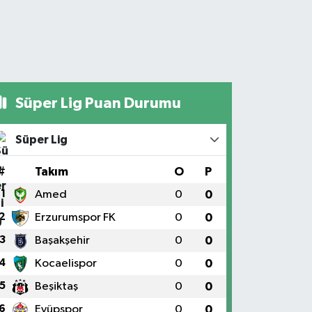
Süper Lig Puan Durumu
Süper Lig
#
Takım
O
P
1
Amed
0
0
2
Erzurumspor FK
0
0
3
Başakşehir
0
0
4
Kocaelispor
0
0
5
Beşiktaş
0
0
6
Eyüpspor
0
0