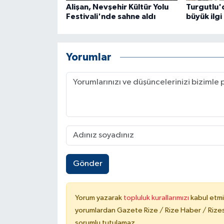
Alişan, Nevşehir Kültür Yolu
Turgutlu'
ÜLKE GÜNDEMİ
Festivali'nde sahne aldı
büyük ilg
YAŞAM
Yorumlar
YEREL
Yerel Haberler
Gönder
Yorum yazarak
topluluk kurallarımızı
kabul etmi
yorumlardan Gazete Rize / Rize Haber / Rizesp
sorumlu tutulamaz.