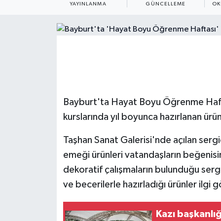
YAYINLANMA
GÜNCELLEME
OK
ÇEVRE
Dış Haberler
Dünya
EĞİTİM
Bayburt'ta Hayat Boyu Öğrenme Haftası
kurslarında yıl boyunca hazırlanan ürü
EKONOMİ
Taşhan Sanat Galerisi'nde açılan sergid
English News
emeği ürünleri vatandaşların beğenisine
Finans
dekoratif çalışmaların bulunduğu sergid
ve becerilerle hazırladığı ürünler ilgi 
Flaş Haber
Kazı başkanlı
Gayrimenkul