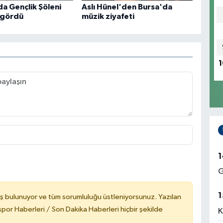
da Gençlik Şöleni
Aslı Hünel'den Bursa'da
i gördü
müzik ziyafeti
1
1
G
1
ş bulunuyor ve tüm sorumluluğu üstleniyorsunuz. Yazılan
or Haberleri / Son Dakika Haberleri hiçbir şekilde
K