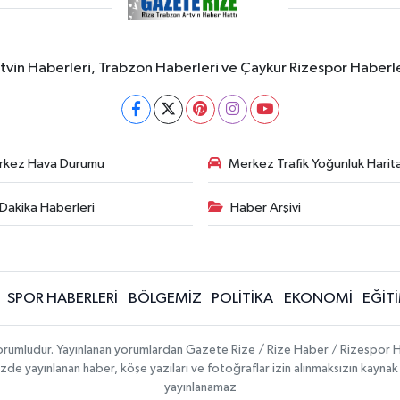
rtvin Haberleri, Trabzon Haberleri ve Çaykur Rizespor Haberl
rkez Hava Durumu
Merkez Trafik Yoğunluk Harita
Dakika Haberleri
Haber Arşivi
SPOR HABERLERİ
BÖLGEMİZ
POLİTİKA
EKONOMİ
EĞİT
 sorumludur. Yayınlanan yorumlardan Gazete Rize / Rize Haber / Rizespor H
temizde yayınlanan haber, köşe yazıları ve fotoğraflar izin alınmaksızın kayn
yayınlanamaz