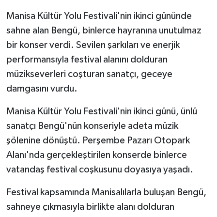
Manisa Kültür Yolu Festivali'nin ikinci gününde
GENEL
sahne alan Bengü, binlerce hayranına unutulmaz
bir konser verdi. Sevilen şarkıları ve enerjik
GÜNDEM
performansıyla festival alanını dolduran
Güvenlik
müzikseverleri coşturan sanatçı, geceye
damgasını vurdu.
HABERDE İNSAN
Manisa Kültür Yolu Festivali'nin ikinci günü, ünlü
İNSAN
sanatçı Bengü'nün konseriyle adeta müzik
şölenine dönüştü. Perşembe Pazarı Otopark
İş Dünyası
Alanı'nda gerçekleştirilen konserde binlerce
vatandaş festival coşkusunu doyasıya yaşadı.
Jandarma
Festival kapsamında Manisalılarla buluşan Bengü,
Kadın
sahneye çıkmasıyla birlikte alanı dolduran