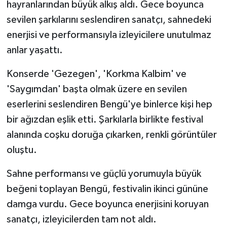
KÜLTÜR SANAT
hayranlarından büyük alkış aldı. Gece boyunca
sevilen şarkılarını seslendiren sanatçı, sahnedeki
MAGAZİN
enerjisi ve performansıyla izleyicilere unutulmaz
anlar yaşattı.
Otomobil
Konserde 'Gezegen', 'Korkma Kalbim' ve
POLİTİKA
'Saygımdan' başta olmak üzere en sevilen
eserlerini seslendiren Bengü'ye binlerce kişi hep
Sağlık
bir ağızdan eşlik etti. Şarkılarla birlikte festival
SİYASET
alanında coşku doruğa çıkarken, renkli görüntüler
oluştu.
SPOR HABERLERİ
Sahne performansı ve güçlü yorumuyla büyük
TEKNOLOJİ
beğeni toplayan Bengü, festivalin ikinci gününe
damga vurdu. Gece boyunca enerjisini koruyan
Turizm
sanatçı, izleyicilerden tam not aldı.