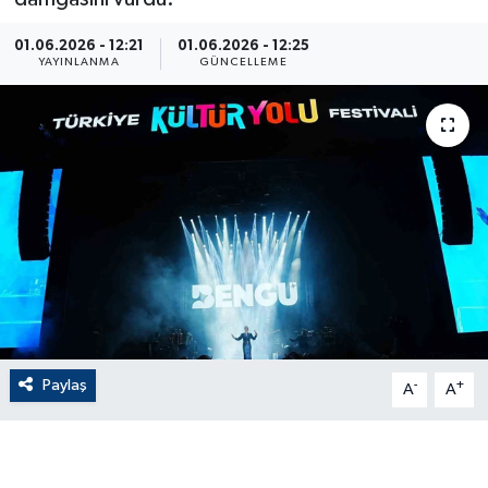
ÇEVRE
01.06.2026 - 12:21
01.06.2026 - 12:25
YAYINLANMA
GÜNCELLEME
Dış Haberler
Dünya
EĞİTİM
EKONOMİ
English News
Finans
Paylaş
-
+
A
A
Flaş Haber
Gayrimenkul