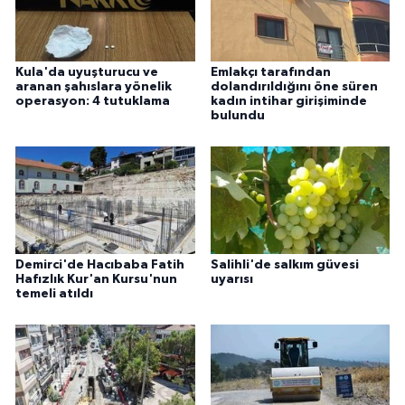
Kula'da uyuşturucu ve
Emlakçı tarafından
aranan şahıslara yönelik
dolandırıldığını öne süren
operasyon: 4 tutuklama
kadın intihar girişiminde
bulundu
Demirci'de Hacıbaba Fatih
Salihli'de salkım güvesi
Hafızlık Kur'an Kursu'nun
uyarısı
temeli atıldı