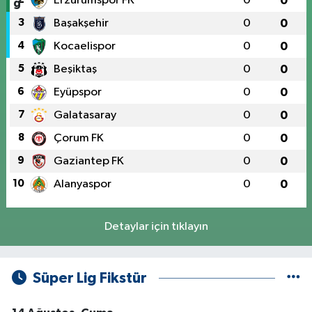
Erzurumspor FK
0
0
3
Başakşehir
0
0
4
Kocaelispor
0
0
5
Beşiktaş
0
0
6
Eyüpspor
0
0
7
Galatasaray
0
0
8
Çorum FK
0
0
9
Gaziantep FK
0
0
10
Alanyaspor
0
0
Detaylar için tıklayın
Süper Lig Fikstür