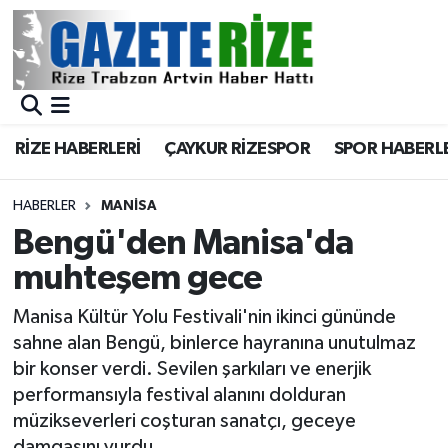
BÖLGEMİZ
Merkez Nöbetçi Eczaneler
SPOR
Merkez Hava Durumu
RİZE HABERLERİ
ÇAYKUR RİZESPOR
SPOR HABERL
Asayiş
Merkez Trafik Yoğunluk Haritası
HABERLER
MANISA
Rize Jandarma Komutanlığı
Süper Lig Puan Durumu ve Fikstür
Bengü'den Manisa'da
muhteşem gece
Bilim Teknoloji
Tüm Manşetler
Manisa Kültür Yolu Festivali'nin ikinci gününde
Bölge
Son Dakika Haberleri
sahne alan Bengü, binlerce hayranına unutulmaz
bir konser verdi. Sevilen şarkıları ve enerjik
Advertising news
Haber Arşivi
performansıyla festival alanını dolduran
müzikseverleri coşturan sanatçı, geceye
Canlı Maç
damgasını vurdu.