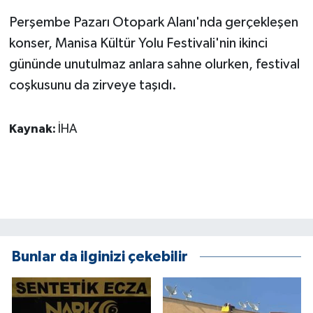
ÜLKE GÜNDEMİ
Perşembe Pazarı Otopark Alanı'nda gerçekleşen
konser, Manisa Kültür Yolu Festivali'nin ikinci
YAŞAM
gününde unutulmaz anlara sahne olurken, festival
YEREL
coşkusunu da zirveye taşıdı.
Yerel Haberler
Kaynak:
İHA
Bunlar da ilginizi çekebilir