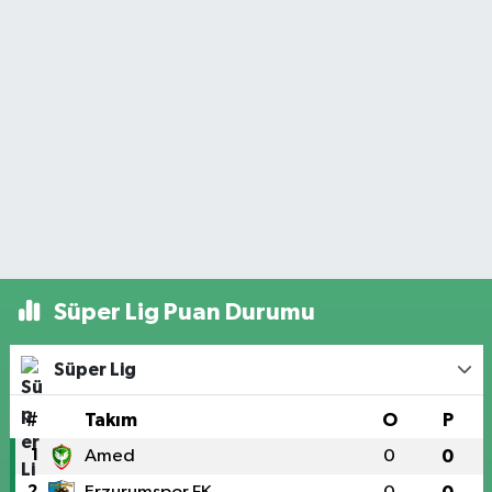
Süper Lig Puan Durumu
Süper Lig
#
Takım
O
P
1
Amed
0
0
2