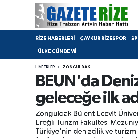
BÖLGEMİZ
Merkez Nöbetçi Eczaneler
RİZE HABERLERİ
ÇAYKUR RİZESPOR
SP
SPOR
Merkez Hava Durumu
ÜLKE GÜNDEMİ
Asayiş
Merkez Trafik Yoğunluk Haritası
HABERLER
ZONGULDAK
Rize Jandarma Komutanlığı
Süper Lig Puan Durumu ve Fikstür
BEUN'da Denizc
Bilim Teknoloji
Tüm Manşetler
geleceğe ilk ad
Bölge
Son Dakika Haberleri
Zonguldak Bülent Ecevit Üniver
Advertising news
Haber Arşivi
Ereğli Turizm Fakültesi Mezuniye
Türkiye'nin denizcilik ve turizm
Canlı Maç