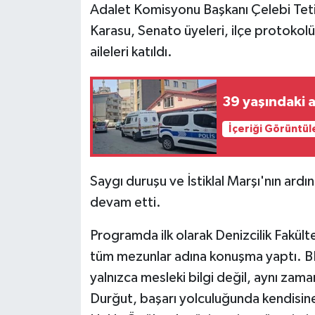
KÜLTÜR SANAT
Adalet Komisyonu Başkanı Çelebi Teti
Karasu, Senato üyeleri, ilçe protokolü
MAGAZİN
aileleri katıldı.
Otomobil
39 yaşındaki 
POLİTİKA
İçeriği Görüntül
Sağlık
Saygı duruşu ve İstiklal Marşı'nın ard
SİYASET
devam etti.
SPOR HABERLERİ
Programda ilk olarak Denizcilik Fakült
TEKNOLOJİ
tüm mezunlar adına konuşma yaptı. BEU
yalnızca mesleki bilgi değil, aynı zam
Turizm
Durğut, başarı yolculuğunda kendisine 