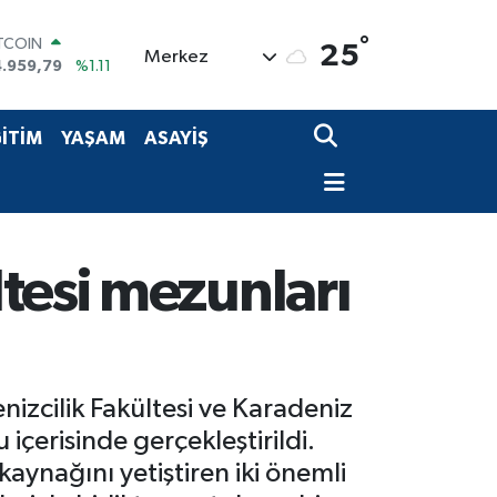
ITCOIN
°
25
4.959,79
%1.11
Merkez
OLAR
7,7436
%0.18
URO
İTİM
YAŞAM
ASAYİŞ
5,2510
%0.32
ERLİN
,4811
%0.38
RAM ALTIN
660.55
%0.03
ST100
tesi mezunları
.779
%-14
izcilik Fakültesi ve Karadeniz
içerisinde gerçekleştirildi.
kaynağını yetiştiren iki önemli