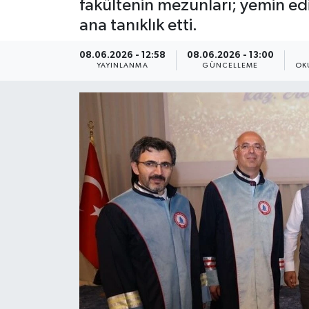
fakültenin mezunları; yemin edip
ana tanıklık etti.
ÇEVRE
08.06.2026 - 12:58
08.06.2026 - 13:00
Dış Haberler
YAYINLANMA
GÜNCELLEME
OK
Dünya
EĞİTİM
EKONOMİ
English News
Finans
Flaş Haber
Gayrimenkul