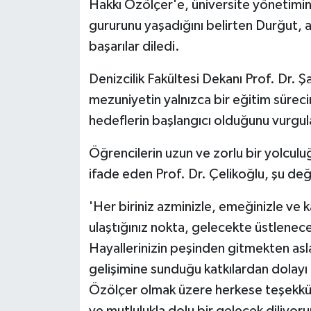
Hakkı Özölçer'e, üniversite yönetimin
ÜLKE GÜNDEMİ
gururunu yaşadığını belirten Durğut, 
başarılar diledi.
YAŞAM
Denizcilik Fakültesi Dekanı Prof. Dr.
YEREL
mezuniyetin yalnızca bir eğitim sürec
Yerel Haberler
hedeflerin başlangıcı olduğunu vurgul
Öğrencilerin uzun ve zorlu bir yolculuğ
ifade eden Prof. Dr. Çelikoğlu, şu d
'Her biriniz azminizle, emeğinizle ve ka
ulaştığınız nokta, gelecekte üstlenece
Hayallerinizin peşinden gitmekten asl
gelişimine sunduğu katkılardan dolayı
Özölçer olmak üzere herkese teşekkür 