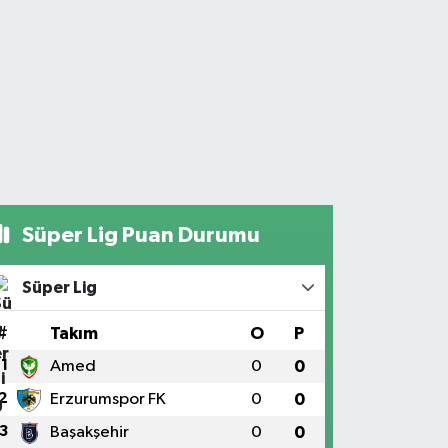
Süper Lig Puan Durumu
Süper Lig
#
Takım
O
P
1
Amed
0
0
2
Erzurumspor FK
0
0
3
Başakşehir
0
0