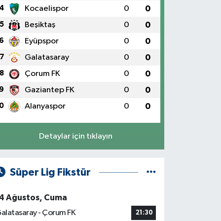
4
Kocaelispor
0
0
5
Beşiktaş
0
0
6
Eyüpspor
0
0
7
Galatasaray
0
0
8
Çorum FK
0
0
9
Gaziantep FK
0
0
0
Alanyaspor
0
0
Detaylar için tıklayın
Süper Lig Fikstür
4 Ağustos, Cuma
alatasaray - Çorum FK
21:30