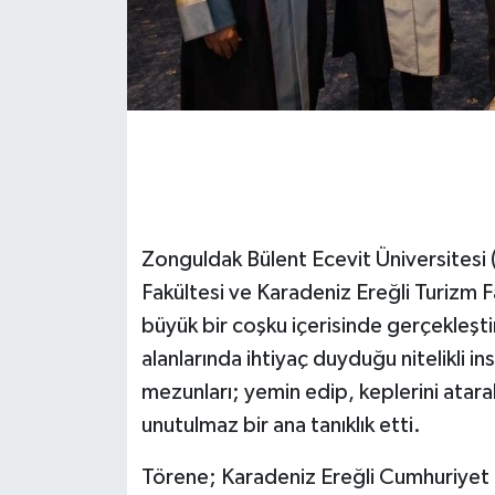
GENEL
GÜNDEM
Güvenlik
HABERDE İNSAN
Zonguldak Bülent Ecevit Üniversitesi
İNSAN
Fakültesi ve Karadeniz Ereğli Turizm 
büyük bir coşku içerisinde gerçekleştir
İş Dünyası
alanlarında ihtiyaç duyduğu nitelikli in
Jandarma
mezunları; yemin edip, keplerini atarak
unutulmaz bir ana tanıklık etti.
Kadın
Törene; Karadeniz Ereğli Cumhuriyet 