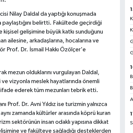
um.'
1
ncisi Nilay Daldal da yaptığı konuşmada
K
paylaştığını belirtti. Fakültede geçirdiği
K
 kişisel gelişimine büyük katkı sunduğunu
an ailesine, arkadaşlarına, hocalarına ve
G
ör Prof. Dr. İsmail Hakkı Özölçer'e
G
1
rak mezun olduklarını vurgulayan Daldal,
B
i ve vizyonla meslek hayatlarında önemli
B
ı ifade ederek tüm mezunları tebrik etti.
A
ı Prof. Dr. Avni Yıldız ise turizmin yalnızca
, aynı zamanda kültürler arasında köprü kuran
1
rizm sektörünün insan odaklı yapısına dikkat
S
gelişimine ve fakülteye sağladığı desteklerden