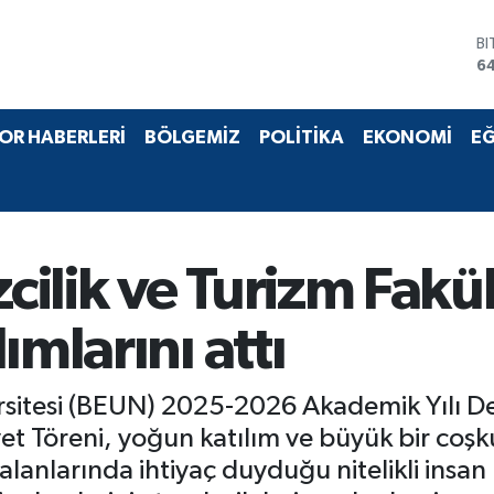
B
6
D
4
E
OR HABERLERİ
BÖLGEMİZ
POLİTİKA
EKONOMİ
EĞ
5
ST
64
G
6
Bİ
ilik ve Turizm Fakül
13
ımlarını attı
sitesi (BEUN) 2025-2026 Akademik Yılı Den
t Töreni, yoğun katılım ve büyük bir coşku 
 alanlarında ihtiyaç duyduğu nitelikli insan 