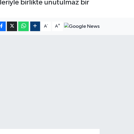
eriyle birlikte unutulmaz bir
-
+
A
A