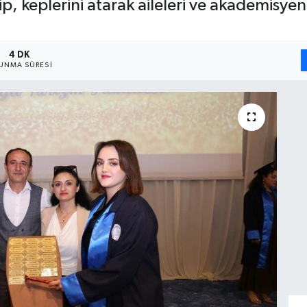
, keplerini atarak aileleri ve akademisyenl
4 DK
UNMA SÜRESI