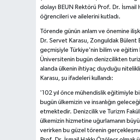
dolayı BEUN Rektörü Prof. Dr. İsmail
öğrencileri ve ailelerini kutladı.
Törende günün anlam ve önemine ilişk
Dr. Servet Karasu, Zonguldak Bülent Ec
geçmişiyle Türkiye'nin bilim ve eğitim 
Üniversitenin bugün denizcilikten turi
alanda ülkenin ihtiyaç duyduğu nitelikl
Karasu, şu ifadeleri kullandı:
'102 yıl önce mühendislik eğitimiyle bi
bugün ülkemizin ve insanlığın gelece
etmektedir. Denizcilik ve Turizm Fakü
ülkemizin hizmetine uğurlamanın büyü
verirken bu güzel törenin gerçekleş
Prof. Dr. İsmail Hakkı Özöleçr olmak 