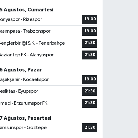
5 Ağustos, Cumartesi
onyaspor - Rizespor
19:00
asımpaşa - Trabzonspor
19:00
ençlerbirliği S.K. - Fenerbahçe
21:30
aziantep FK - Alanyaspor
21:30
6 Ağustos, Pazar
aşakşehir - Kocaelispor
19:00
eşiktaş - Eyüpspor
21:30
med - Erzurumspor FK
21:30
7 Ağustos, Pazartesi
amsunspor - Göztepe
21:30