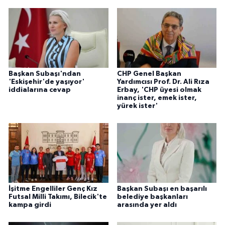
Başkan Subaşı'ndan
CHP Genel Başkan
'Eskişehir'de yaşıyor'
Yardımcısı Prof. Dr. Ali Rıza
iddialarına cevap
Erbay, 'CHP üyesi olmak
inanç ister, emek ister,
yürek ister'
İşitme Engelliler Genç Kız
Başkan Subaşı en başarılı
Futsal Milli Takımı, Bilecik'te
belediye başkanları
kampa girdi
arasında yer aldı