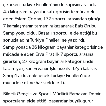
KÜLTÜR SANAT
çıkarken Türkiye Finalleri'nin de kapısını araladı.
45 kilogram bayanlar kategorisinde mücadele
MAGAZİN
eden Eslem Çoban, 177 sporcu arasından çıktığı
7 karşılaşmanın tamamını kazanarak Batı Grubu
Otomobil
Şampiyonu oldu. Başarılı sporcu, elde ettiği bu
POLİTİKA
sonuçla adını Türkiye Finalleri'ne yazdırdı.
Şampiyonada 36 kilogram bayanlar kategorisinde
Sağlık
mücadele eden Erva Fırat ilk 7 sporcu arasına
girerken, 27 kilogram bayanlar kategorisinde
SİYASET
tatamiye çıkan Ervanur İşler ise ilk 16'ya kalarak
SPOR HABERLERİ
Sinop'ta düzenlenecek Türkiye Finalleri'nde
mücadele etme hakkı elde etti.
TEKNOLOJİ
Bilecik Gençlik ve Spor İl Müdürü Ramazan Demir,
Turizm
sporcuların elde ettiği başarıdan büyük gurur