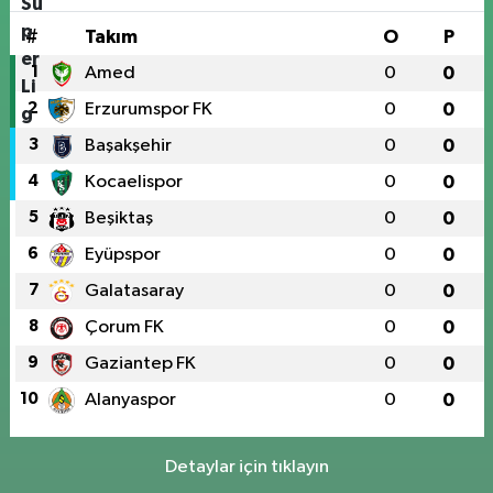
#
Takım
O
P
1
Amed
0
0
2
Erzurumspor FK
0
0
3
Başakşehir
0
0
4
Kocaelispor
0
0
5
Beşiktaş
0
0
6
Eyüpspor
0
0
7
Galatasaray
0
0
8
Çorum FK
0
0
9
Gaziantep FK
0
0
10
Alanyaspor
0
0
Detaylar için tıklayın