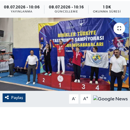
08.07.2026 - 10:06
08.07.2026 - 10:16
1 DK
ÇEVRE
YAYINLANMA
GÜNCELLEME
OKUNMA SÜRESI
Dış Haberler
Dünya
EĞİTİM
EKONOMİ
English News
Paylaş
-
+
Finans
A
A
Flaş Haber
Gayrimenkul