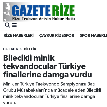
BÖLGEMİZ
Merkez Nöbetçi Eczaneler
SPOR
Merkez Hava Durumu
RİZE HABERLERİ
ÇAYKUR RİZESPOR
SPOR HABERL
Asayiş
Merkez Trafik Yoğunluk Haritası
HABERLER
BILECIK
Rize Jandarma Komutanlığı
Süper Lig Puan Durumu ve Fikstür
Bilecikli minik
tekvandocular Türkiye
Bilim Teknoloji
Tüm Manşetler
finallerine damga vurdu
Bölge
Son Dakika Haberleri
Minikler Türkiye Taekwondo Şampiyonası Batı
Grubu Müsabakaları'nda mücadele eden Bilecikli
Advertising news
Haber Arşivi
minik tekvandocular Türkiye finallerine damga
vurdu.
Canlı Maç