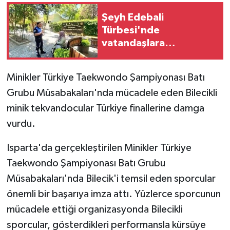
Şeyh Edebali
GENEL
Türbesi'nde
vatandaşlara
GÜNDEM
dolandırıcılık uyarısı
Güvenlik
Minikler Türkiye Taekwondo Şampiyonası Batı
Grubu Müsabakaları'nda mücadele eden Bilecikli
HABERDE İNSAN
minik tekvandocular Türkiye finallerine damga
vurdu.
İNSAN
Isparta'da gerçekleştirilen Minikler Türkiye
İş Dünyası
Taekwondo Şampiyonası Batı Grubu
Müsabakaları'nda Bilecik'i temsil eden sporcular
Jandarma
önemli bir başarıya imza attı. Yüzlerce sporcunun
Kadın
mücadele ettiği organizasyonda Bilecikli
sporcular, gösterdikleri performansla kürsüye