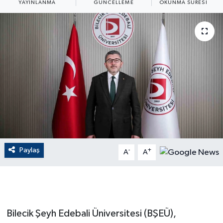
YAYINLANMA
GÜNCELLEME
OKUNMA SÜRESI
ÇEVRE
Dış Haberler
Dünya
EĞİTİM
EKONOMİ
English News
Paylaş
-
+
A
A
Finans
Flaş Haber
Bilecik Şeyh Edebali Üniversitesi (BŞEÜ),
Gayrimenkul