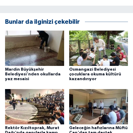
Bunlar da ilginizi çekebilir
Mardin Büyükşehir
Osmangazi Belediyesi
Belediyesi'nden okullarda
çocuklara okuma kültürü
yaz mesaisi
kazandırıyor
Rektör Kızıltoprak, Murat
Geleceğin hafızlarına Müftü
Dağı'nda gençlerle kamp
Can'dan tam destek