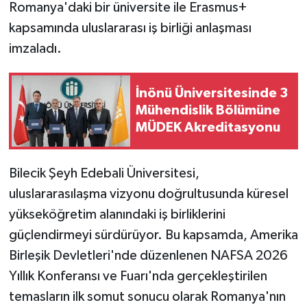
Romanya'daki bir üniversite ile Erasmus+
kapsamında uluslararası iş birliği anlaşması
GENEL
imzaladı.
GÜNDEM
İnönü Üniversitesinde 3
Güvenlik
Mühendislik Bölümüne
MÜDEK Akreditasyonu
HABERDE İNSAN
İNSAN
Bilecik Şeyh Edebali Üniversitesi,
uluslararasılaşma vizyonu doğrultusunda küresel
İş Dünyası
yükseköğretim alanındaki iş birliklerini
güçlendirmeyi sürdürüyor. Bu kapsamda, Amerika
Jandarma
Birleşik Devletleri'nde düzenlenen NAFSA 2026
Yıllık Konferansı ve Fuarı'nda gerçekleştirilen
Kadın
temasların ilk somut sonucu olarak Romanya'nın