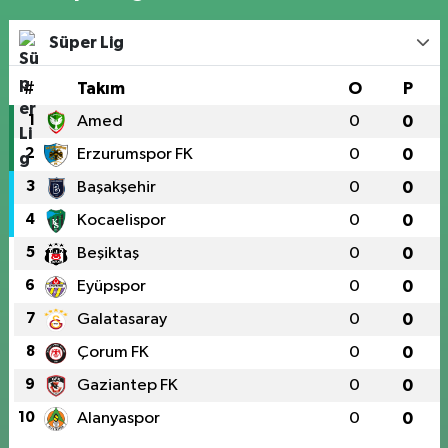
Süper Lig
#
Takım
O
P
1
Amed
0
0
2
Erzurumspor FK
0
0
3
Başakşehir
0
0
4
Kocaelispor
0
0
5
Beşiktaş
0
0
6
Eyüpspor
0
0
7
Galatasaray
0
0
8
Çorum FK
0
0
9
Gaziantep FK
0
0
10
Alanyaspor
0
0