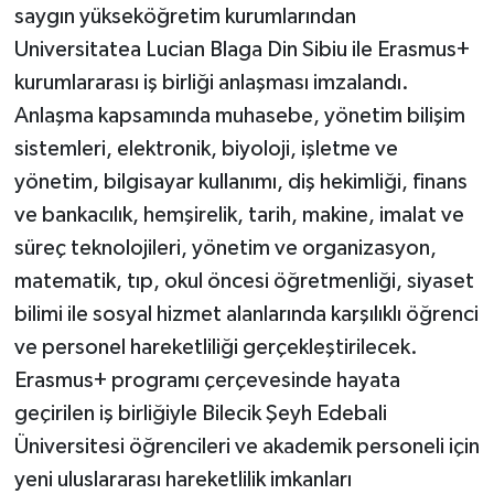
KÜLTÜR SANAT
saygın yükseköğretim kurumlarından
Universitatea Lucian Blaga Din Sibiu ile Erasmus+
MAGAZİN
kurumlararası iş birliği anlaşması imzalandı.
Anlaşma kapsamında muhasebe, yönetim bilişim
Otomobil
sistemleri, elektronik, biyoloji, işletme ve
POLİTİKA
yönetim, bilgisayar kullanımı, diş hekimliği, finans
ve bankacılık, hemşirelik, tarih, makine, imalat ve
Sağlık
süreç teknolojileri, yönetim ve organizasyon,
matematik, tıp, okul öncesi öğretmenliği, siyaset
SİYASET
bilimi ile sosyal hizmet alanlarında karşılıklı öğrenci
SPOR HABERLERİ
ve personel hareketliliği gerçekleştirilecek.
Erasmus+ programı çerçevesinde hayata
TEKNOLOJİ
geçirilen iş birliğiyle Bilecik Şeyh Edebali
Üniversitesi öğrencileri ve akademik personeli için
Turizm
yeni uluslararası hareketlilik imkanları