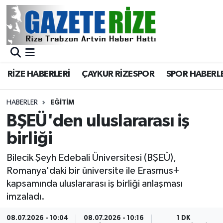
BÖLGEMİZ
Merkez Nöbetçi Eczaneler
SPOR
Merkez Hava Durumu
RİZE HABERLERİ
ÇAYKUR RİZESPOR
SPOR HABERL
Asayiş
Merkez Trafik Yoğunluk Haritası
HABERLER
EĞİTİM
Rize Jandarma Komutanlığı
Süper Lig Puan Durumu ve Fikstür
BŞEÜ'den uluslararası iş
birliği
Bilim Teknoloji
Tüm Manşetler
Bilecik Şeyh Edebali Üniversitesi (BŞEÜ),
Bölge
Son Dakika Haberleri
Romanya'daki bir üniversite ile Erasmus+
kapsamında uluslararası iş birliği anlaşması
Advertising news
Haber Arşivi
imzaladı.
Canlı Maç
08.07.2026 - 10:04
08.07.2026 - 10:16
1 DK