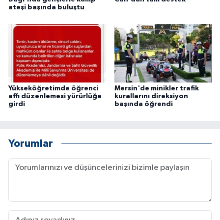
ateşi başında buluştu
Yükseköğretimde öğrenci
Mersin'de minikler trafik
affı düzenlemesi yürürlüğe
kurallarını direksiyon
girdi
başında öğrendi
Yorumlar