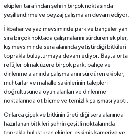
ekipleri tarafından şehrin birçok noktasında
GENEL
yeşillendirme ve peyzaj çalışmaları devam ediyor.
İlkbahar ve yaz mevsiminde park ve bahçeler yanı
GÜNDEM
sıra birçok noktada çalışmalarını sürdüren ekipler,
Güvenlik
kış mevsiminde sera alanında yetiştirdiği bitkileri
toprakla buluşturmaya devam ediyor. Başta orta
HABERDE İNSAN
refüjler olmak üzere birçok park, bahçe ve
dinlenme alanında çalışmalarını sürdüren ekipler,
İNSAN
muhtarlar ve mahalle sakinlerinin talepleri
İş Dünyası
doğrultusunda oyun alanları ve dinlenme
noktalarında ot biçme ve temizlik çalışması yaptı.
Jandarma
Onlarca çiçek ve bitkinin üretildiği sera alanında
Kadın
hazırlanan bitkileri şehrin çeşitli noktalarında
toprakla buluşturan ekipler, eskimiş kameriye ve