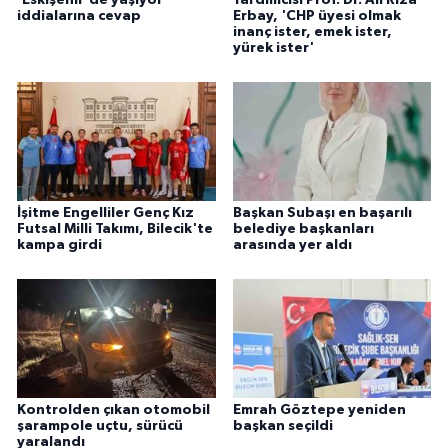
'Eskişehir'de yaşıyor'
Yardımcısı Prof. Dr. Ali Rıza
ÜLKE GÜNDEMİ
iddialarına cevap
Erbay, 'CHP üyesi olmak
inanç ister, emek ister,
yürek ister'
YAŞAM
YEREL
Yerel Haberler
İşitme Engelliler Genç Kız
Başkan Subaşı en başarılı
Futsal Milli Takımı, Bilecik'te
belediye başkanları
kampa girdi
arasında yer aldı
Kontrolden çıkan otomobil
Emrah Göztepe yeniden
şarampole uçtu, sürücü
başkan seçildi
yaralandı