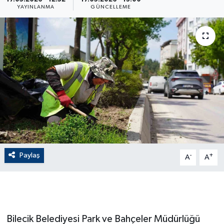
YAYINLANMA
GÜNCELLEME
ÇEVRE
Dış Haberler
Dünya
EĞİTİM
EKONOMİ
English News
Paylaş
-
+
A
A
Finans
Flaş Haber
Bilecik Belediyesi Park ve Bahçeler Müdürlüğü
Gayrimenkul