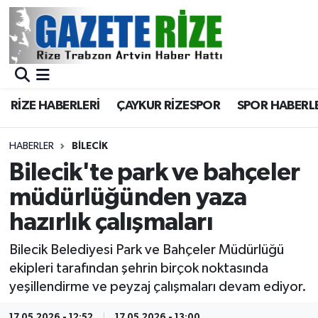
BÖLGEMİZ
Merkez Nöbetçi Eczaneler
SPOR
Merkez Hava Durumu
RİZE HABERLERİ
ÇAYKUR RİZESPOR
SPOR HABERL
Asayiş
Merkez Trafik Yoğunluk Haritası
HABERLER
BILECIK
Rize Jandarma Komutanlığı
Süper Lig Puan Durumu ve Fikstür
Bilecik'te park ve bahçeler
müdürlüğünden yaza
Bilim Teknoloji
Tüm Manşetler
hazırlık çalışmaları
Bölge
Son Dakika Haberleri
Bilecik Belediyesi Park ve Bahçeler Müdürlüğü
ekipleri tarafından şehrin birçok noktasında
Advertising news
Haber Arşivi
yeşillendirme ve peyzaj çalışmaları devam ediyor.
Canlı Maç
17.05.2026 - 12:52
17.05.2026 - 13:00