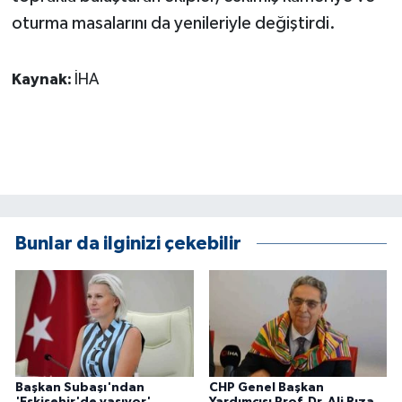
KÜLTÜR SANAT
oturma masalarını da yenileriyle değiştirdi.
MAGAZİN
Kaynak:
İHA
Otomobil
POLİTİKA
Sağlık
SİYASET
Bunlar da ilginizi çekebilir
SPOR HABERLERİ
TEKNOLOJİ
Turizm
Başkan Subaşı'ndan
CHP Genel Başkan