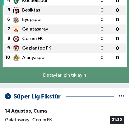
4
Kocaelispor
0
0
5
Beşiktaş
0
0
6
Eyüpspor
0
0
7
Galatasaray
0
0
8
Çorum FK
0
0
9
Gaziantep FK
0
0
10
Alanyaspor
0
0
Detaylar için tıklayın
Süper Lig Fikstür
14 Ağustos, Cuma
Galatasaray - Çorum FK
21:30