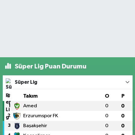
Süper Lig Puan Durumu
Süper Lig
#
Takım
O
P
1
Amed
0
0
2
Erzurumspor FK
0
0
3
Başakşehir
0
0