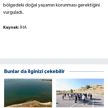
ÜLKE GÜNDEMİ
bölgedeki doğal yaşamın korunması gerektiğini
vurguladı.
YAŞAM
Kaynak:
İHA
YEREL
Yerel Haberler
Bunlar da ilginizi çekebilir