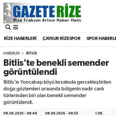
BÖLGEMİZ
Merkez Nöbetçi Eczaneler
SPOR
Merkez Hava Durumu
RİZE HABERLERİ
ÇAYKUR RİZESPOR
SPOR HABERL
Asayiş
Merkez Trafik Yoğunluk Haritası
HABERLER
BITLIS
Rize Jandarma Komutanlığı
Süper Lig Puan Durumu ve Fikstür
Bitlis'te benekli semender
görüntülendi
Bilim Teknoloji
Tüm Manşetler
Bitlis'in Yoncabaşı köyü kırsalında gerçekleştirilen
Bölge
Son Dakika Haberleri
doğa gözlemleri sırasında bölgenin nadir canlı
türlerinden biri olan benekli semender
Advertising news
Haber Arşivi
görüntülendi.
Canlı Maç
08.06.2026 - 08:49
08.06.2026 - 08:55
1 DK