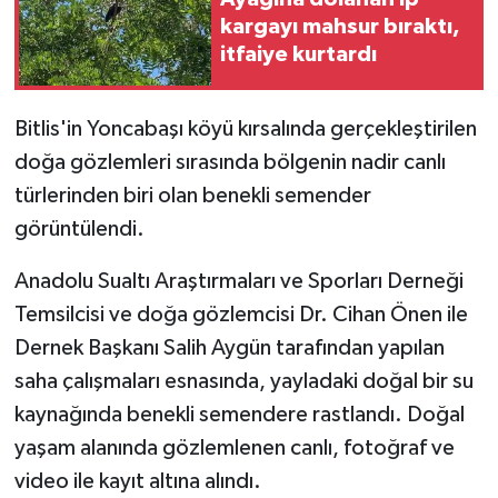
kargayı mahsur bıraktı,
GENEL
itfaiye kurtardı
GÜNDEM
Bitlis'in Yoncabaşı köyü kırsalında gerçekleştirilen
doğa gözlemleri sırasında bölgenin nadir canlı
Güvenlik
türlerinden biri olan benekli semender
HABERDE İNSAN
görüntülendi.
İNSAN
Anadolu Sualtı Araştırmaları ve Sporları Derneği
Temsilcisi ve doğa gözlemcisi Dr. Cihan Önen ile
İş Dünyası
Dernek Başkanı Salih Aygün tarafından yapılan
saha çalışmaları esnasında, yayladaki doğal bir su
Jandarma
kaynağında benekli semendere rastlandı. Doğal
yaşam alanında gözlemlenen canlı, fotoğraf ve
Kadın
video ile kayıt altına alındı.