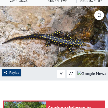
YAYINLANMA
GÜNCELLEME
OKUNMA SÜRESI
ÇEVRE
Dış Haberler
Dünya
EĞİTİM
EKONOMİ
English News
Paylaş
-
+
A
A
Finans
Flaş Haber
Gayrimenkul
Ayağına dolanan ip