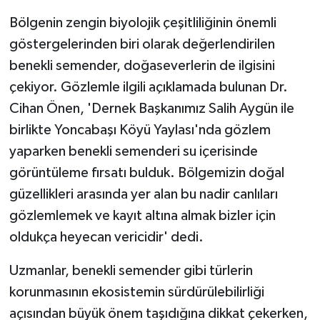
KÜLTÜR SANAT
Bölgenin zengin biyolojik çeşitliliğinin önemli
MAGAZİN
göstergelerinden biri olarak değerlendirilen
benekli semender, doğaseverlerin de ilgisini
Otomobil
çekiyor. Gözlemle ilgili açıklamada bulunan Dr.
Cihan Önen, 'Dernek Başkanımız Salih Aygün ile
POLİTİKA
birlikte Yoncabaşı Köyü Yaylası'nda gözlem
yaparken benekli semenderi su içerisinde
Sağlık
görüntüleme fırsatı bulduk. Bölgemizin doğal
SİYASET
güzellikleri arasında yer alan bu nadir canlıları
gözlemlemek ve kayıt altına almak bizler için
SPOR HABERLERİ
oldukça heyecan vericidir' dedi.
TEKNOLOJİ
Uzmanlar, benekli semender gibi türlerin
korunmasının ekosistemin sürdürülebilirliği
Turizm
açısından büyük önem taşıdığına dikkat çekerken,