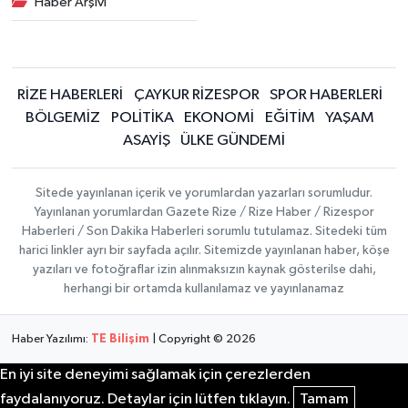
Haber Arşivi
RİZE HABERLERİ
ÇAYKUR RİZESPOR
SPOR HABERLERİ
BÖLGEMİZ
POLİTİKA
EKONOMİ
EĞİTİM
YAŞAM
ASAYİŞ
ÜLKE GÜNDEMİ
Sitede yayınlanan içerik ve yorumlardan yazarları sorumludur.
Yayınlanan yorumlardan Gazete Rize / Rize Haber / Rizespor
Haberleri / Son Dakika Haberleri sorumlu tutulamaz. Sitedeki tüm
harici linkler ayrı bir sayfada açılır. Sitemizde yayınlanan haber, köşe
yazıları ve fotoğraflar izin alınmaksızın kaynak gösterilse dahi,
herhangi bir ortamda kullanılamaz ve yayınlanamaz
Haber Yazılımı:
TE Bilişim
| Copyright © 2026
En iyi site deneyimi sağlamak için çerezlerden
faydalanıyoruz. Detaylar için lütfen tıklayın.
Tamam