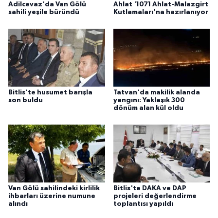
Adilcevaz'da Van Gölü
Ahlat '1071 Ahlat-Malazgirt
sahili yeşile büründü
Kutlamaları'na hazırlanıyor
Bitlis'te husumet barışla
Tatvan'da makilik alanda
son buldu
yangını: Yaklaşık 300
dönüm alan kül oldu
Van Gölü sahilindeki kirlilik
Bitlis'te DAKA ve DAP
ihbarları üzerine numune
projeleri değerlendirme
alındı
toplantısı yapıldı