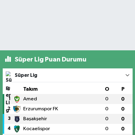
Süper Lig Puan Durumu
Süper Lig
#
Takım
O
P
1
Amed
0
0
2
Erzurumspor FK
0
0
3
Başakşehir
0
0
4
Kocaelispor
0
0