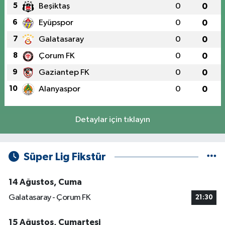
5
Beşiktaş
0
0
6
Eyüpspor
0
0
7
Galatasaray
0
0
8
Çorum FK
0
0
9
Gaziantep FK
0
0
10
Alanyaspor
0
0
Detaylar için tıklayın
Süper Lig Fikstür
14 Ağustos, Cuma
Galatasaray - Çorum FK
21:30
15 Ağustos, Cumartesi