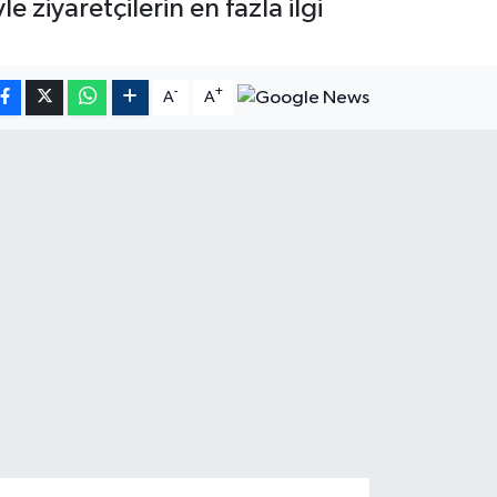
e ziyaretçilerin en fazla ilgi
-
+
A
A