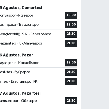
5 Ağustos, Cumartesi
onyaspor - Rizespor
19:00
asımpaşa - Trabzonspor
19:00
ençlerbirliği S.K. - Fenerbahçe
21:30
aziantep FK - Alanyaspor
21:30
6 Ağustos, Pazar
aşakşehir - Kocaelispor
19:00
eşiktaş - Eyüpspor
21:30
med - Erzurumspor FK
21:30
7 Ağustos, Pazartesi
amsunspor - Göztepe
21:30