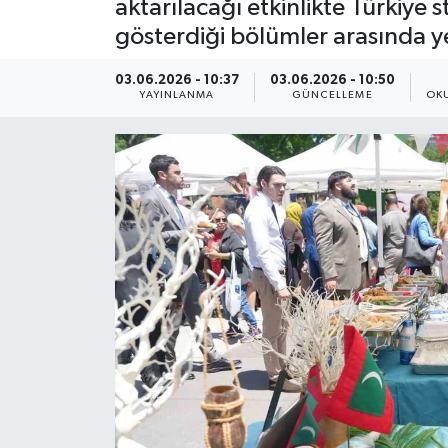
aktarılacağı etkinlikte Türkiye s
gösterdiği bölümler arasında ye
ÇEVRE
03.06.2026 - 10:37
03.06.2026 - 10:50
Dış Haberler
YAYINLANMA
GÜNCELLEME
OK
Dünya
EĞİTİM
EKONOMİ
English News
Finans
Flaş Haber
Gayrimenkul