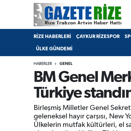
BÖLGEMİZ
Merkez Nöbetçi Eczaneler
RİZE HABERLERİ
ÇAYKUR RİZESPOR
SP
SPOR
Merkez Hava Durumu
ÜLKE GÜNDEMİ
Asayiş
Merkez Trafik Yoğunluk Haritası
HABERLER
GENEL
Rize Jandarma Komutanlığı
Süper Lig Puan Durumu ve Fikstür
BM Genel Merke
Bilim Teknoloji
Tüm Manşetler
Türkiye standı
Bölge
Son Dakika Haberleri
Birleşmiş Milletler Genel Sekre
Advertising news
Haber Arşivi
geleneksel hayır çarşısı, New Yo
Ülkelerin mutfak kültürleri, el s
Canlı Maç