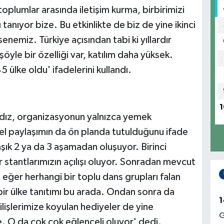
 toplumlar arasında iletişim kurma, birbirimizi
 tanıyor bize. Bu etkinlikte de biz de yine ikinci
enemiz. Türkiye açısından tabi ki yıllardır
öyle bir özelliği var, katılım daha yüksek.
 ülke oldu' ifadelerini kullandı.
1
 Yıldız, organizasyonun yalnızca yemek
rel paylaşımın da ön planda tutulduğunu ifade
laşık 2 ya da 3 aşamadan oluşuyor. Birinci
stantlarımızın açılışı oluyor. Sonradan mevcut
n eğer herhangi bir toplu dans grupları falan
 bir ülke tanıtımı bu arada. Ondan sonra da
1
kilişlerimize koyulan hediyeler de yine
G
e. O da çok çok eğlenceli oluyor' dedi.