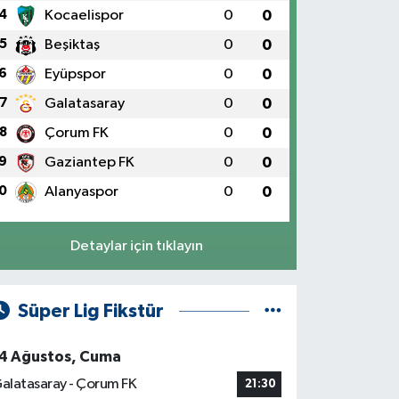
4
Kocaelispor
0
0
5
Beşiktaş
0
0
6
Eyüpspor
0
0
7
Galatasaray
0
0
8
Çorum FK
0
0
9
Gaziantep FK
0
0
0
Alanyaspor
0
0
Detaylar için tıklayın
Süper Lig Fikstür
4 Ağustos, Cuma
alatasaray - Çorum FK
21:30