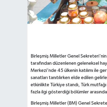
GENEL
GÜNDEM
Güvenlik
HABERDE İNSAN
Birleşmiş Milletler Genel Sekreteri'ni
İNSAN
tarafından düzenlenen geleneksel hay
Merkezi'nde 45 ülkenin katılımı ile gerç
İş Dünyası
sanatları tanıtılırken elde edilen gelirl
Jandarma
etkinlikte Türkiye standı, Türk mutfağı
fazla ilgi gösterdiği bölümler arasında
Kadın
Birleşmiş Milletler (BM) Genel Sekrete