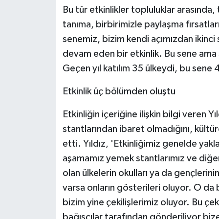
ÜLKE GÜNDEMİ
Bu tür etkinlikler topluluklar arasında,
tanıma, birbirimizle paylaşma fırsatları
YAŞAM
senemiz, bizim kendi açımızdan ikinci s
devam eden bir etkinlik. Bu sene ama ş
YEREL
Geçen yıl katılım 35 ülkeydi, bu sene 45
Yerel Haberler
Etkinlik üç bölümden oluştu
Etkinliğin içeriğine ilişkin bilgi veren
stantlarından ibaret olmadığını, kültü
etti. Yıldız, 'Etkinliğimiz genelde yak
aşamamız yemek stantlarımız ve diğer 
olan ülkelerin okulları ya da gençlerini
varsa onların gösterileri oluyor. O da
bizim yine çekilişlerimiz oluyor. Bu çe
bağışçılar tarafından gönderiliyor biz