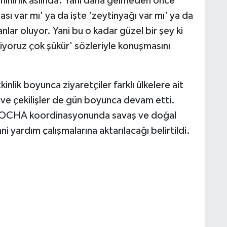
 tanınırlık aslında. Yani daha gelmeden önce
sı var mı' ya da işte 'zeytinyağı var mı' ya da
lar oluyor. Yani bu o kadar güzel bir şey ki
iliyoruz çok şükür' sözleriyle konuşmasını
ik boyunca ziyaretçiler farklı ülkelere ait
r ve çekilişler de gün boyunca devam etti.
, OCHA koordinasyonunda savaş ve doğal
i yardım çalışmalarına aktarılacağı belirtildi.