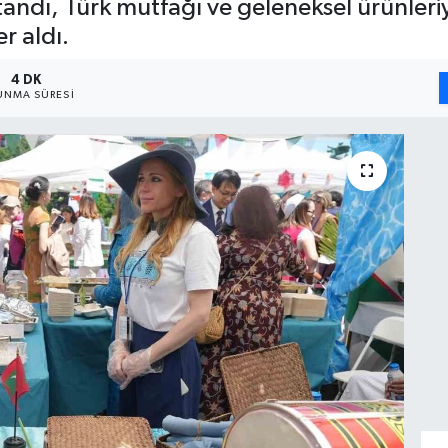
tandı, Türk mutfağı ve geleneksel ürünleriyl
r aldı.
4 DK
UNMA SÜRESI