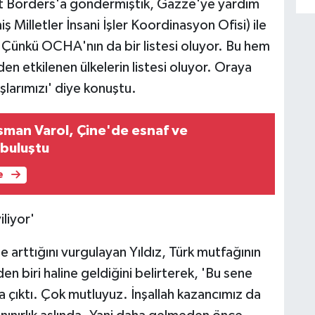
t Borders'a göndermiştik, Gazze'ye yardım
 Milletler İnsani İşler Koordinasyon Ofisi) ile
Çünkü OCHA'nın da bir listesi oluyor. Bu hem
n etkilenen ülkelerin listesi oluyor. Oraya
şlarımızı' diye konuştu.
Osman Varol, Çine'de esnaf ve
 buluştu
e
iliyor'
e arttığını vurgulayan Yıldız, Türk mutfağının
en biri haline geldiğini belirterek, 'Bu sene
na çıktı. Çok mutluyuz. İnşallah kazancımız da