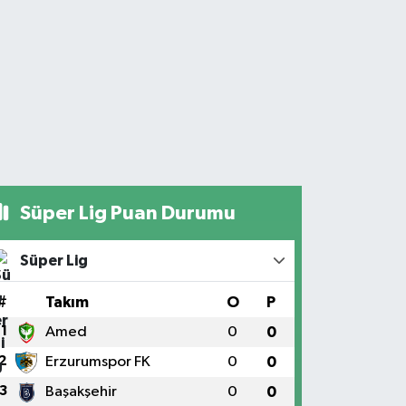
Süper Lig Puan Durumu
Süper Lig
#
Takım
O
P
1
Amed
0
0
2
Erzurumspor FK
0
0
3
Başakşehir
0
0