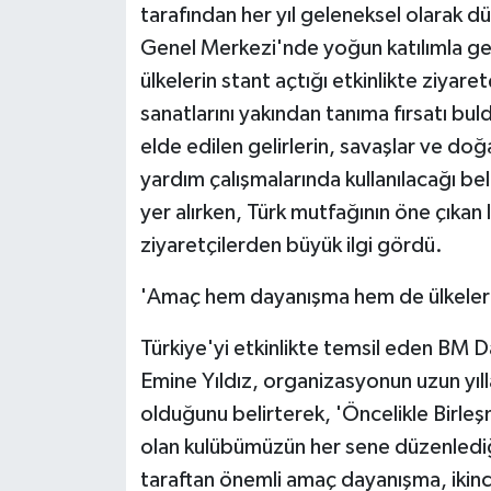
KÜLTÜR SANAT
tarafından her yıl geleneksel olarak dü
Genel Merkezi'nde yoğun katılımla ger
MAGAZİN
ülkelerin stant açtığı etkinlikte ziyaret
sanatlarını yakından tanıma fırsatı bul
Otomobil
elde edilen gelirlerin, savaşlar ve doğ
POLİTİKA
yardım çalışmalarında kullanılacağı beli
yer alırken, Türk mutfağının öne çıkan 
Sağlık
ziyaretçilerden büyük ilgi gördü.
SİYASET
'Amaç hem dayanışma hem de ülkeleri
SPOR HABERLERİ
Türkiye'yi etkinlikte temsil eden BM Da
Emine Yıldız, organizasyonun uzun yıll
TEKNOLOJİ
olduğunu belirterek, 'Öncelikle Birleşm
olan kulübümüzün her sene düzenlediği 
Turizm
taraftan önemli amaç dayanışma, ikinci