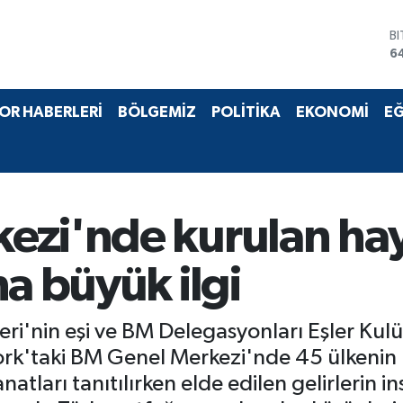
D
4
E
5
S
OR HABERLERİ
BÖLGEMİZ
POLİTİKA
EKONOMİ
EĞ
6
G
6
B
1
B
zi'nde kurulan hayı
6
na büyük ilgi
teri'nin eşi ve BM Delegasyonları Eşler K
rk'taki BM Genel Merkezi'nde 45 ülkenin kat
anatları tanıtılırken elde edilen gelirlerin 