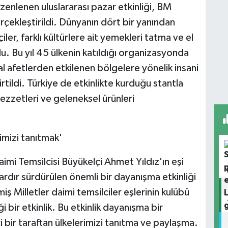
zenlenen uluslararası pazar etkinliği, BM
çekleştirildi. Dünyanın dört bir yanından
çiler, farklı kültürlere ait yemekleri tatma ve el
du. Bu yıl 45 ülkenin katıldığı organizasyonda
al afetlerden etkilenen bölgelere yönelik insani
rtildi. Türkiye de etkinlikte kurduğu stantla
lezzetleri ve geleneksel ürünleri
mizi tanıtmak'
imi Temsilcisi Büyükelçi Ahmet Yıldız'ın eşi
ardır sürdürülen önemli bir dayanışma etkinliği
iş Milletler daimi temsilciler eşlerinin kulübü
bir etkinlik. Bu etkinlik dayanışma bir
 bir taraftan ülkelerimizi tanıtma ve paylaşma.