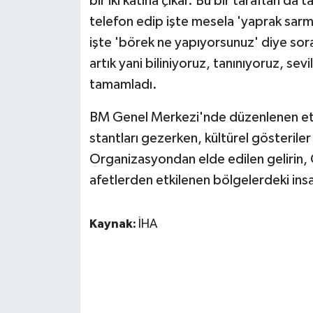
bir iki katına çıkar. Bu bir taraftan da
telefon edip işte mesela 'yaprak sarma
işte 'börek ne yapıyorsunuz' diye soran
artık yani biliniyoruz, tanınıyoruz, sev
tamamladı.
BM Genel Merkezi'nde düzenlenen etkinl
stantları gezerken, kültürel gösterile
Organizasyondan elde edilen gelirin
afetlerden etkilenen bölgelerdeki insan
Kaynak:
İHA