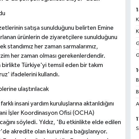
1
du
K
zetlerinin satışa sunulduğunu belirten Emine
K
azırlanan ürünlerin de ziyaretçilere sunulduğunu
G
mek standımız her zaman sarmalarımız,
 bizim her zaman olması gerekenlerdendir.
G
birlikte Türkiye'yi temsil eden bir takım
1
uz' ifadelerini kullandı.
B
lerine ulaştırılacak
B
 farklı insani yardım kuruluşlarına aktarıldığını
A
nsani İşler Koordinasyon Ofisi (OCHA)
1
lacağını söyledi. Yıldız, 'Bu etkinlikte elde edilen
S
er'de akredite olan kurumlara bağışlanıyor.