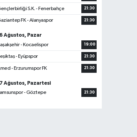
ençlerbirliği S.K. - Fenerbahçe
21:30
aziantep FK - Alanyaspor
21:30
6 Ağustos, Pazar
aşakşehir - Kocaelispor
19:00
eşiktaş - Eyüpspor
21:30
med - Erzurumspor FK
21:30
7 Ağustos, Pazartesi
amsunspor - Göztepe
21:30