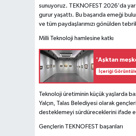
ÜLKE GÜNDEMİ
sunuyoruz. TEKNOFEST 2026'da yarı f
gurur yaşattı. Bu başarıda emeği bulun
YAŞAM
ve tüm paydaşlarımızı gönülden tebri
YEREL
Milli Teknoloji hamlesine katkı
Yerel Haberler
'Aşktan meşke
İçeriği Görüntül
Teknoloji üretiminin küçük yaşlarda b
Yalçın, Talas Belediyesi olarak gençleri
desteklemeyi sürdüreceklerini ifade e
Gençlerin TEKNOFEST başarıları