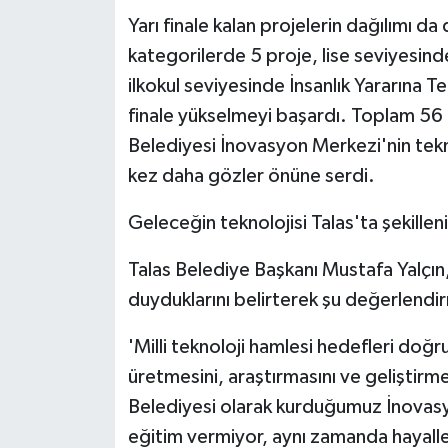
KÜLTÜR SANAT
Yarı finale kalan projelerin dağılımı da
kategorilerde 5 proje, lise seviyesind
MAGAZİN
ilkokul seviyesinde İnsanlık Yararına T
Otomobil
finale yükselmeyi başardı. Toplam 56 pr
Belediyesi İnovasyon Merkezi'nin tekn
POLİTİKA
kez daha gözler önüne serdi.
Sağlık
Geleceğin teknolojisi Talas'ta şekillen
SİYASET
Talas Belediye Başkanı Mustafa Yalçın
duyduklarını belirterek şu değerlend
SPOR HABERLERİ
'Milli teknoloji hamlesi hedefleri doğ
TEKNOLOJİ
üretmesini, araştırmasını ve geliştir
Belediyesi olarak kurduğumuz İnova
Turizm
eğitim vermiyor, aynı zamanda hayalle