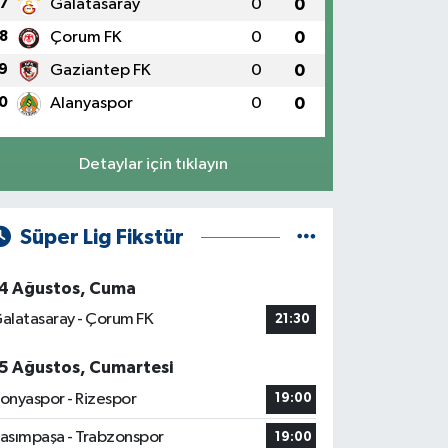
7
Galatasaray
0
0
8
Çorum FK
0
0
9
Gaziantep FK
0
0
0
Alanyaspor
0
0
Detaylar için tıklayın
Süper Lig Fikstür
4 Ağustos, Cuma
alatasaray - Çorum FK
21:30
5 Ağustos, Cumartesi
onyaspor - Rizespor
19:00
asımpaşa - Trabzonspor
19:00