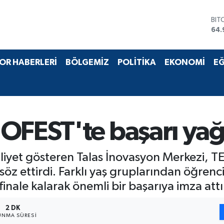
DO
47,
EU
55,
STE
OR HABERLERİ
BÖLGEMİZ
POLİTİKA
EKONOMİ
EĞ
64,
GRA
666
BİS
13.
BIT
NOFEST'te başarı y
64.
aliyet gösteren Talas İnovasyon Merkezi,
söz ettirdi. Farklı yaş gruplarından öğrenc
 finale kalarak önemli bir başarıya imza attı
2 DK
NMA SÜRESI