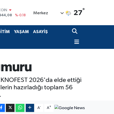
°
LAR
27
Merkez
7436
%0.18
RO
2510
%0.32
RLİN
İTİM
YAŞAM
ASAYİŞ
4811
%0.38
M ALTIN
0.55
%0.03
T100
779
%-14
COIN
ağmuru
944,08
%-0.18
 TEKNOFEST 2026'da elde ettiği
ilerin hazırladığı toplam 56
.
-
+
A
A