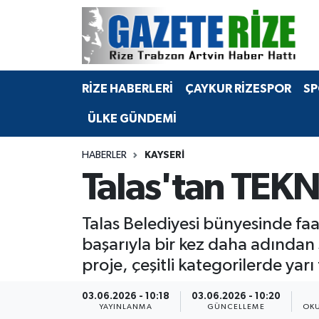
BÖLGEMİZ
Merkez Nöbetçi Eczaneler
RİZE HABERLERİ
ÇAYKUR RİZESPOR
SP
SPOR
Merkez Hava Durumu
ÜLKE GÜNDEMİ
Asayiş
Merkez Trafik Yoğunluk Haritası
HABERLER
KAYSERI
Rize Jandarma Komutanlığı
Süper Lig Puan Durumu ve Fikstür
Talas'tan TEK
Bilim Teknoloji
Tüm Manşetler
Talas Belediyesi bünyesinde fa
Bölge
Son Dakika Haberleri
başarıyla bir kez daha adından 
proje, çeşitli kategorilerde yarı
Advertising news
Haber Arşivi
03.06.2026 - 10:18
03.06.2026 - 10:20
Canlı Maç
YAYINLANMA
GÜNCELLEME
OKU