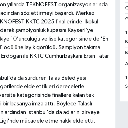
 son yıllarda TEKNOFEST organizasyonlarında
G
da adından söz ettirmeyi başardı. Merkez
G
EKNOFEST KKTC 2025 finallerinde ilkokul
 ederek şampiyonluk kupasını Kayseri'ye
1
kiye 10'unculuğu ve lise kategorisinde de 'En
B
li' ödülüne layık görüldü. Şampiyon takıma
B
 Erdoğan ile KKTC Cumhurbaşkanı Ersin Tatar
A
1
bul'da da sürdüren Talas Belediyesi
gorilerde elde ettikleri derecelerle
S
versite kategorisinde finallere kalan tek
 bir başarıya imza attı. Böylece Talaslı
in ardından İstanbul'da da adlarını zirveye
gi'nde mücadele etme hakkı elde etti.