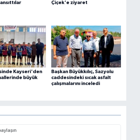
ansıttılar
Çiçek'e ziyaret
sinde Kayseri'den
Başkan Büyükkılıç, Sazyolu
nallerinde büyük
caddesindeki sıcak asfalt
çalışmalarını inceledi