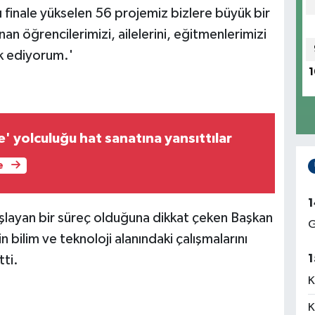
inale yükselen 56 projemiz bizlere büyük bir
an öğrencilerimizi, ailelerini, eğitmenlerimizi
k ediyorum.'
1
' yolculuğu hat sanatına yansıttılar
e
1
aşlayan bir süreç olduğuna dikkat çeken Başkan
G
n bilim ve teknoloji alanındaki çalışmalarını
1
tti.
K
K