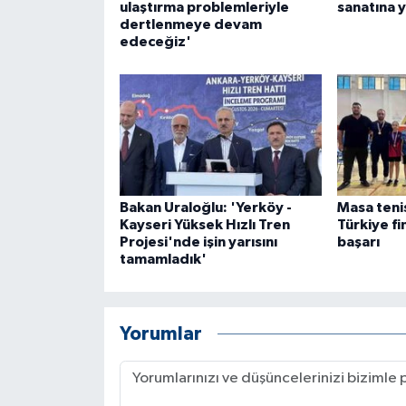
ulaştırma problemleriyle
sanatına y
dertlenmeye devam
edeceğiz'
Bakan Uraloğlu: 'Yerköy -
Masa teni
Kayseri Yüksek Hızlı Tren
Türkiye fi
Projesi'nde işin yarısını
başarı
tamamladık'
Yorumlar