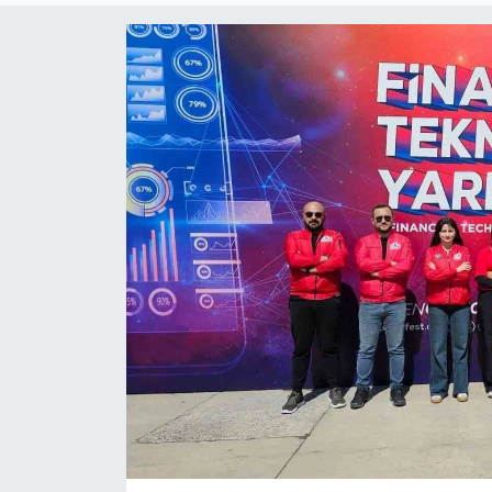
ÇEVRE
Dış Haberler
Dünya
EĞİTİM
EKONOMİ
English News
Finans
Flaş Haber
Gayrimenkul