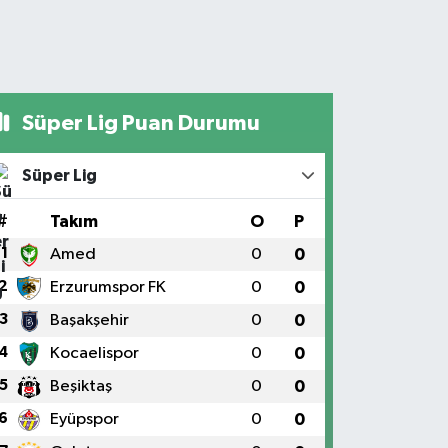
Süper Lig Puan Durumu
Süper Lig
#
Takım
O
P
1
Amed
0
0
2
Erzurumspor FK
0
0
3
Başakşehir
0
0
4
Kocaelispor
0
0
5
Beşiktaş
0
0
6
Eyüpspor
0
0