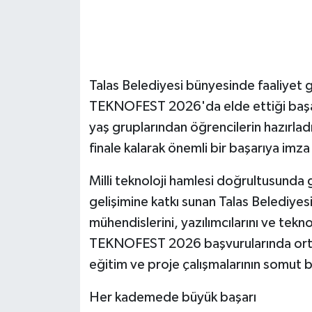
GENEL
GÜNDEM
Talas Belediyesi bünyesinde faaliyet
Güvenlik
TEKNOFEST 2026'da elde ettiği başarıy
yaş gruplarından öğrencilerin hazırlad
HABERDE İNSAN
finale kalarak önemli bir başarıya imza 
İNSAN
Milli teknoloji hamlesi doğrultusunda g
gelişimine katkı sunan Talas Belediye
İş Dünyası
mühendislerini, yazılımcılarını ve tekn
TEKNOFEST 2026 başvurularında orta
Jandarma
eğitim ve proje çalışmalarının somut b
Kadın
Her kademede büyük başarı