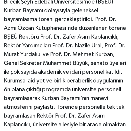
Bilecik Şeyh Edebali Üniversitesi'nde (BŞEÜ)
Kurban Bayramı dolayısıyla geleneksel
GENEL
bayramlaşma töreni gerçekleştirildi. Prof. Dr.
Azmi Özcan Kütüphanesi'nde düzenlenen törene
GÜNDEM
BŞEÜ Rektörü Prof. Dr. Zafer Asım Kaplancıklı,
Güvenlik
Rektör Yardımcıları Prof. Dr. Nazile Ural, Prof. Dr.
Murat Yurdakul ve Prof. Dr. Mehmet Kurban,
HABERDE İNSAN
Genel Sekreter Muhammet Büyük, senato üyeleri
ile çok sayıda akademik ve idari personel katıldı.
İNSAN
Kurumsal aidiyet ve birlik beraberlik duygularının
İş Dünyası
ön plana çıktığı programda üniversite personeli
bayramlaşarak Kurban Bayramı'nın manevi
Jandarma
atmosferini paylaştı. Törende personelle tek tek
bayramlaşan Rektör Prof. Dr. Zafer Asım
Kadın
Kaplancıklı, üniversite ailesiyle bir arada olmaktan