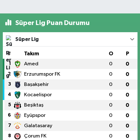
Süper Lig Puan Durumu
Süper Lig
#
Takım
O
P
1
Amed
0
0
2
Erzurumspor FK
0
0
3
Başakşehir
0
0
4
Kocaelispor
0
0
5
Beşiktaş
0
0
6
Eyüpspor
0
0
7
Galatasaray
0
0
8
Çorum FK
0
0