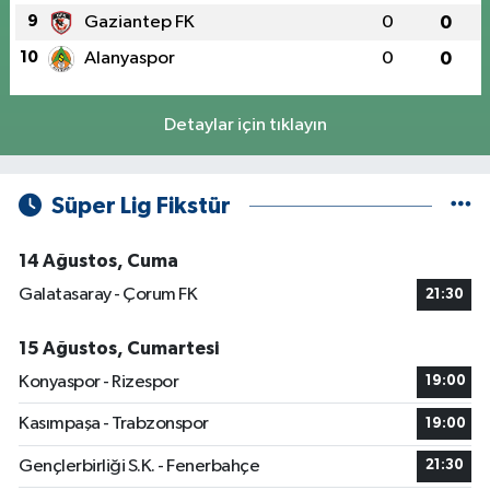
9
Gaziantep FK
0
0
10
Alanyaspor
0
0
Detaylar için tıklayın
Süper Lig Fikstür
14 Ağustos, Cuma
Galatasaray - Çorum FK
21:30
15 Ağustos, Cumartesi
Konyaspor - Rizespor
19:00
Kasımpaşa - Trabzonspor
19:00
Gençlerbirliği S.K. - Fenerbahçe
21:30