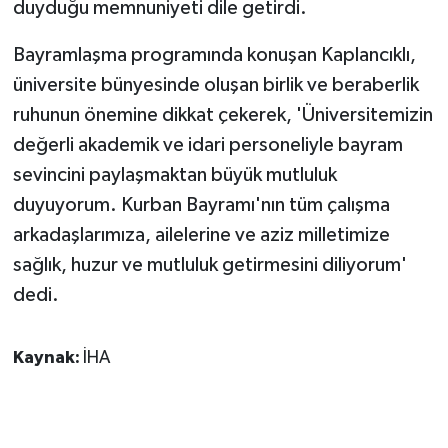
duyduğu memnuniyeti dile getirdi.
KÜLTÜR SANAT
Bayramlaşma programında konuşan Kaplancıklı,
MAGAZİN
üniversite bünyesinde oluşan birlik ve beraberlik
Otomobil
ruhunun önemine dikkat çekerek, 'Üniversitemizin
değerli akademik ve idari personeliyle bayram
POLİTİKA
sevincini paylaşmaktan büyük mutluluk
duyuyorum. Kurban Bayramı'nın tüm çalışma
Sağlık
arkadaşlarımıza, ailelerine ve aziz milletimize
SİYASET
sağlık, huzur ve mutluluk getirmesini diliyorum'
dedi.
SPOR HABERLERİ
Kaynak:
İHA
TEKNOLOJİ
Turizm