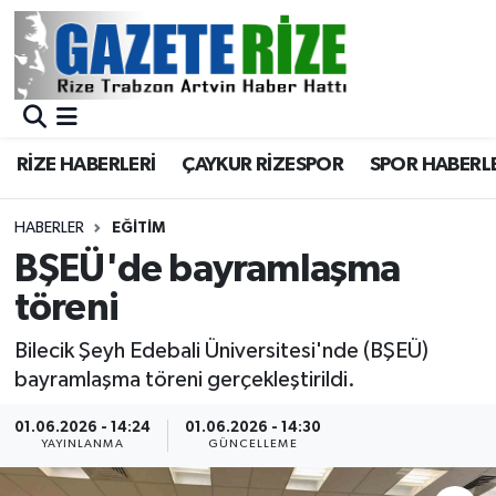
BÖLGEMİZ
Merkez Nöbetçi Eczaneler
SPOR
Merkez Hava Durumu
RİZE HABERLERİ
ÇAYKUR RİZESPOR
SPOR HABERL
Asayiş
Merkez Trafik Yoğunluk Haritası
HABERLER
EĞİTİM
Rize Jandarma Komutanlığı
Süper Lig Puan Durumu ve Fikstür
BŞEÜ'de bayramlaşma
töreni
Bilim Teknoloji
Tüm Manşetler
Bilecik Şeyh Edebali Üniversitesi'nde (BŞEÜ)
Bölge
Son Dakika Haberleri
bayramlaşma töreni gerçekleştirildi.
Advertising news
Haber Arşivi
01.06.2026 - 14:24
01.06.2026 - 14:30
YAYINLANMA
GÜNCELLEME
Canlı Maç