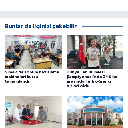
ÜLKE GÜNDEMİ
YAŞAM
Bunlar da ilginizi çekebilir
YEREL
Yerel Haberler
Simav'da tohum hazırlama
Dünya Fen Bilimleri
makineleri kursu
Şampiyonası'nda 24 ülke
tamamlandı
arasında Türk öğrenci
birinci oldu