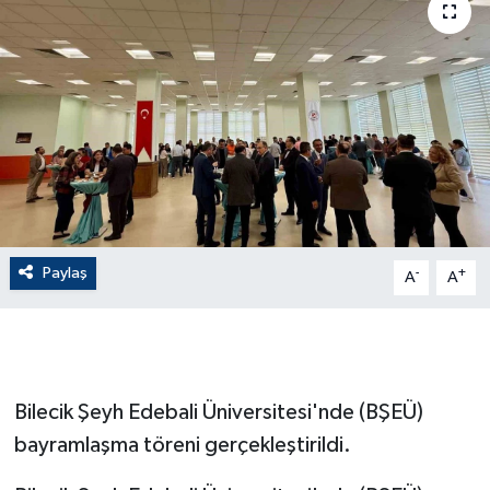
ÇEVRE
Dış Haberler
Dünya
EĞİTİM
EKONOMİ
Paylaş
-
+
A
A
English News
Finans
Bilecik Şeyh Edebali Üniversitesi'nde (BŞEÜ)
Flaş Haber
bayramlaşma töreni gerçekleştirildi.
Gayrimenkul