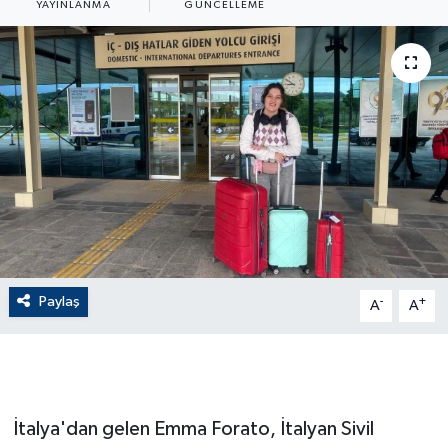
YAYINLANMA
GÜNCELLEME
ÇEVRE
Dış Haberler
Dünya
EĞİTİM
EKONOMİ
English News
Paylaş
-
+
A
A
Finans
Flaş Haber
İtalya'dan gelen Emma Forato, İtalyan Sivil
Gayrimenkul