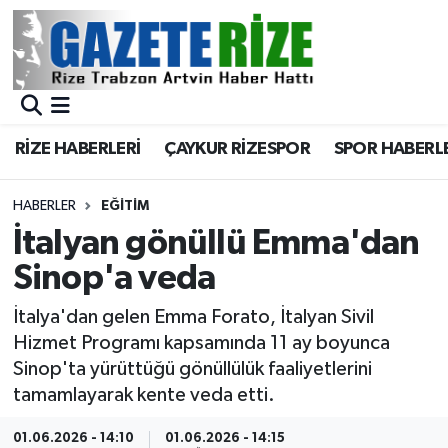
BÖLGEMİZ
Merkez Nöbetçi Eczaneler
SPOR
Merkez Hava Durumu
RİZE HABERLERİ
ÇAYKUR RİZESPOR
SPOR HABERL
Asayiş
Merkez Trafik Yoğunluk Haritası
HABERLER
EĞİTİM
Rize Jandarma Komutanlığı
Süper Lig Puan Durumu ve Fikstür
İtalyan gönüllü Emma'dan
Sinop'a veda
Bilim Teknoloji
Tüm Manşetler
İtalya'dan gelen Emma Forato, İtalyan Sivil
Bölge
Son Dakika Haberleri
Hizmet Programı kapsamında 11 ay boyunca
Sinop'ta yürüttüğü gönüllülük faaliyetlerini
Advertising news
Haber Arşivi
tamamlayarak kente veda etti.
Canlı Maç
01.06.2026 - 14:10
01.06.2026 - 14:15