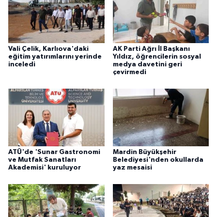
Vali Çelik, Karlıova'daki
AK Parti Ağrı İl Başkanı
eğitim yatırımlarını yerinde
Yıldız, öğrencilerin sosyal
inceledi
medya davetini geri
çevirmedi
ATÜ'de 'Sunar Gastronomi
Mardin Büyükşehir
ve Mutfak Sanatları
Belediyesi'nden okullarda
Akademisi' kuruluyor
yaz mesaisi