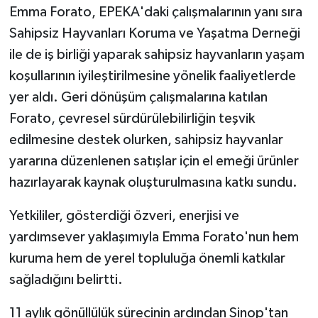
KÜLTÜR SANAT
Emma Forato, EPEKA'daki çalışmalarının yanı sıra
Sahipsiz Hayvanları Koruma ve Yaşatma Derneği
MAGAZİN
ile de iş birliği yaparak sahipsiz hayvanların yaşam
koşullarının iyileştirilmesine yönelik faaliyetlerde
Otomobil
yer aldı. Geri dönüşüm çalışmalarına katılan
POLİTİKA
Forato, çevresel sürdürülebilirliğin teşvik
edilmesine destek olurken, sahipsiz hayvanlar
Sağlık
yararına düzenlenen satışlar için el emeği ürünler
hazırlayarak kaynak oluşturulmasına katkı sundu.
SİYASET
Yetkililer, gösterdiği özveri, enerjisi ve
SPOR HABERLERİ
yardımsever yaklaşımıyla Emma Forato'nun hem
kuruma hem de yerel topluluğa önemli katkılar
TEKNOLOJİ
sağladığını belirtti.
Turizm
11 aylık gönüllülük sürecinin ardından Sinop'tan