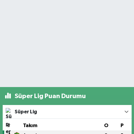
Süper Lig Puan Durumu
Süper Lig
#
Takım
O
P