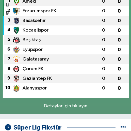
1
Amed
0
0
2
Erzurumspor FK
0
0
3
Başakşehir
0
0
4
Kocaelispor
0
0
5
Beşiktaş
0
0
6
Eyüpspor
0
0
7
Galatasaray
0
0
8
Çorum FK
0
0
9
Gaziantep FK
0
0
10
Alanyaspor
0
0
Detaylar için tıklayın
Süper Lig Fikstür