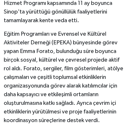
Hizmet Programı kapsamında 11 ay boyunca
Sinop'ta yürüttüğü gönüllülük faaliyetlerini
GENEL
tamamlayarak kente veda etti.
GÜNDEM
Eğitim Programları ve Evrensel ve Kültürel
Aktiviteler Derneği (EPEKA) bünyesinde görev
Güvenlik
yapan Emma Forato, bulunduğu süre boyunca
HABERDE İNSAN
birçok sosyal, kültürel ve çevresel projede aktif
rol aldı. Forato, sergiler, film gösterimleri, atölye
İNSAN
çalışmaları ve çeşitli toplumsal etkinliklerin
organizasyonunda görev alarak katılımcılar için
İş Dünyası
daha kapsayıcı ve etkileşimli ortamların
Jandarma
oluşturulmasına katkı sağladı. Ayrıca çevrim içi
etkinliklerin yürütülmesi ve proje faaliyetlerinin
Kadın
koordinasyon süreçlerine destek verdi.