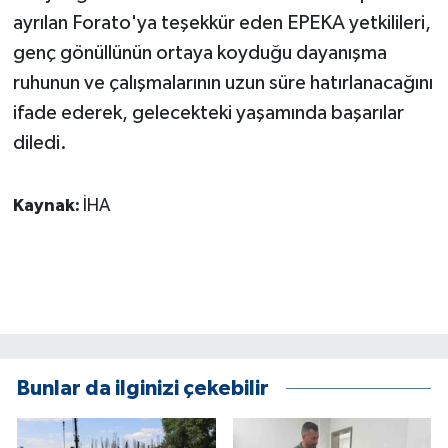
ÜLKE GÜNDEMİ
ayrılan Forato'ya teşekkür eden EPEKA yetkilileri,
genç gönüllünün ortaya koyduğu dayanışma
YAŞAM
ruhunun ve çalışmalarının uzun süre hatırlanacağını
ifade ederek, gelecekteki yaşamında başarılar
YEREL
diledi.
Yerel Haberler
Kaynak:
İHA
Bunlar da ilginizi çekebilir