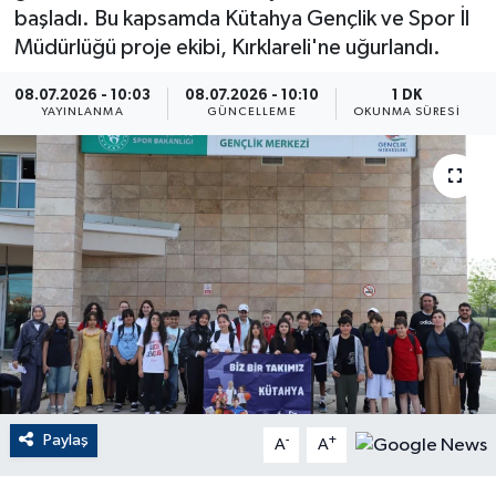
başladı. Bu kapsamda Kütahya Gençlik ve Spor İl
ÇEVRE
Müdürlüğü proje ekibi, Kırklareli'ne uğurlandı.
Dış Haberler
08.07.2026 - 10:03
08.07.2026 - 10:10
1 DK
YAYINLANMA
GÜNCELLEME
OKUNMA SÜRESI
Dünya
EĞİTİM
EKONOMİ
English News
Finans
Flaş Haber
Paylaş
-
+
A
A
Gayrimenkul