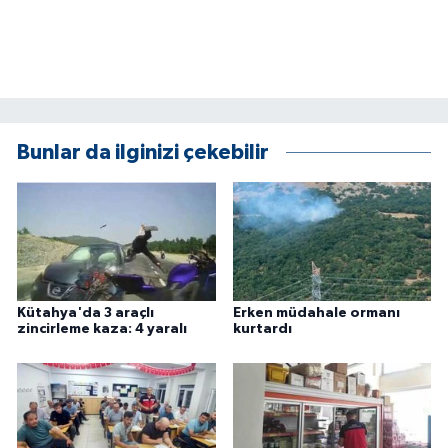
ÜLKE GÜNDEMİ
YAŞAM
YEREL
Bunlar da ilginizi çekebilir
Yerel Haberler
Kütahya'da 3 araçlı
Erken müdahale ormanı
zincirleme kaza: 4 yaralı
kurtardı