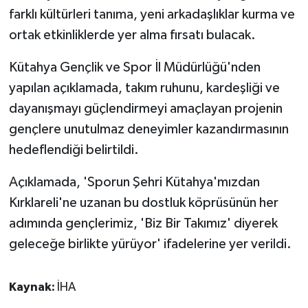
KÜLTÜR SANAT
farklı kültürleri tanıma, yeni arkadaşlıklar kurma ve
ortak etkinliklerde yer alma fırsatı bulacak.
MAGAZİN
Kütahya Gençlik ve Spor İl Müdürlüğü'nden
Otomobil
yapılan açıklamada, takım ruhunu, kardeşliği ve
dayanışmayı güçlendirmeyi amaçlayan projenin
POLİTİKA
gençlere unutulmaz deneyimler kazandırmasının
Sağlık
hedeflendiği belirtildi.
SİYASET
Açıklamada, 'Sporun Şehri Kütahya'mızdan
Kırklareli'ne uzanan bu dostluk köprüsünün her
SPOR HABERLERİ
adımında gençlerimiz, 'Biz Bir Takımız' diyerek
geleceğe birlikte yürüyor' ifadelerine yer verildi.
TEKNOLOJİ
Turizm
Kaynak:
İHA