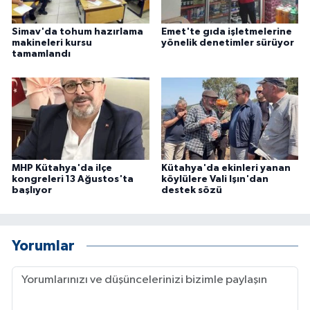
Simav'da tohum hazırlama
Emet'te gıda işletmelerine
makineleri kursu
yönelik denetimler sürüyor
tamamlandı
MHP Kütahya'da ilçe
Kütahya'da ekinleri yanan
kongreleri 13 Ağustos'ta
köylülere Vali Işın'dan
başlıyor
destek sözü
Yorumlar