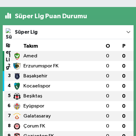
Süper Lig Puan Durumu
Süper Lig
#
Takım
O
P
1
Amed
0
0
2
Erzurumspor FK
0
0
3
Başakşehir
0
0
4
Kocaelispor
0
0
5
Beşiktaş
0
0
6
Eyüpspor
0
0
7
Galatasaray
0
0
8
Çorum FK
0
0
9