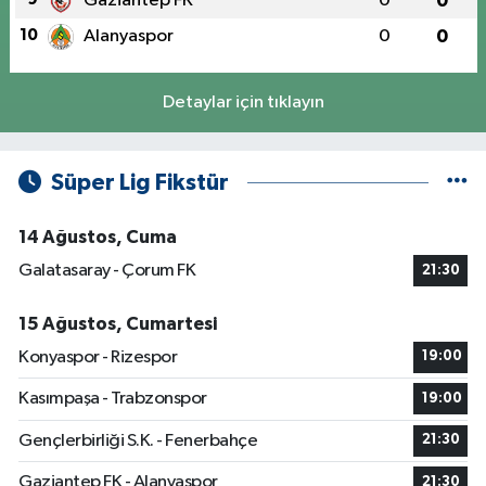
Gaziantep FK
0
0
10
Alanyaspor
0
0
Detaylar için tıklayın
Süper Lig Fikstür
14 Ağustos, Cuma
Galatasaray - Çorum FK
21:30
15 Ağustos, Cumartesi
Konyaspor - Rizespor
19:00
Kasımpaşa - Trabzonspor
19:00
Gençlerbirliği S.K. - Fenerbahçe
21:30
Gaziantep FK - Alanyaspor
21:30