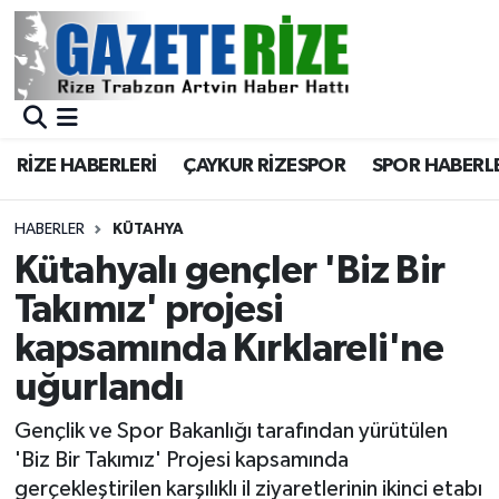
BÖLGEMİZ
Merkez Nöbetçi Eczaneler
SPOR
Merkez Hava Durumu
RİZE HABERLERİ
ÇAYKUR RİZESPOR
SPOR HABERL
Asayiş
Merkez Trafik Yoğunluk Haritası
HABERLER
KÜTAHYA
Rize Jandarma Komutanlığı
Süper Lig Puan Durumu ve Fikstür
Kütahyalı gençler 'Biz Bir
Takımız' projesi
Bilim Teknoloji
Tüm Manşetler
kapsamında Kırklareli'ne
Bölge
Son Dakika Haberleri
uğurlandı
Advertising news
Haber Arşivi
Gençlik ve Spor Bakanlığı tarafından yürütülen
'Biz Bir Takımız' Projesi kapsamında
Canlı Maç
gerçekleştirilen karşılıklı il ziyaretlerinin ikinci etabı