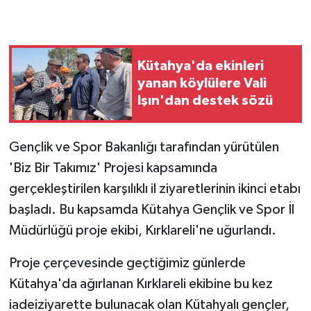
GENEL
Kütahya'da ekinleri
GÜNDEM
yanan köylülere Vali
Işın'dan destek sözü
Güvenlik
HABERDE İNSAN
Gençlik ve Spor Bakanlığı tarafından yürütülen
'Biz Bir Takımız' Projesi kapsamında
İNSAN
gerçekleştirilen karşılıklı il ziyaretlerinin ikinci etabı
başladı. Bu kapsamda Kütahya Gençlik ve Spor İl
İş Dünyası
Müdürlüğü proje ekibi, Kırklareli'ne uğurlandı.
Jandarma
Proje çerçevesinde geçtiğimiz günlerde
Kadın
Kütahya'da ağırlanan Kırklareli ekibine bu kez
iadeiziyarette bulunacak olan Kütahyalı gençler,