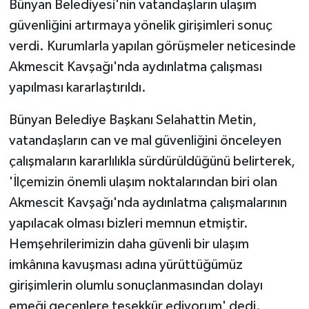
Bünyan Belediyesi'nin vatandaşların ulaşım
güvenliğini artırmaya yönelik girişimleri sonuç
GENEL
verdi. Kurumlarla yapılan görüşmeler neticesinde
Akmescit Kavşağı'nda aydınlatma çalışması
GÜNDEM
yapılması kararlaştırıldı.
Güvenlik
Bünyan Belediye Başkanı Selahattin Metin,
HABERDE İNSAN
vatandaşların can ve mal güvenliğini önceleyen
çalışmaların kararlılıkla sürdürüldüğünü belirterek,
İNSAN
'İlçemizin önemli ulaşım noktalarından biri olan
Akmescit Kavşağı'nda aydınlatma çalışmalarının
İş Dünyası
yapılacak olması bizleri memnun etmiştir.
Hemşehrilerimizin daha güvenli bir ulaşım
Jandarma
imkânına kavuşması adına yürüttüğümüz
Kadın
girişimlerin olumlu sonuçlanmasından dolayı
emeği geçenlere teşekkür ediyorum' dedi.