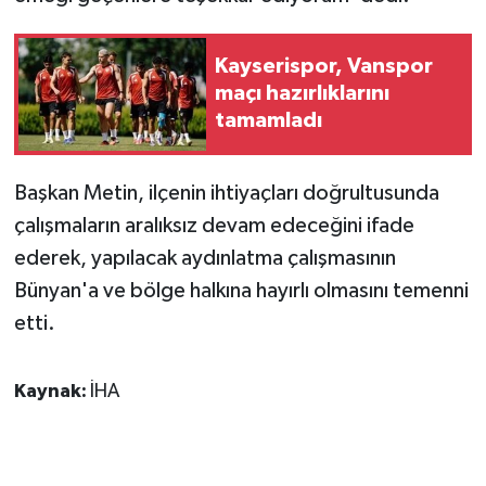
KÜLTÜR SANAT
MAGAZİN
Kayserispor, Vanspor
maçı hazırlıklarını
Otomobil
tamamladı
POLİTİKA
Başkan Metin, ilçenin ihtiyaçları doğrultusunda
çalışmaların aralıksız devam edeceğini ifade
Sağlık
ederek, yapılacak aydınlatma çalışmasının
SİYASET
Bünyan'a ve bölge halkına hayırlı olmasını temenni
etti.
SPOR HABERLERİ
Kaynak:
İHA
TEKNOLOJİ
Turizm