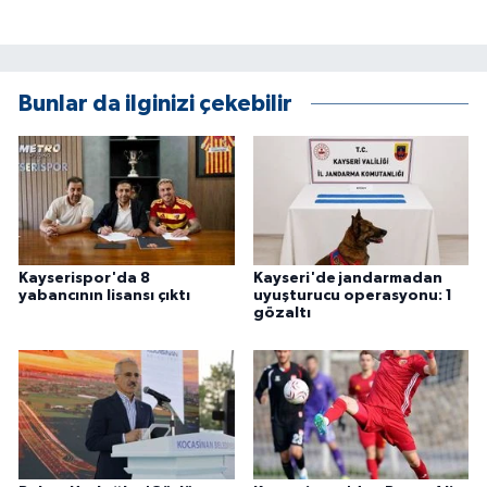
ÜLKE GÜNDEMİ
YAŞAM
Bunlar da ilginizi çekebilir
YEREL
Yerel Haberler
Kayserispor'da 8
Kayseri'de jandarmadan
yabancının lisansı çıktı
uyuşturucu operasyonu: 1
gözaltı