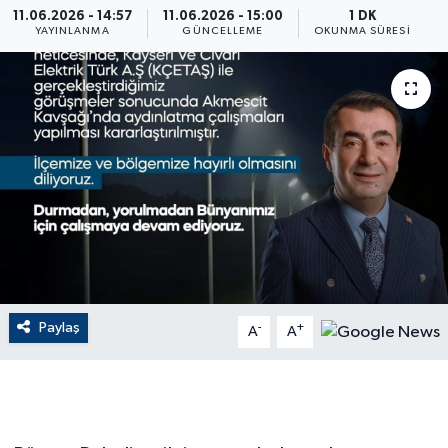
11.06.2026 - 14:57
11.06.2026 - 15:00
1 DK
YAYINLANMA
GÜNCELLEME
OKUNMA SÜRESI
ÇEVRE
Dış Haberler
Dünya
EĞİTİM
EKONOMİ
English News
Paylaş
-
+
A
A
Finans
Flaş Haber
Gayrimenkul