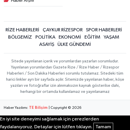
Haber Arşivi
RİZE HABERLERİ
ÇAYKUR RİZESPOR
SPOR HABERLERİ
BÖLGEMİZ
POLİTİKA
EKONOMİ
EĞİTİM
YAŞAM
ASAYİŞ
ÜLKE GÜNDEMİ
Sitede yayınlanan içerik ve yorumlardan yazarları sorumludur.
Yayınlanan yorumlardan Gazete Rize / Rize Haber / Rizespor
Haberleri / Son Dakika Haberleri sorumlu tutulamaz. Sitedeki tüm
harici linkler ayrı bir sayfada açılır. Sitemizde yayınlanan haber, köşe
yazıları ve fotoğraflar izin alınmaksızın kaynak gösterilse dahi,
herhangi bir ortamda kullanılamaz ve yayınlanamaz
Haber Yazılımı:
TE Bilişim
| Copyright © 2026
En iyi site deneyimi sağlamak için çerezlerden
faydalanıyoruz. Detaylar için lütfen tıklayın.
Tamam