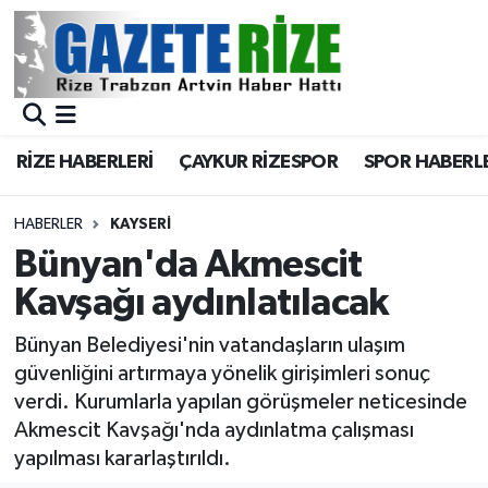
BÖLGEMİZ
Merkez Nöbetçi Eczaneler
SPOR
Merkez Hava Durumu
RİZE HABERLERİ
ÇAYKUR RİZESPOR
SPOR HABERL
Asayiş
Merkez Trafik Yoğunluk Haritası
HABERLER
KAYSERI
Rize Jandarma Komutanlığı
Süper Lig Puan Durumu ve Fikstür
Bünyan'da Akmescit
Kavşağı aydınlatılacak
Bilim Teknoloji
Tüm Manşetler
Bünyan Belediyesi'nin vatandaşların ulaşım
Bölge
Son Dakika Haberleri
güvenliğini artırmaya yönelik girişimleri sonuç
verdi. Kurumlarla yapılan görüşmeler neticesinde
Advertising news
Haber Arşivi
Akmescit Kavşağı'nda aydınlatma çalışması
yapılması kararlaştırıldı.
Canlı Maç