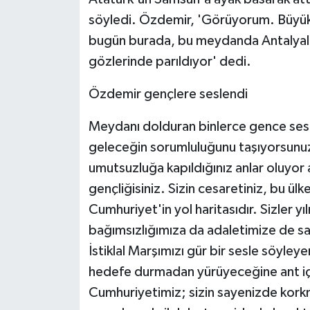
söyledi. Özdemir, 'Görüyorum. Büyük
bugün burada, bu meydanda Antalyalı 
gözlerinde parıldıyor' dedi.
Özdemir gençlere seslendi
Meydanı dolduran binlerce gence ses
geleceğin sorumluluğunu taşıyorsunuz
umutsuzluğa kapıldığınız anlar oluyor
gençliğisiniz. Sizin cesaretiniz, bu ülken
Cumhuriyet'in yol haritasıdır. Sizler
bağımsızlığımıza da adaletimize de sah
İstiklal Marşımızı gür bir sesle söyley
hedefe durmadan yürüyeceğine ant içen
Cumhuriyetimiz; sizin sayenizde kork