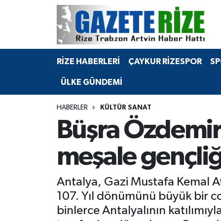
BÖLGEMİZ
Merkez Nöbetçi Eczaneler
RİZE HABERLERİ
ÇAYKUR RİZESPOR
SP
SPOR
Merkez Hava Durumu
ÜLKE GÜNDEMİ
Asayiş
Merkez Trafik Yoğunluk Haritası
HABERLER
KÜLTÜR SANAT
Rize Jandarma Komutanlığı
Süper Lig Puan Durumu ve Fikstür
Büşra Özdemir
Bilim Teknoloji
Tüm Manşetler
meşale gençliğ
Bölge
Son Dakika Haberleri
Antalya, Gazi Mustafa Kemal At
Advertising news
Haber Arşivi
107. Yıl dönümünü büyük bir co
binlerce Antalyalının katılımı
Canlı Maç