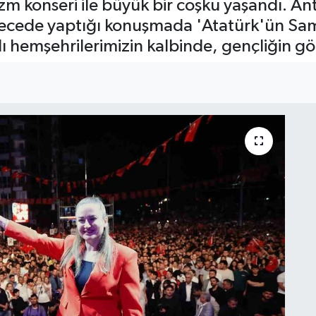
 konseri ile büyük bir coşku yaşandı. Ant
gecede yaptığı konuşmada 'Atatürk'ün Sa
hemşehrilerimizin kalbinde, gençliğin göz