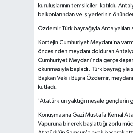
ÜLKE GÜNDEMİ
kuruluşlarının temsilcileri katıldı. Ant
balkonlarından ve iş yerlerinin önünde
YAŞAM
Özdemir Türk bayrağıyla Antalyalıları 
YEREL
Kortejin Cumhuriyet Meydanı'na varma
Yerel Haberler
öncesinden meydanı dolduran Antalyalıla
Cumhuriyet Meydanı'nda gerçekleşen et
okunmasıyla başladı. Türk bayrağıyla 
Başkan Vekili Büşra Özdemir, meydanı 
kutladı.
'Atatürk'ün yaktığı meşale gençlerin g
Konuşmasına Gazi Mustafa Kemal Atat
Vapuruna binerek başlattığı zorlu mü
Atatürk'ün Samsun'a ayak basarak attı