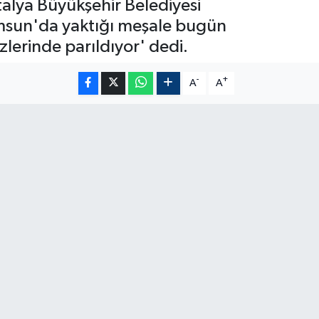
alya Büyükşehir Belediyesi
msun'da yaktığı meşale bugün
lerinde parıldıyor' dedi.
-
+
A
A