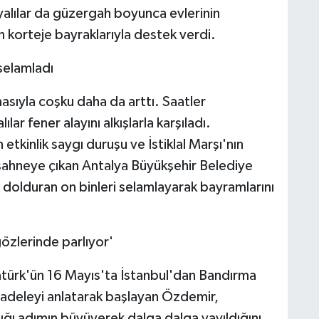
alyalılar da güzergah boyunca evlerinin
n korteje bayraklarıyla destek verdi.
selamladı
sıyla coşku daha da arttı. Saatler
r fener alayını alkışlarla karşıladı.
kinlik saygı duruşu ve İstiklal Marşı'nın
sahneye çıkan Antalya Büyükşehir Belediye
dolduran on binleri selamlayarak bayramlarını
özlerinde parlıyor'
ürk'ün 16 Mayıs'ta İstanbul'dan Bandırma
cadeleyi anlatarak başlayan Özdemir,
ğı adımın büyüyerek dalga dalga yayıldığını