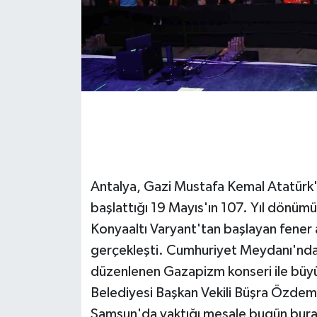
GENEL
GÜNDEM
Güvenlik
HABERDE İNSAN
İNSAN
Antalya, Gazi Mustafa Kemal Atatürk'
başlattığı 19 Mayıs'ın 107. Yıl dönümü
İş Dünyası
Konyaaltı Varyant'tan başlayan fener al
Jandarma
gerçekleşti. Cumhuriyet Meydanı'nda 
düzenlenen Gazapizm konseri ile büyü
Kadın
Belediyesi Başkan Vekili Büşra Özdem
Samsun'da yaktığı meşale bugün bura