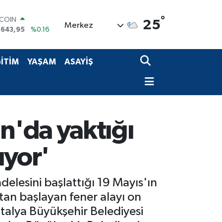
°
TCOIN
25
Merkez
.643,95
%0.16
LAR
,6006
%0.06
RO
İTİM
YAŞAM
ASAYİŞ
,0250
%0.02
ERLİN
,2398
%0.2
AM ALTIN
00.87
%0.12
ST100
n'da yaktığı
.799
%70
ıyor'
lesini başlattığı 19 Mayıs'ın
tan başlayan fener alayı on
talya Büyükşehir Belediyesi