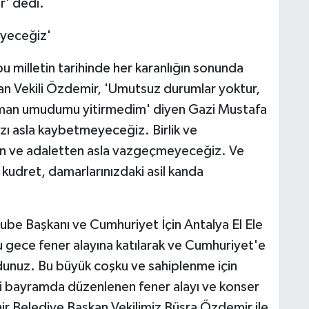
r' dedi.
eyeceğiz'
 milletin tarihinde her karanlığın sonunda
kan Vekili Özdemir, 'Umutsuz durumlar yoktur,
zaman umudumu yitirmedim' diyen Gazi Mustafa
ı asla kaybetmeyeceğiz. Birlik ve
an ve adaletten asla vazgeçmeyeceğiz. Ve
udret, damarlarınızdaki asil kanda
be Başkanı ve Cumhuriyet İçin Antalya El Ele
 gece fener alayına katılarak ve Cumhuriyet'e
ldunuz. Bu büyük coşku ve sahiplenme için
illi bayramda düzenlenen fener alayı ve konser
r Belediye Başkan Vekilimiz Büşra Özdemir ile