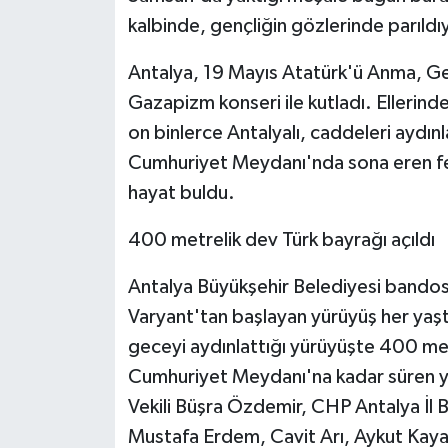
KÜLTÜR SANAT
kalbinde, gençliğin gözlerinde parıldı
MAGAZİN
Antalya, 19 Mayıs Atatürk'ü Anma, Gen
Gazapizm konseri ile kutladı. Ellerinde
Otomobil
on binlerce Antalyalı, caddeleri aydın
POLİTİKA
Cumhuriyet Meydanı'nda sona eren fe
hayat buldu.
Sağlık
400 metrelik dev Türk bayrağı açıldı
SİYASET
Antalya Büyükşehir Belediyesi bandosu
SPOR HABERLERİ
Varyant'tan başlayan yürüyüş her yaşta
geceyi aydınlattığı yürüyüşte 400 met
TEKNOLOJİ
Cumhuriyet Meydanı'na kadar süren y
Vekili Büşra Özdemir, CHP Antalya İl B
Turizm
Mustafa Erdem, Cavit Arı, Aykut Kaya,