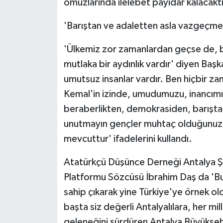
omuzlarında ilelebet payidar kalacaktı
'Barıştan ve adaletten asla vazgeçm
'Ülkemiz zor zamanlardan geçse de, bu
mutlaka bir aydınlık vardır' diyen Baş
umutsuz insanlar vardır. Ben hiçbir 
Kemal'in izinde, umudumuzu, inancımız
beraberlikten, demokrasiden, barışt
unutmayın gençler muhtaç olduğunuz k
mevcuttur' ifadelerini kullandı.
Atatürkçü Düşünce Derneği Antalya Şu
Platformu Sözcüsü İbrahim Daş da 'Bu
sahip çıkarak yine Türkiye'ye örnek o
başta siz değerli Antalyalılara, her m
geleneğini sürdüren Antalya Büyükşehi