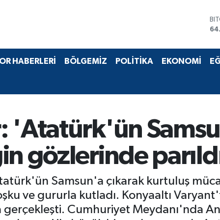
BI
64
DO
47
EU
OR HABERLERİ
BÖLGEMİZ
POLİTİKA
EKONOMİ
EĞ
55
ST
64
GR
65
Bİ
: 'Atatürk'ün Samsu
13
in gözlerinde parıld
atürk'ün Samsun'a çıkarak kurtuluş mücade
şku ve gururla kutladı. Konyaaltı Varyant'
yla gerçekleşti. Cumhuriyet Meydanı'nda An