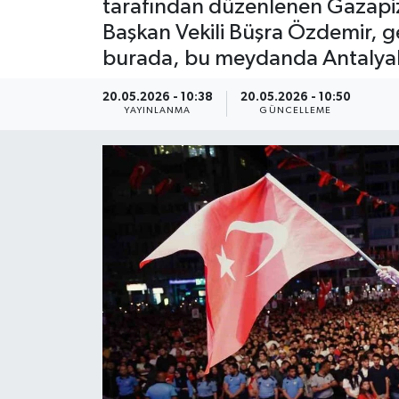
tarafından düzenlenen Gazapizm
Başkan Vekili Büşra Özdemir, 
ÇEVRE
burada, bu meydanda Antalyalı 
Dış Haberler
20.05.2026 - 10:38
20.05.2026 - 10:50
YAYINLANMA
GÜNCELLEME
Dünya
EĞİTİM
EKONOMİ
English News
Finans
Flaş Haber
Gayrimenkul