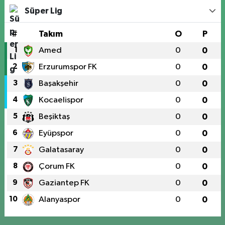
Süper Lig
#
Takım
O
P
1
Amed
0
0
2
Erzurumspor FK
0
0
3
Başakşehir
0
0
4
Kocaelispor
0
0
5
Beşiktaş
0
0
6
Eyüpspor
0
0
7
Galatasaray
0
0
8
Çorum FK
0
0
9
Gaziantep FK
0
0
10
Alanyaspor
0
0