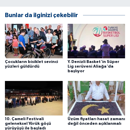
Bunlar da ilginizi çekebilir
Çocukların bisiklet sevinci
Y. Denizli Basket'in Süper
yüzleri güldürdü
Lig serüveni Aliağa'da
başlıyor
10. Çameli Festivali
Üzüm fiyatları hasat zamanı
geleneksel Yörük göçü
değil önceden açıklanmalı
yürüyüşü ile başladı