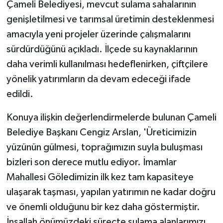
Çameli Belediyesi, mevcut sulama sahalarının
ÜLKE GÜNDEMİ
genişletilmesi ve tarımsal üretimin desteklenmesi
amacıyla yeni projeler üzerinde çalışmalarını
YAŞAM
sürdürdüğünü açıkladı. İlçede su kaynaklarının
YEREL
daha verimli kullanılması hedeflenirken, çiftçilere
yönelik yatırımların da devam edeceği ifade
Yerel Haberler
edildi.
Konuya ilişkin değerlendirmelerde bulunan Çameli
Belediye Başkanı Cengiz Arslan, 'Üreticimizin
yüzünün gülmesi, toprağımızın suyla buluşması
bizleri son derece mutlu ediyor. İmamlar
Mahallesi Göledimizin ilk kez tam kapasiteye
ulaşarak taşması, yapılan yatırımın ne kadar doğru
ve önemli olduğunu bir kez daha göstermiştir.
İnşallah önümüzdeki süreçte sulama alanlarımızı