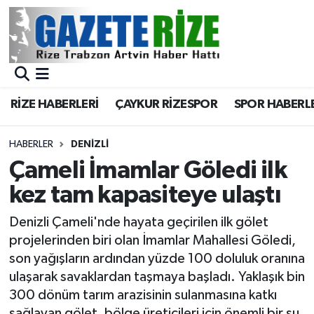
BÖLGEMİZ
Merkez Nöbetçi Eczaneler
SPOR
Merkez Hava Durumu
RİZE HABERLERİ
ÇAYKUR RİZESPOR
SPOR HABERL
Asayiş
Merkez Trafik Yoğunluk Haritası
HABERLER
DENIZLI
Rize Jandarma Komutanlığı
Süper Lig Puan Durumu ve Fikstür
Çameli İmamlar Göledi ilk
kez tam kapasiteye ulaştı
Bilim Teknoloji
Tüm Manşetler
Denizli Çameli'nde hayata geçirilen ilk gölet
Bölge
Son Dakika Haberleri
projelerinden biri olan İmamlar Mahallesi Göledi,
son yağışların ardından yüzde 100 doluluk oranına
Advertising news
Haber Arşivi
ulaşarak savaklardan taşmaya başladı. Yaklaşık bin
300 dönüm tarım arazisinin sulanmasına katkı
Canlı Maç
sağlayan gölet, bölge üreticileri için önemli bir su