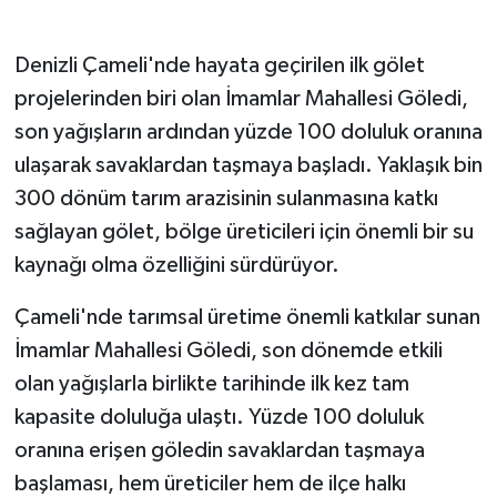
GENEL
Denizli Çameli'nde hayata geçirilen ilk gölet
projelerinden biri olan İmamlar Mahallesi Göledi,
GÜNDEM
son yağışların ardından yüzde 100 doluluk oranına
ulaşarak savaklardan taşmaya başladı. Yaklaşık bin
Güvenlik
300 dönüm tarım arazisinin sulanmasına katkı
HABERDE İNSAN
sağlayan gölet, bölge üreticileri için önemli bir su
kaynağı olma özelliğini sürdürüyor.
İNSAN
Çameli'nde tarımsal üretime önemli katkılar sunan
İş Dünyası
İmamlar Mahallesi Göledi, son dönemde etkili
olan yağışlarla birlikte tarihinde ilk kez tam
Jandarma
kapasite doluluğa ulaştı. Yüzde 100 doluluk
Kadın
oranına erişen göledin savaklardan taşmaya
başlaması, hem üreticiler hem de ilçe halkı