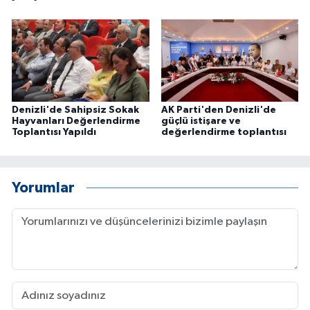
Denizli'de Sahipsiz Sokak
AK Parti'den Denizli'de
Hayvanları Değerlendirme
güçlü istişare ve
Toplantısı Yapıldı
değerlendirme toplantısı
Yorumlar