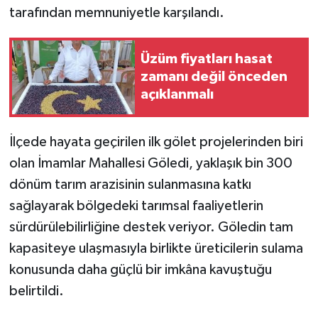
KÜLTÜR SANAT
tarafından memnuniyetle karşılandı.
MAGAZİN
Üzüm fiyatları hasat
zamanı değil önceden
Otomobil
açıklanmalı
POLİTİKA
İlçede hayata geçirilen ilk gölet projelerinden biri
Sağlık
olan İmamlar Mahallesi Göledi, yaklaşık bin 300
dönüm tarım arazisinin sulanmasına katkı
SİYASET
sağlayarak bölgedeki tarımsal faaliyetlerin
SPOR HABERLERİ
sürdürülebilirliğine destek veriyor. Göledin tam
kapasiteye ulaşmasıyla birlikte üreticilerin sulama
TEKNOLOJİ
konusunda daha güçlü bir imkâna kavuştuğu
belirtildi.
Turizm