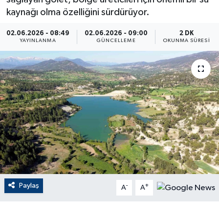
kaynağı olma özelliğini sürdürüyor.
ÇEVRE
02.06.2026 - 08:49
02.06.2026 - 09:00
2 DK
YAYINLANMA
GÜNCELLEME
OKUNMA SÜRESI
Dış Haberler
Dünya
EĞİTİM
EKONOMİ
English News
Finans
Paylaş
-
+
A
A
Flaş Haber
Gayrimenkul