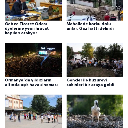
Gebze Ticaret Odası
Mahallede korku dolu
üyelerine yeni ihracat
anlar: Gaz hattı delindi
kapıları aralıyor
Ormanya'da yıldızların
Gençler ile huzurevi
altında açık hava sineması
sakinleri bir araya geldi