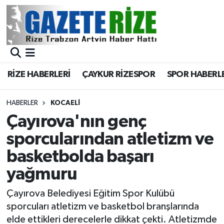
BÖLGEMİZ
Merkez Nöbetçi Eczaneler
SPOR
Merkez Hava Durumu
RİZE HABERLERİ
ÇAYKUR RİZESPOR
SPOR HABERL
Asayiş
Merkez Trafik Yoğunluk Haritası
HABERLER
KOCAELI
Rize Jandarma Komutanlığı
Süper Lig Puan Durumu ve Fikstür
Çayırova'nın genç
sporcularından atletizm ve
Bilim Teknoloji
Tüm Manşetler
basketbolda başarı
Bölge
Son Dakika Haberleri
yağmuru
Advertising news
Haber Arşivi
Çayırova Belediyesi Eğitim Spor Kulübü
sporcuları atletizm ve basketbol branşlarında
Canlı Maç
elde ettikleri derecelerle dikkat çekti. Atletizmde