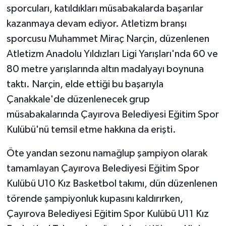
KÜLTÜR SANAT
sporcuları, katıldıkları müsabakalarda başarılar
kazanmaya devam ediyor. Atletizm branşı
MAGAZİN
sporcusu Muhammet Miraç Narçin, düzenlenen
Atletizm Anadolu Yıldızları Ligi Yarışları'nda 60 ve
Otomobil
80 metre yarışlarında altın madalyayı boynuna
POLİTİKA
taktı. Narçin, elde ettiği bu başarıyla
Çanakkale'de düzenlenecek grup
Sağlık
müsabakalarında Çayırova Belediyesi Eğitim Spor
Kulübü'nü temsil etme hakkına da erişti.
SİYASET
Öte yandan sezonu namağlup şampiyon olarak
SPOR HABERLERİ
tamamlayan Çayırova Belediyesi Eğitim Spor
Kulübü U10 Kız Basketbol takımı, dün düzenlenen
TEKNOLOJİ
törende şampiyonluk kupasını kaldırırken,
Turizm
Çayırova Belediyesi Eğitim Spor Kulübü U11 Kız