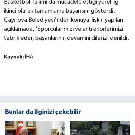
Basketbol Takımı da mücadele ettiği yerel ligi
ÜLKE GÜNDEMİ
ikinci olarak tamamlama başarısını gösterdi.
Çayırova Belediyesi'nden konuya ilişkin yapılan
YAŞAM
açıklamada, 'Sporcularımızı ve antrenörlerimizi
YEREL
tebrik eder, başarılarının devamını dileriz' denildi.
Yerel Haberler
Kaynak:
İHA
Bunlar da ilginizi çekebilir