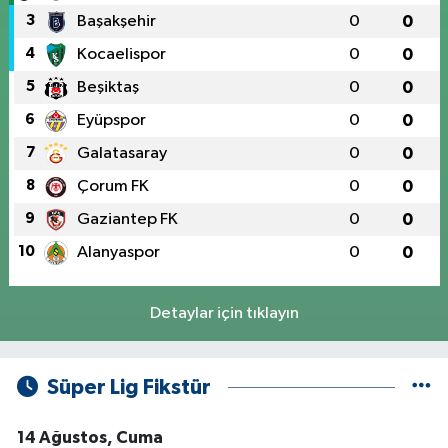
3
Başakşehir
0
0
4
Kocaelispor
0
0
5
Beşiktaş
0
0
6
Eyüpspor
0
0
7
Galatasaray
0
0
8
Çorum FK
0
0
9
Gaziantep FK
0
0
10
Alanyaspor
0
0
Detaylar için tıklayın
Süper Lig Fikstür
14 Ağustos, Cuma