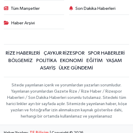
Tüm Manşetler
Son Dakika Haberleri
Haber Arşivi
RİZE HABERLERİ
ÇAYKUR RİZESPOR
SPOR HABERLERİ
BÖLGEMİZ
POLİTİKA
EKONOMİ
EĞİTİM
YAŞAM
ASAYİŞ
ÜLKE GÜNDEMİ
Sitede yayınlanan içerik ve yorumlardan yazarları sorumludur.
Yayınlanan yorumlardan Gazete Rize / Rize Haber / Rizespor
Haberleri / Son Dakika Haberleri sorumlu tutulamaz. Sitedeki tüm
harici linkler ayrı bir sayfada açılır. Sitemizde yayınlanan haber, köşe
yazıları ve fotoğraflar izin alınmaksızın kaynak gösterilse dahi,
herhangi bir ortamda kullanılamaz ve yayınlanamaz
Haber Yazılımı:
TE Bilişim
| Copyright © 2026