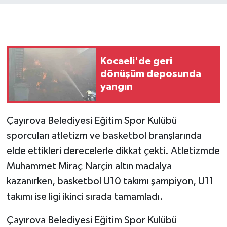
GENEL
GÜNDEM
Kocaeli'de geri
dönüşüm deposunda
Güvenlik
yangın
HABERDE İNSAN
Çayırova Belediyesi Eğitim Spor Kulübü
İNSAN
sporcuları atletizm ve basketbol branşlarında
elde ettikleri derecelerle dikkat çekti. Atletizmde
İş Dünyası
Muhammet Miraç Narçin altın madalya
Jandarma
kazanırken, basketbol U10 takımı şampiyon, U11
takımı ise ligi ikinci sırada tamamladı.
Kadın
Çayırova Belediyesi Eğitim Spor Kulübü