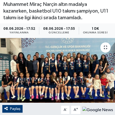
Muhammet Miraç Narçin altın madalya
ÇEVRE
kazanırken, basketbol U10 takımı şampiyon, U11
takımı ise ligi ikinci sırada tamamladı.
Dış Haberler
08.06.2026 - 17:52
08.06.2026 - 17:55
1 DK
YAYINLANMA
GÜNCELLEME
OKUNMA SÜRESI
Dünya
EĞİTİM
EKONOMİ
English News
Finans
Flaş Haber
Paylaş
-
+
A
A
Gayrimenkul