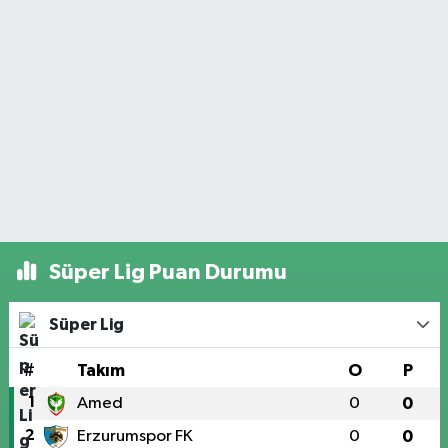
Süper Lig Puan Durumu
Süper Lig
#
Takım
O
P
1
Amed
0
0
2
Erzurumspor FK
0
0