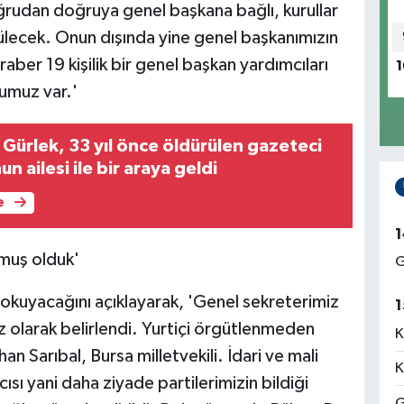
doğrudan doğruya genel başkana bağlı, kurullar
lecek. Onun dışında yine genel başkanımızın
aber 19 kişilik bir genel başkan yardımcıları
1
umuz var.'
Gürlek, 33 yıl önce öldürülen gazeteci
 ailesi ile bir araya geldi
e
1
rmuş olduk'
G
la okuyacağını açıklayarak, 'Genel sekreterimiz
1
iz olarak belirlendi. Yurtiçi örgütlenmeden
K
 Sarıbal, Bursa milletvekili. İdari ve mali
K
sı yani daha ziyade partilerimizin bildiği
G