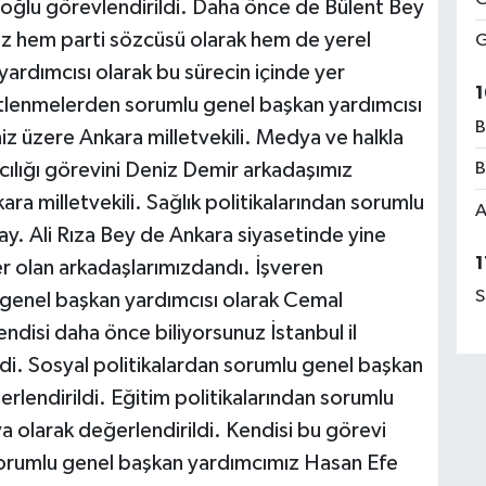
şoğlu görevlendirildi. Daha önce de Bülent Bey
iz hem parti sözcüsü olarak hem de yerel
G
rdımcısı olarak bu sürecin içinde yer
1
ütlenmelerden sorumlu genel başkan yardımcısı
B
iz üzere Ankara milletvekili. Medya ve halkla
ılığı görevini Deniz Demir arkadaşımız
B
ara milletvekili. Sağlık politikalarından sorumlu
A
ay. Ali Rıza Bey de Ankara siyasetinde yine
1
er olan arkadaşlarımızdandı. İşveren
S
 genel başkan yardımcısı olarak Cemal
disi daha önce biliyorsunuz İstanbul il
di. Sosyal politikalardan sorumlu genel başkan
lendirildi. Eğitim politikalarından sorumlu
a olarak değerlendirildi. Kendisi bu görevi
 sorumlu genel başkan yardımcımız Hasan Efe