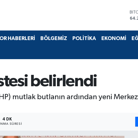
DO
47,
EU
55,
STE
OR HABERLERİ
BÖLGEMİZ
POLİTİKA
EKONOMİ
EĞ
64,
GRA
651
BİS
13.
BIT
tesi belirlendi
64.
CHP) mutlak butlanın ardından yeni Merke
4 DK
NMA SÜRESI