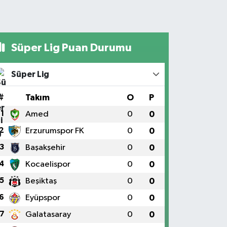
Süper Lig Puan Durumu
Süper Lig
#
Takım
O
P
1
Amed
0
0
2
Erzurumspor FK
0
0
3
Başakşehir
0
0
4
Kocaelispor
0
0
5
Beşiktaş
0
0
6
Eyüpspor
0
0
7
Galatasaray
0
0