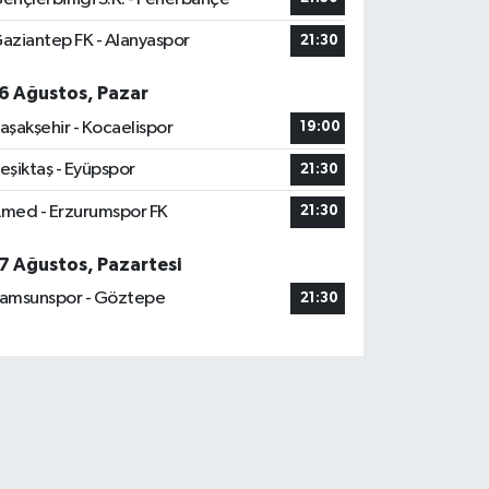
aziantep FK - Alanyaspor
21:30
6 Ağustos, Pazar
aşakşehir - Kocaelispor
19:00
eşiktaş - Eyüpspor
21:30
med - Erzurumspor FK
21:30
7 Ağustos, Pazartesi
amsunspor - Göztepe
21:30