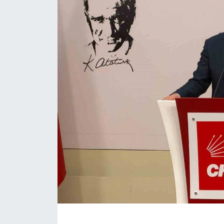
ÇEVRE
Dış Haberler
Dünya
EĞİTİM
EKONOMİ
English News
Finans
Flaş Haber
Gayrimenkul