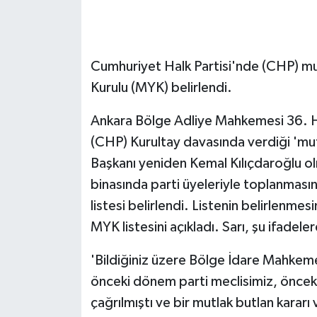
GENEL
Cumhuriyet Halk Partisi'nde (CHP) mu
GÜNDEM
Kurulu (MYK) belirlendi.
Güvenlik
Ankara Bölge Adliye Mahkemesi 36. Hu
HABERDE İNSAN
(CHP) Kurultay davasında verdiği 'mut
Başkanı yeniden Kemal Kılıçdaroğlu o
İNSAN
binasında parti üyeleriyle toplanmas
listesi belirlendi. Listenin belirlenme
İş Dünyası
MYK listesini açıkladı. Sarı, şu ifadele
Jandarma
'Bildiğiniz üzere Bölge İdare Mahkemes
önceki dönem parti meclisimiz, önce
Kadın
çağrılmıştı ve bir mutlak butlan kararı