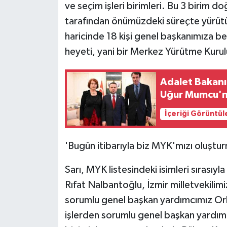
ve seçim işleri birimleri. Bu 3 birim 
ÜLKE GÜNDEMİ
tarafından önümüzdeki süreçte yürütü
YAŞAM
haricinde 18 kişi genel başkanımıza ber
heyeti, yani bir Merkez Yürütme Kurul
YEREL
Adalet Bakanı 
Yerel Haberler
Uğur Mumcu'nun
İçeriği Görüntül
'Bugün itibarıyla biz MYK'mızı oluştu
Sarı, MYK listesindeki isimleri sırasıy
Rıfat Nalbantoğlu, İzmir milletvekilim
sorumlu genel başkan yardımcımız Orhan
işlerden sorumlu genel başkan yardımcı