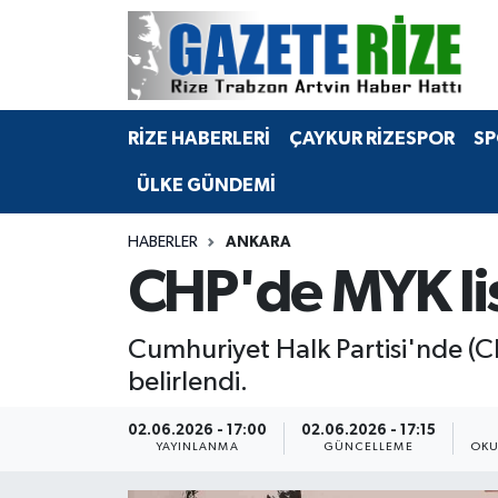
BÖLGEMİZ
Merkez Nöbetçi Eczaneler
RİZE HABERLERİ
ÇAYKUR RİZESPOR
SP
SPOR
Merkez Hava Durumu
ÜLKE GÜNDEMİ
Asayiş
Merkez Trafik Yoğunluk Haritası
HABERLER
ANKARA
Rize Jandarma Komutanlığı
Süper Lig Puan Durumu ve Fikstür
CHP'de MYK lis
Bilim Teknoloji
Tüm Manşetler
Cumhuriyet Halk Partisi'nde (
Bölge
Son Dakika Haberleri
belirlendi.
Advertising news
Haber Arşivi
02.06.2026 - 17:00
02.06.2026 - 17:15
YAYINLANMA
GÜNCELLEME
OKU
Canlı Maç