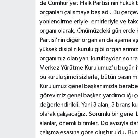
KÜLTÜR SANAT
de Cumhuriyet Halk Partisi'nin hukuk ta
organları çalışmaya başladı. Bu çerçe
MAGAZİN
yönlendirmeleriyle, emirleriyle ve takd
organı olarak. Önümüzdeki günlerde 
Otomobil
Partisi'nin diğer organları da aşama a
yüksek disiplin kurulu gibi organlarım
POLİTİKA
organımız olan yani kurultaydan sonra 
Sağlık
Merkez Yürütme Kurulumuz'u bugün iti
bu kurulu şimdi sizlerle, bütün basın 
SİYASET
Kurulumuz genel başkanımızla beraber
görevimiz genel başkan yardımcılığı ç
SPOR HABERLERİ
değerlendirildi. Yani 3 alan, 3 branş k
TEKNOLOJİ
olarak çalışacağız. Sorumlu bir genel
alanlar, önemli birimler. Dolayısıyla da
Turizm
çalışma esasına göre oluşturuldu. Bunla