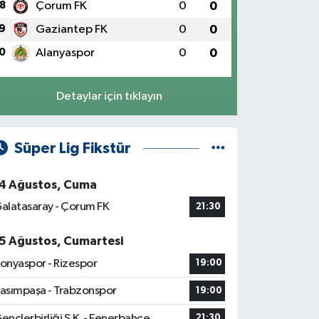
8
Çorum FK
0
0
9
Gaziantep FK
0
0
0
Alanyaspor
0
0
Detaylar için tıklayın
Süper Lig Fikstür
4 Ağustos, Cuma
alatasaray - Çorum FK
21:30
5 Ağustos, Cumartesi
onyaspor - Rizespor
19:00
asımpaşa - Trabzonspor
19:00
ençlerbirliği S.K. - Fenerbahçe
21:30