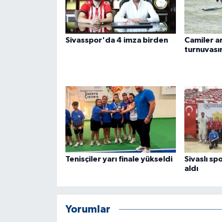
ÜLKE GÜNDEMİ
YAŞAM
Sivasspor'da 4 imza birden
Camiler ar
turnuvasın
YEREL
Yerel Haberler
Tenisçiler yarı finale yükseldi
Sivaslı spo
aldı
Yorumlar