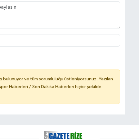
ş bulunuyor ve tüm sorumluluğu üstleniyorsunuz. Yazılan
or Haberleri / Son Dakika Haberleri hiçbir şekilde