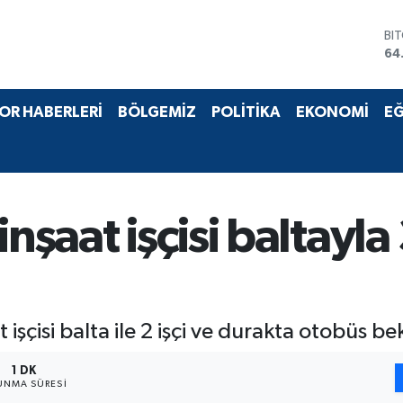
BI
64
DO
47
EU
OR HABERLERİ
BÖLGEMİZ
POLİTİKA
EKONOMİ
EĞ
55
ST
64
GR
65
Bİ
nşaat işçisi baltayla 
13
 işçisi balta ile 2 işçi ve durakta otobüs bek
1 DK
UNMA SÜRESI