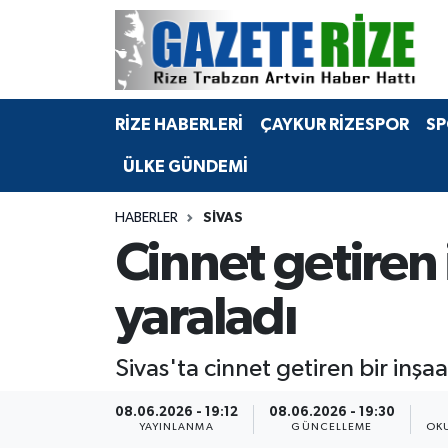
BÖLGEMİZ
Merkez Nöbetçi Eczaneler
RİZE HABERLERİ
ÇAYKUR RİZESPOR
SP
SPOR
Merkez Hava Durumu
ÜLKE GÜNDEMİ
Asayiş
Merkez Trafik Yoğunluk Haritası
HABERLER
SIVAS
Rize Jandarma Komutanlığı
Süper Lig Puan Durumu ve Fikstür
Cinnet getiren i
Bilim Teknoloji
Tüm Manşetler
yaraladı
Bölge
Son Dakika Haberleri
Sivas'ta cinnet getiren bir inşaat
Advertising news
Haber Arşivi
08.06.2026 - 19:12
08.06.2026 - 19:30
YAYINLANMA
GÜNCELLEME
OK
Canlı Maç