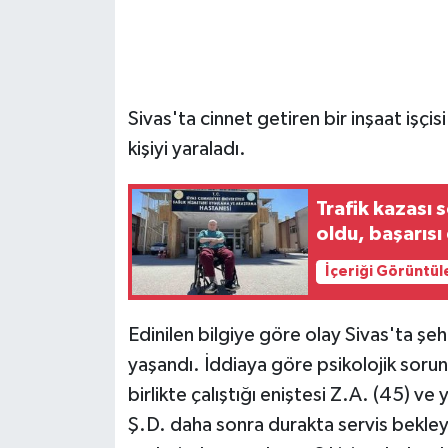
GENEL
GÜNDEM
Sivas'ta cinnet getiren bir inşaat işçis
kişiyi yaraladı.
Güvenlik
HABERDE İNSAN
Trafik kazası
oldu, başarısı
İNSAN
İçeriği Görüntül
İş Dünyası
Edinilen bilgiye göre olay Sivas'ta ş
Jandarma
yaşandı. İddiaya göre psikolojik sorunl
birlikte çalıştığı eniştesi Z.A. (45) ve
Kadın
Ş.D. daha sonra durakta servis bekleye