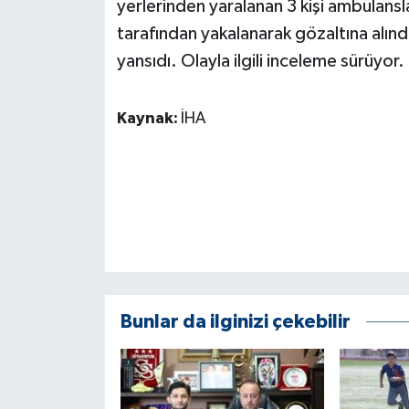
yerlerinden yaralanan 3 kişi ambulansla
KÜLTÜR SANAT
tarafından yakalanarak gözaltına alındı
MAGAZİN
yansıdı. Olayla ilgili inceleme sürüyor.
Otomobil
Kaynak:
İHA
POLİTİKA
Sağlık
SİYASET
SPOR HABERLERİ
Bunlar da ilginizi çekebilir
TEKNOLOJİ
Turizm