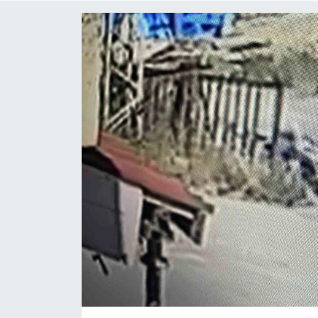
ÇEVRE
Dış Haberler
Dünya
EĞİTİM
EKONOMİ
English News
Finans
Flaş Haber
Gayrimenkul