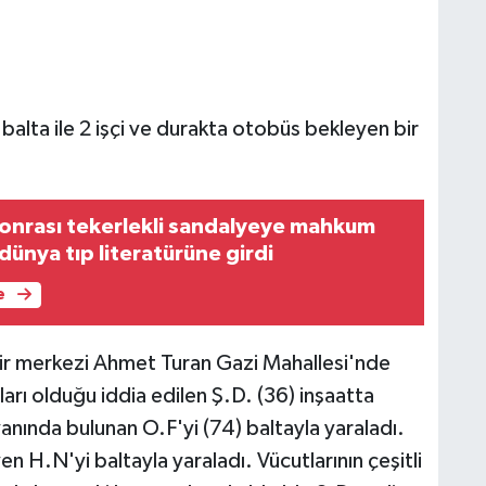
i balta ile 2 işçi ve durakta otobüs bekleyen bir
 sonrası tekerlekli sandalyeye mahkum
 dünya tıp literatürüne girdi
e
ehir merkezi Ahmet Turan Gazi Mahallesi'nde
arı olduğu iddia edilen Ş.D. (36) inşaatta
 yanında bulunan O.F'yi (74) baltayla yaraladı.
n H.N'yi baltayla yaraladı. Vücutlarının çeşitli