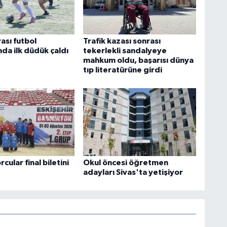
ası futbol
Trafik kazası sonrası
da ilk düdük çaldı
tekerlekli sandalyeye
mahkum oldu, başarısı dünya
tıp literatürüne girdi
rcular final biletini
Okul öncesi öğretmen
adayları Sivas'ta yetişiyor