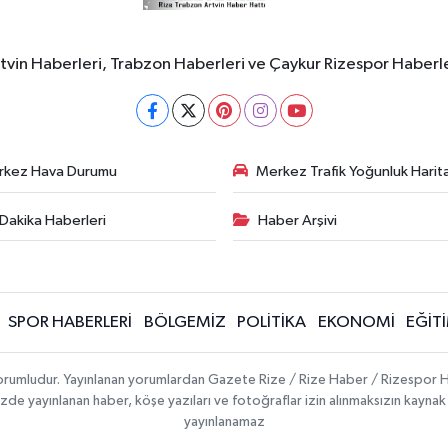
rtvin Haberleri, Trabzon Haberleri ve Çaykur Rizespor Haberl
rkez Hava Durumu
Merkez Trafik Yoğunluk Harita
Dakika Haberleri
Haber Arşivi
SPOR HABERLERİ
BÖLGEMİZ
POLİTİKA
EKONOMİ
EĞİT
 sorumludur. Yayınlanan yorumlardan Gazete Rize / Rize Haber / Rizespor H
temizde yayınlanan haber, köşe yazıları ve fotoğraflar izin alınmaksızın kayn
yayınlanamaz