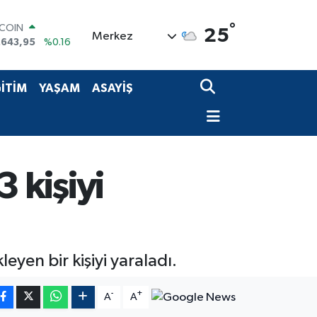
°
TCOIN
25
Merkez
.643,95
%0.16
LAR
,6704
%0
RO
İTİM
YAŞAM
ASAYİŞ
,0406
%-0.08
ERLİN
,2143
%0
AM ALTIN
00.87
%0.12
ST100
3 kişiyi
.799
%70
leyen bir kişiyi yaraladı.
-
+
A
A