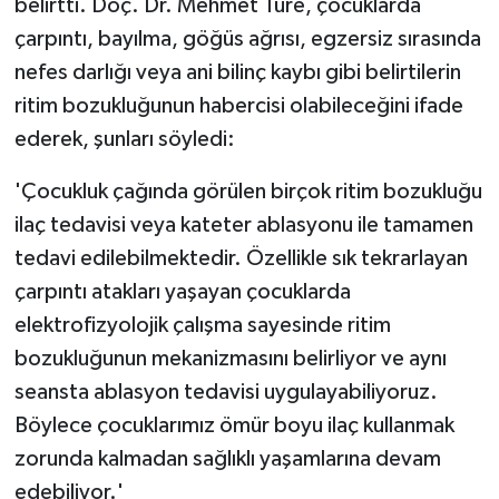
belirtti. Doç. Dr. Mehmet Türe, çocuklarda
ÜLKE GÜNDEMİ
çarpıntı, bayılma, göğüs ağrısı, egzersiz sırasında
nefes darlığı veya ani bilinç kaybı gibi belirtilerin
YAŞAM
ritim bozukluğunun habercisi olabileceğini ifade
YEREL
ederek, şunları söyledi:
'Çocukluk çağında görülen birçok ritim bozukluğu
Yerel Haberler
ilaç tedavisi veya kateter ablasyonu ile tamamen
tedavi edilebilmektedir. Özellikle sık tekrarlayan
çarpıntı atakları yaşayan çocuklarda
elektrofizyolojik çalışma sayesinde ritim
bozukluğunun mekanizmasını belirliyor ve aynı
seansta ablasyon tedavisi uygulayabiliyoruz.
Böylece çocuklarımız ömür boyu ilaç kullanmak
zorunda kalmadan sağlıklı yaşamlarına devam
edebiliyor.'