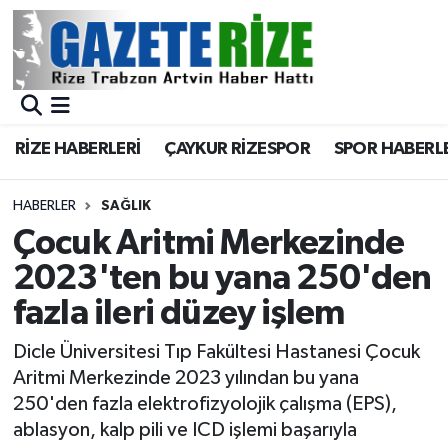
BÖLGEMİZ
Merkez Nöbetçi Eczaneler
SPOR
Merkez Hava Durumu
RİZE HABERLERİ
ÇAYKUR RİZESPOR
SPOR HABERL
Asayiş
Merkez Trafik Yoğunluk Haritası
HABERLER
SAĞLIK
Rize Jandarma Komutanlığı
Süper Lig Puan Durumu ve Fikstür
Çocuk Aritmi Merkezinde
2023'ten bu yana 250'den
Bilim Teknoloji
Tüm Manşetler
fazla ileri düzey işlem
Bölge
Son Dakika Haberleri
Dicle Üniversitesi Tıp Fakültesi Hastanesi Çocuk
Aritmi Merkezinde 2023 yılından bu yana
Advertising news
Haber Arşivi
250'den fazla elektrofizyolojik çalışma (EPS),
ablasyon, kalp pili ve ICD işlemi başarıyla
Canlı Maç