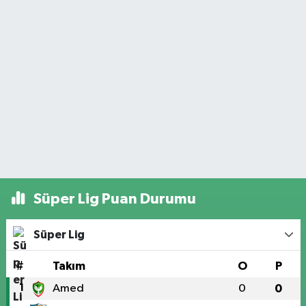
Süper Lig Puan Durumu
Süper Lig
#
Takım
O
P
1
Amed
0
0