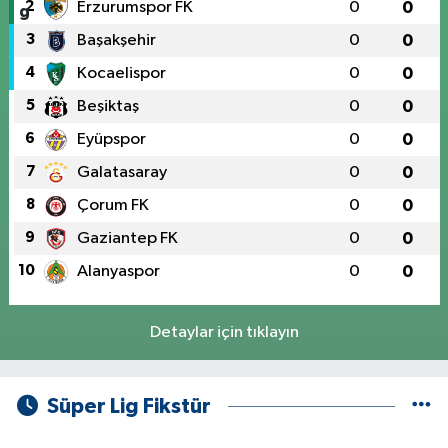
2
Erzurumspor FK
0
0
3
Başakşehir
0
0
4
Kocaelispor
0
0
5
Beşiktaş
0
0
6
Eyüpspor
0
0
7
Galatasaray
0
0
8
Çorum FK
0
0
9
Gaziantep FK
0
0
10
Alanyaspor
0
0
Detaylar için tıklayın
Süper Lig Fikstür