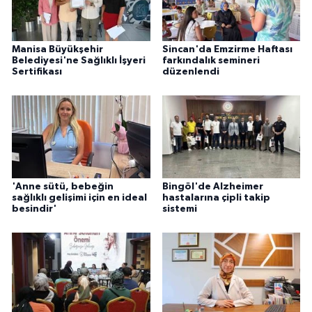
Manisa Büyükşehir
Sincan'da Emzirme Haftası
Belediyesi'ne Sağlıklı İşyeri
farkındalık semineri
Sertifikası
düzenlendi
'Anne sütü, bebeğin
Bingöl'de Alzheimer
sağlıklı gelişimi için en ideal
hastalarına çipli takip
besindir'
sistemi