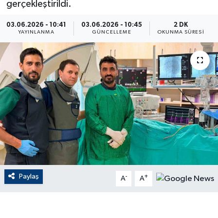
gerçekleştirildi.
ÇEVRE
03.06.2026 - 10:41
03.06.2026 - 10:45
2 DK
YAYINLANMA
GÜNCELLEME
OKUNMA SÜRESI
Dış Haberler
Dünya
EĞİTİM
EKONOMİ
English News
Finans
Paylaş
-
+
A
A
Flaş Haber
Gayrimenkul