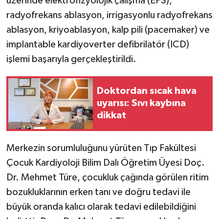
üzerinde elektrofizyolojik çalışma (EPS),
KÜLTÜR SANAT
radyofrekans ablasyon, irrigasyonlu radyofrekans
MAGAZİN
ablasyon, kriyoablasyon, kalp pili (pacemaker) ve
implantable kardiyoverter defibrilatör (ICD)
Otomobil
işlemi başarıyla gerçekleştirildi.
POLİTİKA
Doktordan sıcak hava
uyarısı: Sıvı kaybına
Sağlık
dikkat
SİYASET
Merkezin sorumluluğunu yürüten Tıp Fakültesi
SPOR HABERLERİ
Çocuk Kardiyoloji Bilim Dalı Öğretim Üyesi Doç.
Dr. Mehmet Türe, çocukluk çağında görülen ritim
TEKNOLOJİ
bozukluklarının erken tanı ve doğru tedavi ile
Turizm
büyük oranda kalıcı olarak tedavi edilebildiğini