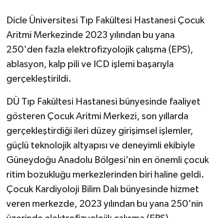
Dicle Üniversitesi Tıp Fakültesi Hastanesi Çocuk
GENEL
Aritmi Merkezinde 2023 yılından bu yana
GÜNDEM
250'den fazla elektrofizyolojik çalışma (EPS),
ablasyon, kalp pili ve ICD işlemi başarıyla
Güvenlik
gerçekleştirildi.
HABERDE İNSAN
DÜ Tıp Fakültesi Hastanesi bünyesinde faaliyet
gösteren Çocuk Aritmi Merkezi, son yıllarda
İNSAN
gerçekleştirdiği ileri düzey girişimsel işlemler,
güçlü teknolojik altyapısı ve deneyimli ekibiyle
İş Dünyası
Güneydoğu Anadolu Bölgesi'nin en önemli çocuk
Jandarma
ritim bozukluğu merkezlerinden biri haline geldi.
Çocuk Kardiyoloji Bilim Dalı bünyesinde hizmet
Kadın
veren merkezde, 2023 yılından bu yana 250'nin