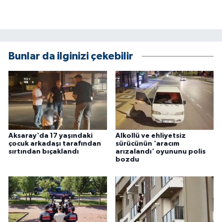
ÜLKE GÜNDEMİ
YAŞAM
Bunlar da ilginizi çekebilir
YEREL
Yerel Haberler
Aksaray'da 17 yaşındaki
Alkollü ve ehliyetsiz
çocuk arkadaşı tarafından
sürücünün 'aracım
sırtından bıçaklandı
arızalandı' oyununu polis
bozdu