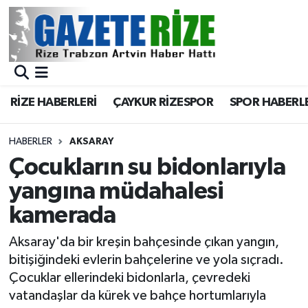
BÖLGEMİZ
Merkez Nöbetçi Eczaneler
SPOR
Merkez Hava Durumu
RİZE HABERLERİ
ÇAYKUR RİZESPOR
SPOR HABERL
Asayiş
Merkez Trafik Yoğunluk Haritası
HABERLER
AKSARAY
Rize Jandarma Komutanlığı
Süper Lig Puan Durumu ve Fikstür
Çocukların su bidonlarıyla
yangına müdahalesi
Bilim Teknoloji
Tüm Manşetler
kamerada
Bölge
Son Dakika Haberleri
Aksaray'da bir kreşin bahçesinde çıkan yangın,
bitişiğindeki evlerin bahçelerine ve yola sıçradı.
Advertising news
Haber Arşivi
Çocuklar ellerindeki bidonlarla, çevredeki
vatandaşlar da kürek ve bahçe hortumlarıyla
Canlı Maç