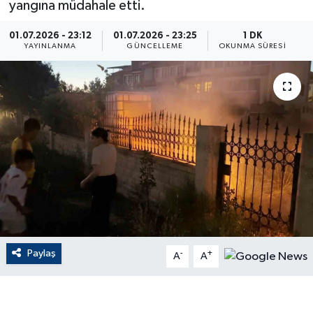
yangına müdahale etti.
ÇEVRE
01.07.2026 - 23:12
01.07.2026 - 23:25
1 DK
YAYINLANMA
GÜNCELLEME
OKUNMA SÜRESI
Dış Haberler
Dünya
EĞİTİM
EKONOMİ
English News
Finans
Paylaş
-
+
A
A
Flaş Haber
Gayrimenkul