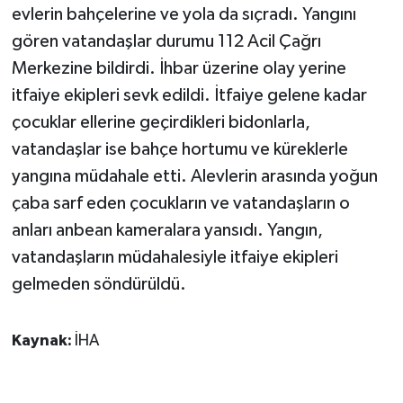
KÜLTÜR SANAT
evlerin bahçelerine ve yola da sıçradı. Yangını
gören vatandaşlar durumu 112 Acil Çağrı
MAGAZİN
Merkezine bildirdi. İhbar üzerine olay yerine
itfaiye ekipleri sevk edildi. İtfaiye gelene kadar
Otomobil
çocuklar ellerine geçirdikleri bidonlarla,
POLİTİKA
vatandaşlar ise bahçe hortumu ve küreklerle
yangına müdahale etti. Alevlerin arasında yoğun
Sağlık
çaba sarf eden çocukların ve vatandaşların o
anları anbean kameralara yansıdı. Yangın,
SİYASET
vatandaşların müdahalesiyle itfaiye ekipleri
SPOR HABERLERİ
gelmeden söndürüldü.
TEKNOLOJİ
Kaynak:
İHA
Turizm