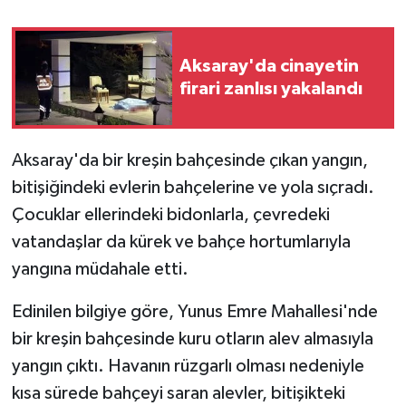
GENEL
Aksaray'da cinayetin
firari zanlısı yakalandı
GÜNDEM
Güvenlik
Aksaray'da bir kreşin bahçesinde çıkan yangın,
HABERDE İNSAN
bitişiğindeki evlerin bahçelerine ve yola sıçradı.
Çocuklar ellerindeki bidonlarla, çevredeki
İNSAN
vatandaşlar da kürek ve bahçe hortumlarıyla
yangına müdahale etti.
İş Dünyası
Edinilen bilgiye göre, Yunus Emre Mahallesi'nde
Jandarma
bir kreşin bahçesinde kuru otların alev almasıyla
yangın çıktı. Havanın rüzgarlı olması nedeniyle
Kadın
kısa sürede bahçeyi saran alevler, bitişikteki