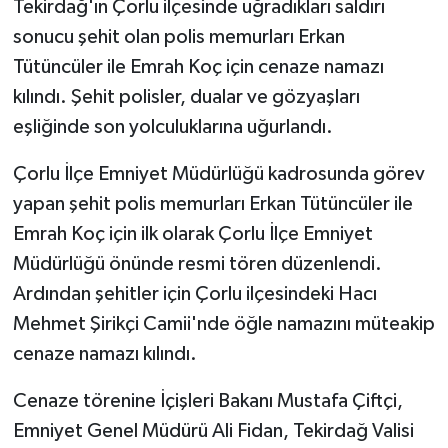
Tekirdağ'ın Çorlu ilçesinde uğradıkları saldırı
sonucu şehit olan polis memurları Erkan
GENEL
Tütüncüler ile Emrah Koç için cenaze namazı
kılındı. Şehit polisler, dualar ve gözyaşları
GÜNDEM
eşliğinde son yolculuklarına uğurlandı.
Güvenlik
Çorlu İlçe Emniyet Müdürlüğü kadrosunda görev
HABERDE İNSAN
yapan şehit polis memurları Erkan Tütüncüler ile
Emrah Koç için ilk olarak Çorlu İlçe Emniyet
İNSAN
Müdürlüğü önünde resmi tören düzenlendi.
Ardından şehitler için Çorlu ilçesindeki Hacı
İş Dünyası
Mehmet Şirikçi Camii'nde öğle namazını müteakip
cenaze namazı kılındı.
Jandarma
Cenaze törenine İçişleri Bakanı Mustafa Çiftçi,
Kadın
Emniyet Genel Müdürü Ali Fidan, Tekirdağ Valisi