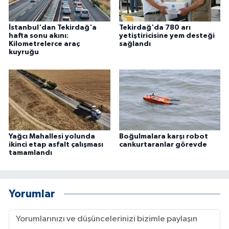
İstanbul'dan Tekirdağ'a
Tekirdağ'da 780 arı
hafta sonu akını:
yetiştiricisine yem desteği
Kilometrelerce araç
sağlandı
kuyruğu
Yağcı Mahallesi yolunda
Boğulmalara karşı robot
ikinci etap asfalt çalışması
cankurtaranlar görevde
tamamlandı
Yorumlar