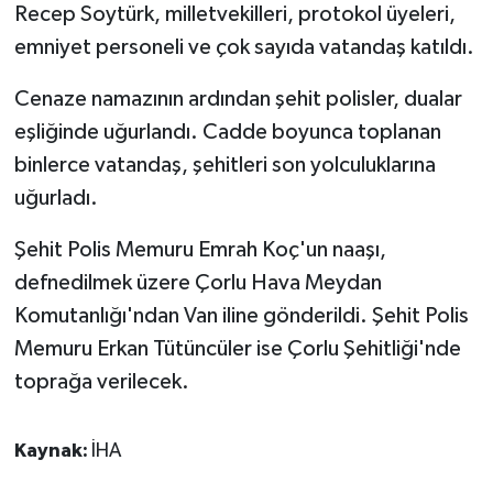
KÜLTÜR SANAT
Recep Soytürk, milletvekilleri, protokol üyeleri,
emniyet personeli ve çok sayıda vatandaş katıldı.
MAGAZİN
Cenaze namazının ardından şehit polisler, dualar
Otomobil
eşliğinde uğurlandı. Cadde boyunca toplanan
binlerce vatandaş, şehitleri son yolculuklarına
POLİTİKA
uğurladı.
Sağlık
Şehit Polis Memuru Emrah Koç'un naaşı,
defnedilmek üzere Çorlu Hava Meydan
SİYASET
Komutanlığı'ndan Van iline gönderildi. Şehit Polis
SPOR HABERLERİ
Memuru Erkan Tütüncüler ise Çorlu Şehitliği'nde
toprağa verilecek.
TEKNOLOJİ
Kaynak:
İHA
Turizm