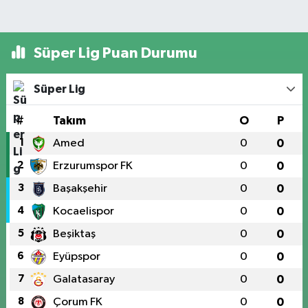
Süper Lig Puan Durumu
Süper Lig
#
Takım
O
P
1
Amed
0
0
2
Erzurumspor FK
0
0
3
Başakşehir
0
0
4
Kocaelispor
0
0
5
Beşiktaş
0
0
6
Eyüpspor
0
0
7
Galatasaray
0
0
8
Çorum FK
0
0