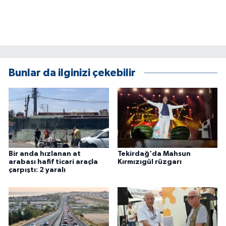
ÜLKE GÜNDEMİ
YAŞAM
YEREL
Bunlar da ilginizi çekebilir
Yerel Haberler
Bir anda hızlanan at
Tekirdağ'da Mahsun
arabası hafif ticari araçla
Kırmızıgül rüzgarı
çarpıştı: 2 yaralı