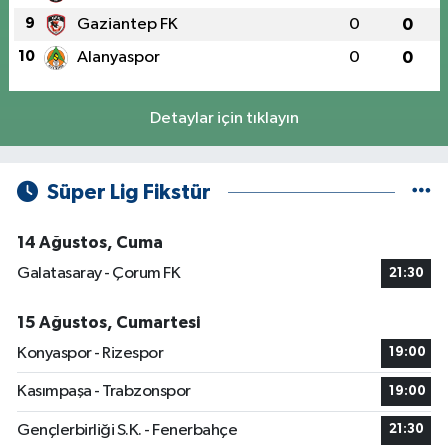
9
Gaziantep FK
0
0
10
Alanyaspor
0
0
Detaylar için tıklayın
Süper Lig Fikstür
14 Ağustos, Cuma
Galatasaray - Çorum FK
21:30
15 Ağustos, Cumartesi
Konyaspor - Rizespor
19:00
Kasımpaşa - Trabzonspor
19:00
Gençlerbirliği S.K. - Fenerbahçe
21:30