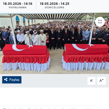
18.05.2026 - 14:16
18.05.2026 - 14:25
YAYINLANMA
GÜNCELLEME
ÇEVRE
Dış Haberler
Dünya
EĞİTİM
EKONOMİ
English News
Paylaş
-
+
A
A
Finans
Flaş Haber
Gayrimenkul