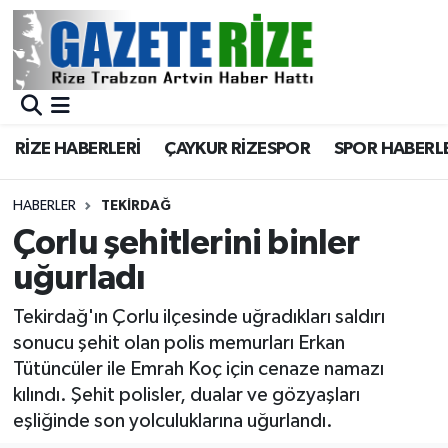
BÖLGEMİZ
Merkez Nöbetçi Eczaneler
SPOR
Merkez Hava Durumu
RİZE HABERLERİ
ÇAYKUR RİZESPOR
SPOR HABERL
Asayiş
Merkez Trafik Yoğunluk Haritası
HABERLER
TEKIRDAĞ
Rize Jandarma Komutanlığı
Süper Lig Puan Durumu ve Fikstür
Çorlu şehitlerini binler
uğurladı
Bilim Teknoloji
Tüm Manşetler
Tekirdağ'ın Çorlu ilçesinde uğradıkları saldırı
Bölge
Son Dakika Haberleri
sonucu şehit olan polis memurları Erkan
Tütüncüler ile Emrah Koç için cenaze namazı
Advertising news
Haber Arşivi
kılındı. Şehit polisler, dualar ve gözyaşları
eşliğinde son yolculuklarına uğurlandı.
Canlı Maç