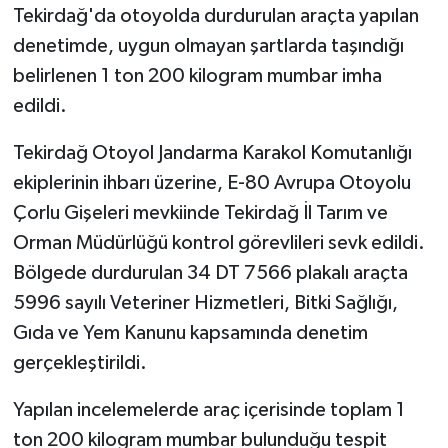
Tekirdağ'da otoyolda durdurulan araçta yapılan
denetimde, uygun olmayan şartlarda taşındığı
GENEL
belirlenen 1 ton 200 kilogram mumbar imha
GÜNDEM
edildi.
Güvenlik
Tekirdağ Otoyol Jandarma Karakol Komutanlığı
ekiplerinin ihbarı üzerine, E-80 Avrupa Otoyolu
HABERDE İNSAN
Çorlu Gişeleri mevkiinde Tekirdağ İl Tarım ve
Orman Müdürlüğü kontrol görevlileri sevk edildi.
İNSAN
Bölgede durdurulan 34 DT 7566 plakalı araçta
5996 sayılı Veteriner Hizmetleri, Bitki Sağlığı,
İş Dünyası
Gıda ve Yem Kanunu kapsamında denetim
Jandarma
gerçekleştirildi.
Kadın
Yapılan incelemelerde araç içerisinde toplam 1
ton 200 kilogram mumbar bulunduğu tespit