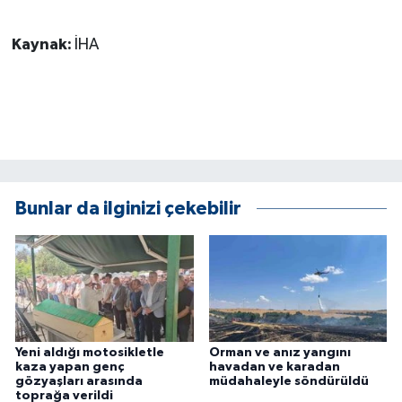
Kaynak:
İHA
Bunlar da ilginizi çekebilir
Yeni aldığı motosikletle
Orman ve anız yangını
kaza yapan genç
havadan ve karadan
gözyaşları arasında
müdahaleyle söndürüldü
toprağa verildi