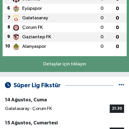
6
Eyüpspor
0
0
7
Galatasaray
0
0
8
Çorum FK
0
0
9
Gaziantep FK
0
0
10
Alanyaspor
0
0
Detaylar için tıklayın
Süper Lig Fikstür
14 Ağustos, Cuma
Galatasaray - Çorum FK
21:30
15 Ağustos, Cumartesi