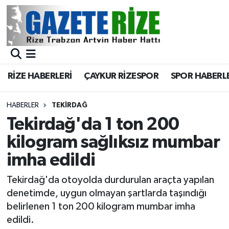
BÖLGEMİZ
Merkez Nöbetçi Eczaneler
SPOR
Merkez Hava Durumu
RİZE HABERLERİ
ÇAYKUR RİZESPOR
SPOR HABERL
Asayiş
Merkez Trafik Yoğunluk Haritası
HABERLER
TEKIRDAĞ
Rize Jandarma Komutanlığı
Süper Lig Puan Durumu ve Fikstür
Tekirdağ'da 1 ton 200
kilogram sağlıksız mumbar
Bilim Teknoloji
Tüm Manşetler
imha edildi
Bölge
Son Dakika Haberleri
Tekirdağ'da otoyolda durdurulan araçta yapılan
denetimde, uygun olmayan şartlarda taşındığı
Advertising news
Haber Arşivi
belirlenen 1 ton 200 kilogram mumbar imha
edildi.
Canlı Maç