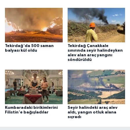
Tekirdağ'da 500 saman
Tekirdağ Çanakkale
balyası kül oldu
sınırında seyir halindeyken
alev alan araç yangını
söndürüldü
Kumbaradaki birikimlerini
Seyir halindeki araç alev
Filistin'e bağışladılar
aldı, yangın otluk alana
sıçradı