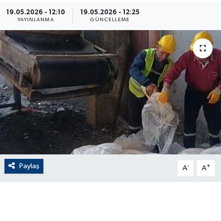
19.05.2026 - 12:10
19.05.2026 - 12:25
ÇEVRE
YAYINLANMA
GÜNCELLEME
Dış Haberler
Dünya
EĞİTİM
EKONOMİ
English News
Paylaş
-
+
Finans
A
A
Flaş Haber
Gayrimenkul