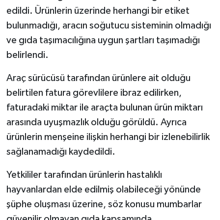
KÜLTÜR SANAT
edildi. Ürünlerin üzerinde herhangi bir etiket
bulunmadığı, aracın soğutucu sisteminin olmadığı
MAGAZİN
ve gıda taşımacılığına uygun şartları taşımadığı
Otomobil
belirlendi.
Araç sürücüsü tarafından ürünlere ait olduğu
POLİTİKA
belirtilen fatura görevlilere ibraz edilirken,
Sağlık
faturadaki miktar ile araçta bulunan ürün miktarı
arasında uyuşmazlık olduğu görüldü. Ayrıca
SİYASET
ürünlerin menşeine ilişkin herhangi bir izlenebilirlik
sağlanamadığı kaydedildi.
SPOR HABERLERİ
Yetkililer tarafından ürünlerin hastalıklı
TEKNOLOJİ
hayvanlardan elde edilmiş olabileceği yönünde
şüphe oluşması üzerine, söz konusu mumbarlar
Turizm
güvenilir olmayan gıda kapsamında