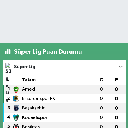
Süper Lig Puan Durumu
Süper Lig
#
Takım
O
P
1
Amed
0
0
2
Erzurumspor FK
0
0
3
Başakşehir
0
0
4
Kocaelispor
0
0
5
Beşiktaş
0
0