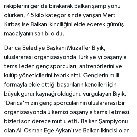
KÜLTÜR SANAT
rakiplerini geride bırakarak Balkan şampiyonu
olurken, 45 kilo kategorisinde yarışan Mert
MAGAZİN
Kırbaş ise Balkan ikinciliğini elde ederek gümüş
madalyanın sahibi oldu.
Otomobil
Darıca Belediye Başkanı Muzaffer Bıyık,
POLİTİKA
uluslararası organizasyonda Türkiye'yi başarıyla
Sağlık
temsil eden genç sporcuları, antrenörlerini ve
kulüp yöneticilerini tebrik etti. Gençlerin milli
SİYASET
formayla elde ettiği başarıların kendileri için
büyük gurur kaynağı olduğunu vurgulayan Bıyık,
SPOR HABERLERİ
'Darıca'mızın genç sporcularının uluslararası bir
TEKNOLOJİ
organizasyonda ülkemizi başarıyla temsil etmesi
bizleri son derece mutlu etti. Balkan Şampiyonu
Turizm
olan Ali Osman Ege Aykan'ı ve Balkan ikincisi olan