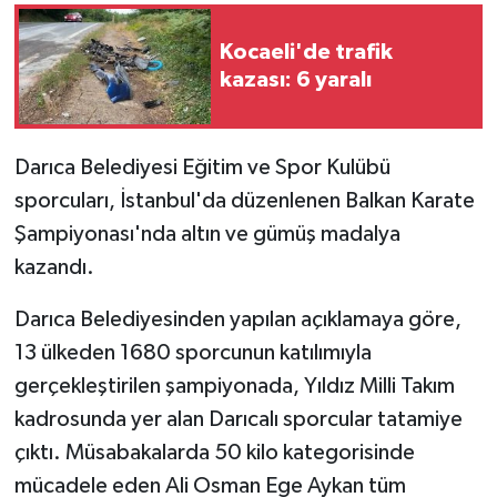
Kocaeli'de trafik
GENEL
kazası: 6 yaralı
GÜNDEM
Güvenlik
Darıca Belediyesi Eğitim ve Spor Kulübü
sporcuları, İstanbul'da düzenlenen Balkan Karate
HABERDE İNSAN
Şampiyonası'nda altın ve gümüş madalya
kazandı.
İNSAN
Darıca Belediyesinden yapılan açıklamaya göre,
İş Dünyası
13 ülkeden 1680 sporcunun katılımıyla
gerçekleştirilen şampiyonada, Yıldız Milli Takım
Jandarma
kadrosunda yer alan Darıcalı sporcular tatamiye
Kadın
çıktı. Müsabakalarda 50 kilo kategorisinde
mücadele eden Ali Osman Ege Aykan tüm