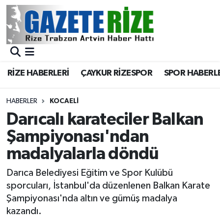
BÖLGEMİZ
Merkez Nöbetçi Eczaneler
SPOR
Merkez Hava Durumu
RİZE HABERLERİ
ÇAYKUR RİZESPOR
SPOR HABERL
Asayiş
Merkez Trafik Yoğunluk Haritası
HABERLER
KOCAELI
Rize Jandarma Komutanlığı
Süper Lig Puan Durumu ve Fikstür
Darıcalı karateciler Balkan
Şampiyonası'ndan
Bilim Teknoloji
Tüm Manşetler
madalyalarla döndü
Bölge
Son Dakika Haberleri
Darıca Belediyesi Eğitim ve Spor Kulübü
sporcuları, İstanbul'da düzenlenen Balkan Karate
Advertising news
Haber Arşivi
Şampiyonası'nda altın ve gümüş madalya
kazandı.
Canlı Maç