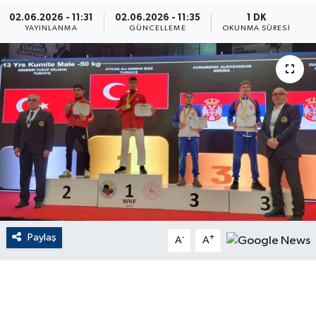
02.06.2026 - 11:31
02.06.2026 - 11:35
1 DK
ÇEVRE
YAYINLANMA
GÜNCELLEME
OKUNMA SÜRESI
Dış Haberler
Dünya
EĞİTİM
EKONOMİ
English News
Paylaş
-
+
Finans
A
A
Flaş Haber
Gayrimenkul