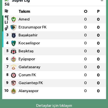
Süper Lig
#
Takım
O
P
1
Amed
0
0
2
Erzurumspor FK
0
0
3
Başakşehir
0
0
4
Kocaelispor
0
0
5
Beşiktaş
0
0
6
Eyüpspor
0
0
7
Galatasaray
0
0
8
Çorum FK
0
0
9
Gaziantep FK
0
0
10
Alanyaspor
0
0
Detaylar için tıklayın