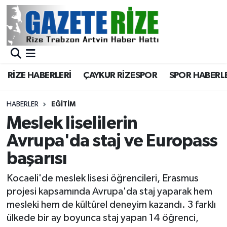
BÖLGEMİZ
Merkez Nöbetçi Eczaneler
SPOR
Merkez Hava Durumu
RİZE HABERLERİ
ÇAYKUR RİZESPOR
SPOR HABERL
Asayiş
Merkez Trafik Yoğunluk Haritası
HABERLER
EĞİTİM
Rize Jandarma Komutanlığı
Süper Lig Puan Durumu ve Fikstür
Meslek liselilerin
Avrupa'da staj ve Europass
Bilim Teknoloji
Tüm Manşetler
başarısı
Bölge
Son Dakika Haberleri
Kocaeli'de meslek lisesi öğrencileri, Erasmus
projesi kapsamında Avrupa'da staj yaparak hem
Advertising news
Haber Arşivi
mesleki hem de kültürel deneyim kazandı. 3 farklı
ülkede bir ay boyunca staj yapan 14 öğrenci,
Canlı Maç