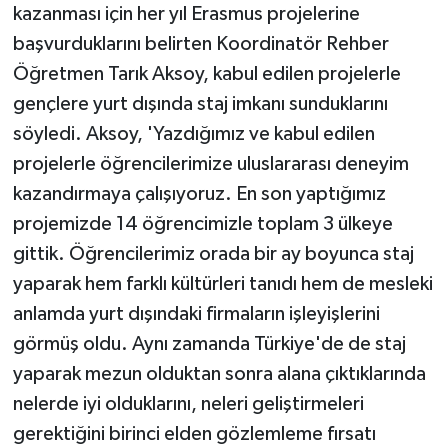
kazanması için her yıl Erasmus projelerine
ÜLKE GÜNDEMİ
başvurduklarını belirten Koordinatör Rehber
YAŞAM
Öğretmen Tarık Aksoy, kabul edilen projelerle
gençlere yurt dışında staj imkanı sunduklarını
YEREL
söyledi. Aksoy, 'Yazdığımız ve kabul edilen
projelerle öğrencilerimize uluslararası deneyim
Yerel Haberler
kazandırmaya çalışıyoruz. En son yaptığımız
projemizde 14 öğrencimizle toplam 3 ülkeye
gittik. Öğrencilerimiz orada bir ay boyunca staj
yaparak hem farklı kültürleri tanıdı hem de mesleki
anlamda yurt dışındaki firmaların işleyişlerini
görmüş oldu. Aynı zamanda Türkiye'de de staj
yaparak mezun olduktan sonra alana çıktıklarında
nelerde iyi olduklarını, neleri geliştirmeleri
gerektiğini birinci elden gözlemleme fırsatı