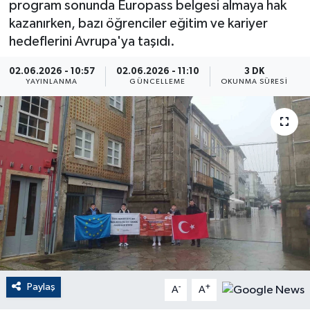
program sonunda Europass belgesi almaya hak
kazanırken, bazı öğrenciler eğitim ve kariyer
ÇEVRE
hedeflerini Avrupa'ya taşıdı.
Dış Haberler
02.06.2026 - 10:57
02.06.2026 - 11:10
3 DK
YAYINLANMA
GÜNCELLEME
OKUNMA SÜRESI
Dünya
EĞİTİM
EKONOMİ
English News
Finans
Flaş Haber
Paylaş
-
+
A
A
Gayrimenkul