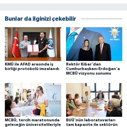
Bunlar da ilginizi çekebilir
KMÜ ile AFAD arasında iş
Rektör Kibar'dan
birliği protokolü imzalandı
Cumhurbaşkanı Erdoğan'a
MCBÜ vizyonu sunumu
MCBÜ, tercih maratonunda
BUÜ'nün laboratuvarları
geleceğin üniversitelileriyle
tam kapasite ile sektörün