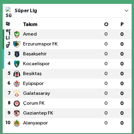
Süper Lig
#
Takım
O
P
1
Amed
0
0
2
Erzurumspor FK
0
0
3
Başakşehir
0
0
4
Kocaelispor
0
0
5
Beşiktaş
0
0
6
Eyüpspor
0
0
7
Galatasaray
0
0
8
Çorum FK
0
0
9
Gaziantep FK
0
0
10
Alanyaspor
0
0