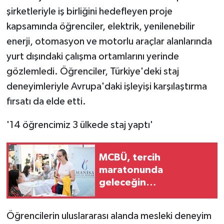
KÜLTÜR SANAT
şirketleriyle iş birliğini hedefleyen proje
kapsamında öğrenciler, elektrik, yenilenebilir
MAGAZİN
enerji, otomasyon ve motorlu araçlar alanlarında
Otomobil
yurt dışındaki çalışma ortamlarını yerinde
gözlemledi. Öğrenciler, Türkiye'deki staj
POLİTİKA
deneyimleriyle Avrupa'daki işleyişi karşılaştırma
fırsatı da elde etti.
Sağlık
'14 öğrencimiz 3 ülkede staj yaptı'
SİYASET
SPOR HABERLERİ
MCBÜ, tercih
maratonunda
TEKNOLOJİ
geleceğin
üniversitelileriyle
buluştu
Turizm
Öğrencilerin uluslararası alanda mesleki deneyim