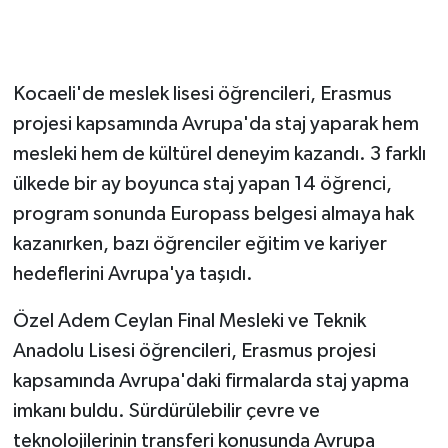
GENEL
Kocaeli'de meslek lisesi öğrencileri, Erasmus
GÜNDEM
projesi kapsamında Avrupa'da staj yaparak hem
Güvenlik
mesleki hem de kültürel deneyim kazandı. 3 farklı
ülkede bir ay boyunca staj yapan 14 öğrenci,
HABERDE İNSAN
program sonunda Europass belgesi almaya hak
kazanırken, bazı öğrenciler eğitim ve kariyer
İNSAN
hedeflerini Avrupa'ya taşıdı.
İş Dünyası
Özel Adem Ceylan Final Mesleki ve Teknik
Anadolu Lisesi öğrencileri, Erasmus projesi
Jandarma
kapsamında Avrupa'daki firmalarda staj yapma
Kadın
imkanı buldu. Sürdürülebilir çevre ve
teknolojilerinin transferi konusunda Avrupa