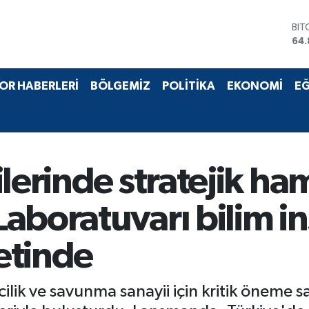
DO
47,
EU
55,
STE
OR HABERLERİ
BÖLGEMİZ
POLİTİKA
EKONOMİ
EĞ
64,
GRA
66
BİS
13.
BIT
lerinde stratejik ha
64.
aboratuvarı bilim in
etinde
zcilik ve savunma sanayii için kritik öneme