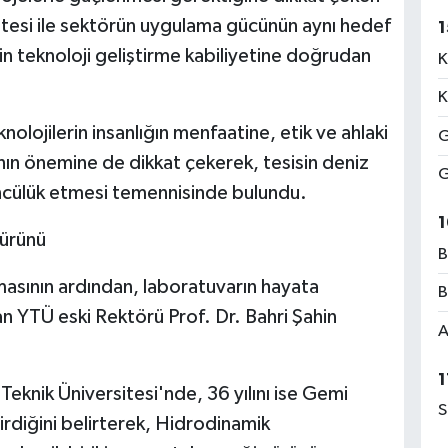
itesi ile sektörün uygulama gücünün aynı hedef
1
n teknoloji geliştirme kabiliyetine doğrudan
K
K
nolojilerin insanlığın menfaatine, etik ve ahlaki
G
nın önemine de dikkat çekerek, tesisin deniz
G
 öncülük etmesi temennisinde bulundu.
1
 ürünü
B
asının ardından, laboratuvarın hayata
B
n YTÜ eski Rektörü Prof. Dr. Bahri Şahin
A
1
z Teknik Üniversitesi'nde, 36 yılını ise Gemi
S
irdiğini belirterek, Hidrodinamik