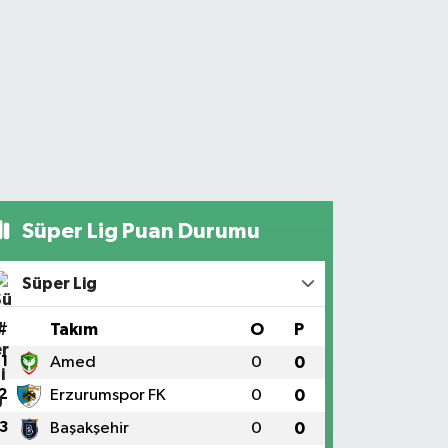
Süper Lig Puan Durumu
Süper Lig
#
Takım
O
P
1
Amed
0
0
2
Erzurumspor FK
0
0
3
Başakşehir
0
0