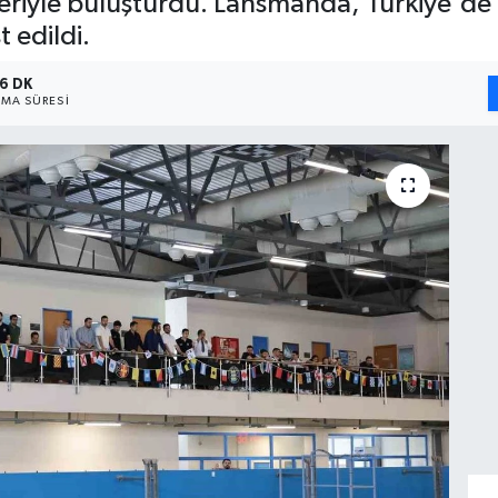
leriyle buluşturdu. Lansmanda, Türkiye'de i
 edildi.
6 DK
MA SÜRESI