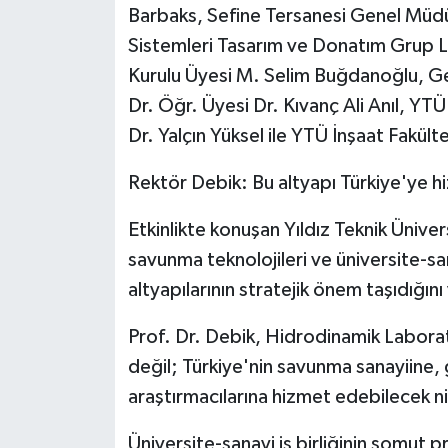
Barbaks, Sefine Tersanesi Genel Mü
ÜLKE GÜNDEMİ
Sistemleri Tasarım ve Donatım Grup L
YAŞAM
Kurulu Üyesi M. Selim Buğdanoğlu, Ge
Dr. Öğr. Üyesi Dr. Kıvanç Ali Anıl, YT
YEREL
Dr. Yalçın Yüksel ile YTÜ İnşaat Fakülte
Yerel Haberler
Rektör Debik: Bu altyapı Türkiye'ye 
Etkinlikte konuşan Yıldız Teknik Üniver
savunma teknolojileri ve üniversite-san
altyapılarının stratejik önem taşıdığını
Prof. Dr. Debik, Hidrodinamik Laboratu
değil; Türkiye'nin savunma sanayiine,
araştırmacılarına hizmet edebilecek nit
Üniversite-sanayi iş birliğinin somut 