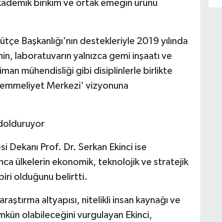
akademik birikim ve ortak emeğin ürünü
ütçe Başkanlığı'nın destekleriyle 2019 yılında
in, laboratuvarın yalnızca gemi inşaatı ve
liman mühendisliği gibi disiplinlerle birlikte
ükemmeliyet Merkezi' vizyonuna
 dolduruyor
i Dekanı Prof. Dr. Serkan Ekinci ise
ca ülkelerin ekonomik, teknolojik ve stratejik
ri olduğunu belirtti.
raştırma altyapısı, nitelikli insan kaynağı ve
ümkün olabileceğini vurgulayan Ekinci,