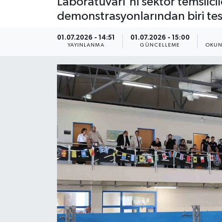
Laboratuvarı'nı sektör temsilci
demonstrasyonlarından biri test
ÇEVRE
01.07.2026 - 14:51
01.07.2026 - 15:00
Dış Haberler
YAYINLANMA
GÜNCELLEME
OKUN
Dünya
EĞİTİM
EKONOMİ
English News
Finans
Flaş Haber
Gayrimenkul