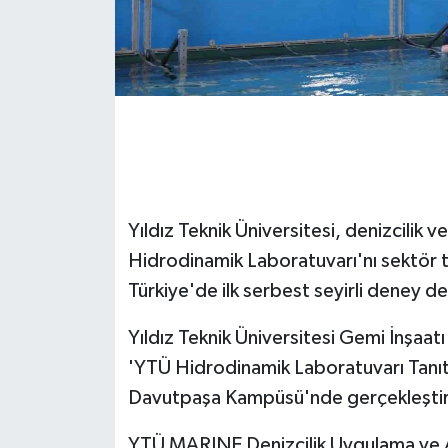
GENEL
GÜNDEM
Güvenlik
HABERDE İNSAN
Yıldız Teknik Üniversitesi, denizcilik 
İNSAN
Hidrodinamik Laboratuvarı'nı sektör t
Türkiye'de ilk serbest seyirli deney d
İş Dünyası
Yıldız Teknik Üniversitesi Gemi İnşaat
Jandarma
'YTÜ Hidrodinamik Laboratuvarı Tanı
Davutpaşa Kampüsü'nde gerçekleştiri
Kadın
YTÜ MARINE Denizcilik Uygulama ve A