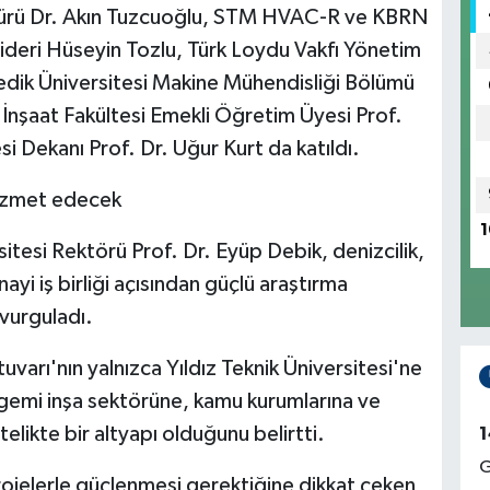
dürü Dr. Akın Tuzcuoğlu, STM HVAC-R ve KBRN
ideri Hüseyin Tozlu, Türk Loydu Vakfı Yönetim
dik Üniversitesi Makine Mühendisliği Bölümü
Ü İnşaat Fakültesi Emekli Öğretim Üyesi Prof.
si Dekanı Prof. Dr. Uğur Kurt da katıldı.
hizmet edecek
1
sitesi Rektörü Prof. Dr. Eyüp Debik, denizcilik,
ayi iş birliği açısından güçlü araştırma
 vurguladı.
varı'nın yalnızca Yıldız Teknik Üniversitesi'ne
 gemi inşa sektörüne, kamu kurumlarına ve
elikte bir altyapı olduğunu belirtti.
1
G
projelerle güçlenmesi gerektiğine dikkat çeken