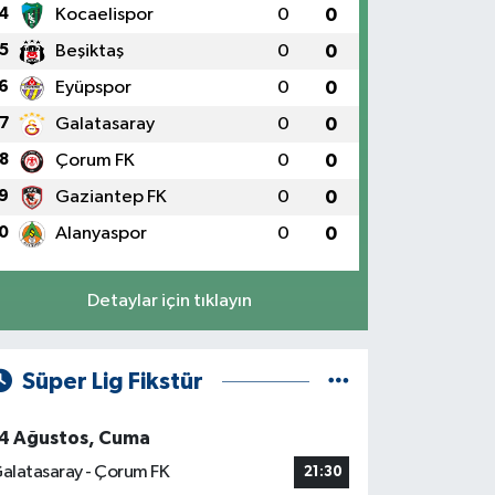
4
Kocaelispor
0
0
5
Beşiktaş
0
0
6
Eyüpspor
0
0
7
Galatasaray
0
0
8
Çorum FK
0
0
9
Gaziantep FK
0
0
0
Alanyaspor
0
0
Detaylar için tıklayın
Süper Lig Fikstür
4 Ağustos, Cuma
alatasaray - Çorum FK
21:30