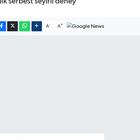
lk serbest seyirli deney
-
+
A
A