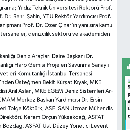
ama; Yıldız Teknik Üniversitesi Rektörü Prof.
. Dr. Bahri Şahin, YTÜ Rektör Yardımcısı Prof.
ışmanı Prof. Dr. Özer Çınar'ın yanı sıra kamu
, tersaneler, denizcilik sektörü ve akademiden
nlığı Deniz Araçları Daire Başkanı Dr.
anlığı Harp Gemisi Projeleri Savunma Sanayii
etleri Komutanlığı İstanbul Tersanesi
si'nden Üsteğmen Bekit Kürşat Kıyak, MKE
si Anıl Aslan, MKE EGEM Deniz Sistemleri Ar-
 MAM Merkez Başkan Yardımcısı Dr. Ersin
ideri Tolga Köktürk, ASELSAN Uzman Mühendis
ı Direktörü Kerem Orçun Yüksekdağ, ASFAT
in Bozdağ, ASFAT Üst Düzey Yönetici Levent