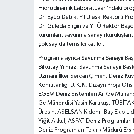
KÜLTÜR SANAT
Hidrodinamik Laboratuvarı'ndaki progr
Dr. Eyüp Debik, YTÜ eski Rektörü Prof
MAGAZİN
Dr. Güleda Engin ve YTÜ Rektör Başdan
Otomobil
kurumları, savunma sanayii kuruluşları
çok sayıda temsilci katıldı.
POLİTİKA
Programa ayrıca Savunma Sanayii Başka
Sağlık
Bilkutay Yılmaz, Savunma Sanayii Başk
Uzmanı İlker Sercan Çimen, Deniz Kuvv
SİYASET
Komutanlığı D.K.K. Dizayn Proje Ofi
SPOR HABERLERİ
EGEM Deniz Sistemleri Ar-Ge Mühendi
Ge Mühendisi Yasin Karakuş, TÜBİTAK
TEKNOLOJİ
Üresin, ASELSAN Kıdemli Baş Ekip L
Yiğit Akkul, ASFAT Deniz Programlar
Turizm
Deniz Programları Teknik Müdürü Ers