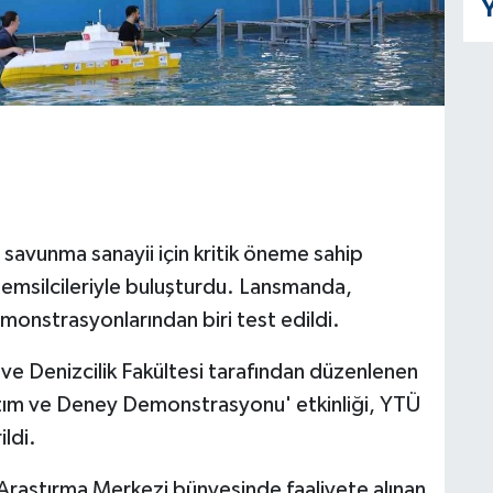
Y
ve savunma sanayii için kritik öneme sahip
emsilcileriyle buluşturdu. Lansmanda,
emonstrasyonlarından biri test edildi.
ı ve Denizcilik Fakültesi tarafından düzenlenen
tım ve Deney Demonstrasyonu' etkinliği, YTÜ
ldi.
raştırma Merkezi bünyesinde faaliyete alınan