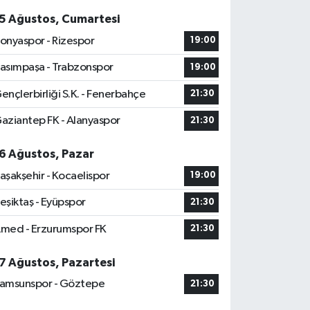
5 Ağustos, Cumartesi
onyaspor - Rizespor
19:00
asımpaşa - Trabzonspor
19:00
ençlerbirliği S.K. - Fenerbahçe
21:30
aziantep FK - Alanyaspor
21:30
6 Ağustos, Pazar
aşakşehir - Kocaelispor
19:00
eşiktaş - Eyüpspor
21:30
med - Erzurumspor FK
21:30
7 Ağustos, Pazartesi
amsunspor - Göztepe
21:30