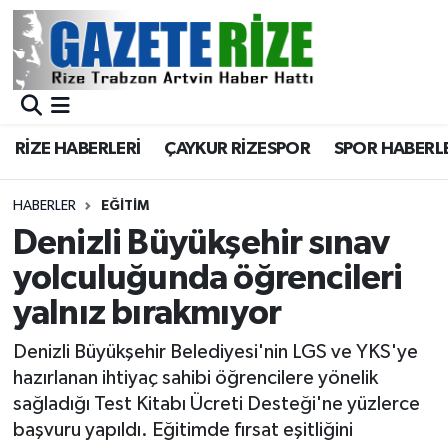
BÖLGEMİZ
Merkez Nöbetçi Eczaneler
SPOR
Merkez Hava Durumu
RİZE HABERLERİ
ÇAYKUR RİZESPOR
SPOR HABERL
Asayiş
Merkez Trafik Yoğunluk Haritası
HABERLER
EĞİTİM
Rize Jandarma Komutanlığı
Süper Lig Puan Durumu ve Fikstür
Denizli Büyükşehir sınav
yolculuğunda öğrencileri
Bilim Teknoloji
Tüm Manşetler
yalnız bırakmıyor
Bölge
Son Dakika Haberleri
Denizli Büyükşehir Belediyesi'nin LGS ve YKS'ye
hazırlanan ihtiyaç sahibi öğrencilere yönelik
Advertising news
Haber Arşivi
sağladığı Test Kitabı Ücreti Desteği'ne yüzlerce
başvuru yapıldı. Eğitimde fırsat eşitliğini
Canlı Maç