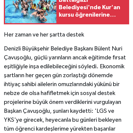
Battalgazi
ÜLKE GÜNDEMİ
Belediyesi'nde Kur'an
kursu öğrenilerine
YAŞAM
yüzme etkinliği
Her zaman ve her şartta destek
YEREL
Denizli Büyükşehir Belediye Başkanı Bülent Nuri
Yerel Haberler
Çavuşoğlu, güçlü yarınların ancak eğitimde fırsat
eşitliğiyle inşa edilebileceğini söyledi. Ekonomik
şartların her geçen gün zorlaştığı dönemde
ihtiyaç sahibi ailelerin omuzlarındaki yükünü bir
nebze de olsa hafifletmek için sosyal destek
projelerine büyük önem verdiklerini vurgulayan
Başkan Çavuşoğlu, şunları kaydetti: 'LGS ve
YKS'ye girecek, heyecanla bu günleri bekleyen
tüm öğrenci kardeşlerime yürekten başarılar