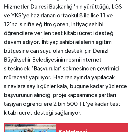
KÜLTÜR SANAT
Hizmetler Dairesi Başkanlığı'nın yürüttüğü, LGS
ve YKS'ye hazırlanan ortaokul 8 ile lise 11 ve
MAGAZİN
12'nci sınıfta eğitim gören, ihtiyaç sahibi
Otomobil
öğrencilere verilen test kitabı ücreti desteği
devam ediyor. İhtiyaç sahibi ailelerin eğitim
POLİTİKA
bütçesine can suyu olan destek için Denizli
Büyükşehir Belediyesinin resmi internet
Sağlık
sitesindeki 'Başvurular' sekmesinden çevrimiçi
müracaat yapılıyor. Haziran ayında yapılacak
SİYASET
sınavlara sayılı günler kala, bugüne kadar yüzlerce
SPOR HABERLERİ
başvurunun alındığı proje kapsamında şartları
taşıyan öğrencilere 2 bin 500 TL'ye kadar test
TEKNOLOJİ
kitabı ücret desteği sağlanıyor.
Turizm