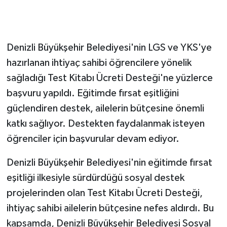
GENEL
Denizli Büyükşehir Belediyesi'nin LGS ve YKS'ye
GÜNDEM
hazırlanan ihtiyaç sahibi öğrencilere yönelik
Güvenlik
sağladığı Test Kitabı Ücreti Desteği'ne yüzlerce
başvuru yapıldı. Eğitimde fırsat eşitliğini
HABERDE İNSAN
güçlendiren destek, ailelerin bütçesine önemli
katkı sağlıyor. Destekten faydalanmak isteyen
İNSAN
öğrenciler için başvurular devam ediyor.
İş Dünyası
Denizli Büyükşehir Belediyesi'nin eğitimde fırsat
eşitliği ilkesiyle sürdürdüğü sosyal destek
Jandarma
projelerinden olan Test Kitabı Ücreti Desteği,
Kadın
ihtiyaç sahibi ailelerin bütçesine nefes aldırdı. Bu
kapsamda, Denizli Büyükşehir Belediyesi Sosyal