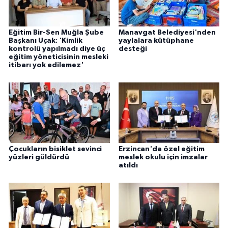
Eğitim Bir-Sen Muğla Şube
Manavgat Belediyesi'nden
Başkanı Uçak: 'Kimlik
yaylalara kütüphane
kontrolü yapılmadı diye üç
desteği
eğitim yöneticisinin mesleki
itibarı yok edilemez'
Çocukların bisiklet sevinci
Erzincan'da özel eğitim
yüzleri güldürdü
meslek okulu için imzalar
atıldı