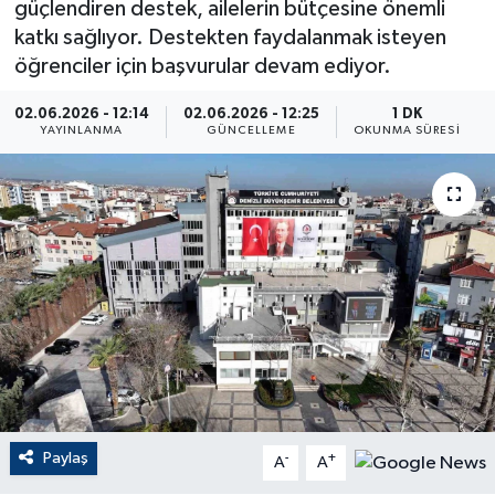
güçlendiren destek, ailelerin bütçesine önemli
katkı sağlıyor. Destekten faydalanmak isteyen
ÇEVRE
öğrenciler için başvurular devam ediyor.
Dış Haberler
02.06.2026 - 12:14
02.06.2026 - 12:25
1 DK
YAYINLANMA
GÜNCELLEME
OKUNMA SÜRESI
Dünya
EĞİTİM
EKONOMİ
English News
Finans
Flaş Haber
Paylaş
-
+
A
A
Gayrimenkul