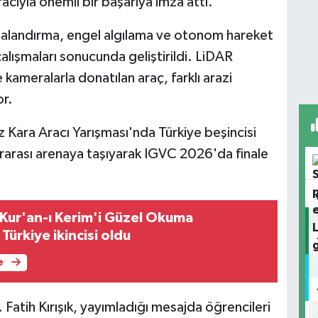
acıyla önemli bir başarıya imza attı.
italandırma, engel algılama ve otonom hareket
alışmaları sonucunda geliştirildi. LiDAR
 kameralarla donatılan araç, farklı arazi
or.
ara Aracı Yarışması'nda Türkiye beşincisi
ararası arenaya taşıyarak IGVC 2026'da finale
 Kur'an-ı Kerim'i Güzel Okuma
Türkiye ikincisi oldu
e
 Fatih Kırışık, yayımladığı mesajda öğrencileri