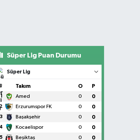
Süper Lig Puan Durumu
Süper Lig
#
Takım
O
P
1
Amed
0
0
2
Erzurumspor FK
0
0
3
Başakşehir
0
0
4
Kocaelispor
0
0
5
Beşiktaş
0
0