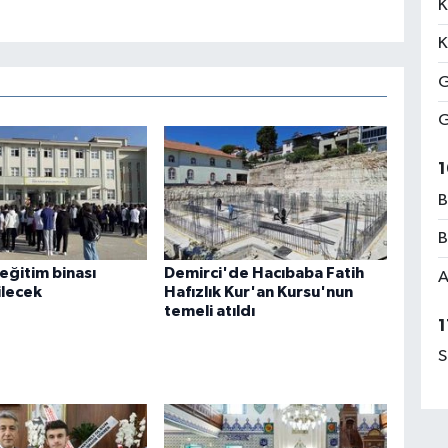
K
K
G
G
1
B
B
eğitim binası
Demirci'de Hacıbaba Fatih
A
ilecek
Hafızlık Kur'an Kursu'nun
temeli atıldı
1
S