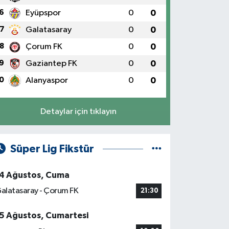
6
Eyüpspor
0
0
7
Galatasaray
0
0
8
Çorum FK
0
0
9
Gaziantep FK
0
0
0
Alanyaspor
0
0
Detaylar için tıklayın
Süper Lig Fikstür
4 Ağustos, Cuma
alatasaray - Çorum FK
21:30
5 Ağustos, Cumartesi