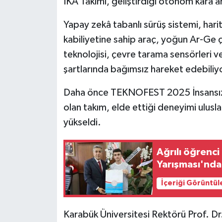
İKA Takımı, geliştirdiği otonom kara ar
KÜLTÜR SANAT
Yapay zekâ tabanlı sürüş sistemi, har
MAGAZİN
kabiliyetine sahip araç, yoğun Ar-Ge ç
Otomobil
teknolojisi, çevre tarama sensörleri ve
şartlarında bağımsız hareket edebiliy
POLİTİKA
Daha önce TEKNOFEST 2025 İnsansız K
Sağlık
olan takım, elde ettiği deneyimi ulusl
yükseldi.
SİYASET
Ağrılı öğrenci
SPOR HABERLERİ
Yarışması'nda 
TEKNOLOJİ
İçeriği Görüntül
Turizm
Karabük Üniversitesi Rektörü Prof. Dr.