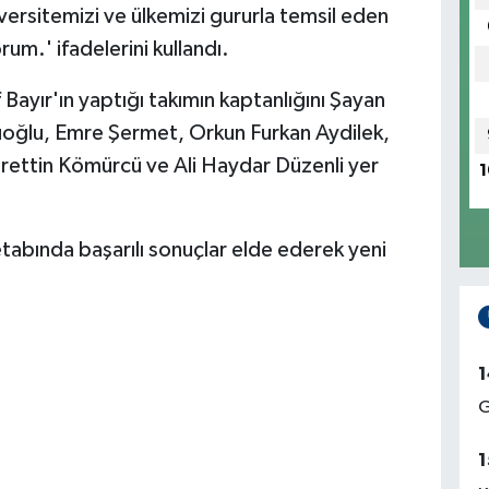
iversitemizi ve ülkemizi gururla temsil eden
rum.' ifadelerini kullandı.
Bayır'ın yaptığı takımın kaptanlığını Şayan
cuoğlu, Emre Şermet, Orkun Furkan Aydilek,
rettin Kömürcü ve Ali Haydar Düzenli yer
1
tabında başarılı sonuçlar elde ederek yeni
1
G
1