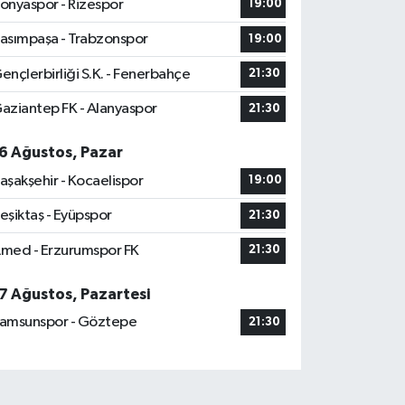
onyaspor - Rizespor
19:00
asımpaşa - Trabzonspor
19:00
ençlerbirliği S.K. - Fenerbahçe
21:30
aziantep FK - Alanyaspor
21:30
6 Ağustos, Pazar
aşakşehir - Kocaelispor
19:00
eşiktaş - Eyüpspor
21:30
med - Erzurumspor FK
21:30
7 Ağustos, Pazartesi
amsunspor - Göztepe
21:30