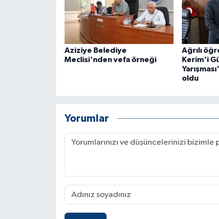
Aziziye Belediye
Ağrılı öğr
Meclisi'nden vefa örneği
Kerim'i G
Yarışması'
oldu
Yorumlar