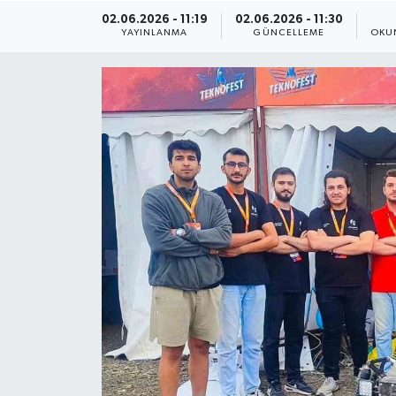
02.06.2026 - 11:19
02.06.2026 - 11:30
ÇEVRE
YAYINLANMA
GÜNCELLEME
OKU
Dış Haberler
Dünya
EĞİTİM
EKONOMİ
English News
Finans
Flaş Haber
Gayrimenkul