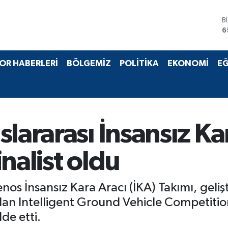
6
D
4
E
5
S
OR HABERLERİ
BÖLGEMİZ
POLİTİKA
EKONOMİ
EĞ
6
G
6
B
1
lararası İnsansız Ka
nalist oldu
nos İnsansız Kara Aracı (İKA) Takımı, geliş
ndan Intelligent Ground Vehicle Competitio
de etti.