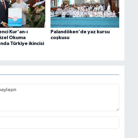
enci Kur'an-ı
Palandöken'de yaz kursu
üzel Okuma
coşkusu
nda Türkiye ikincisi