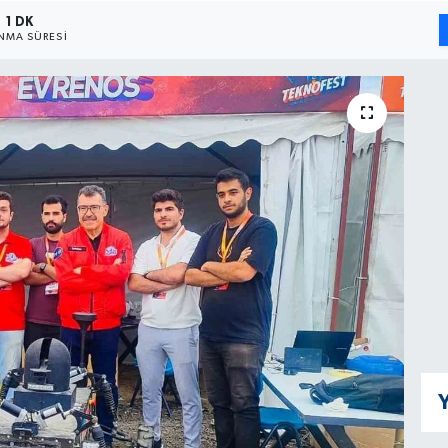
1 DK
NMA SÜRESI
Y