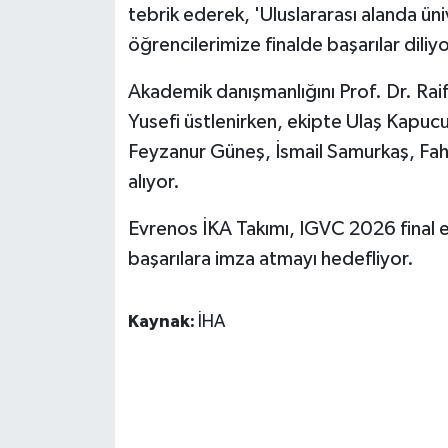
tebrik ederek, 'Uluslararası alanda ün
ÜLKE GÜNDEMİ
öğrencilerimize finalde başarılar diliyo
YAŞAM
Akademik danışmanlığını Prof. Dr. Raif 
YEREL
Yusefi üstlenirken, ekipte Ulaş Kapu
Feyzanur Güneş, İsmail Samurkaş, Fah
Yerel Haberler
alıyor.
Evrenos İKA Takımı, IGVC 2026 final e
başarılara imza atmayı hedefliyor.
Kaynak:
İHA