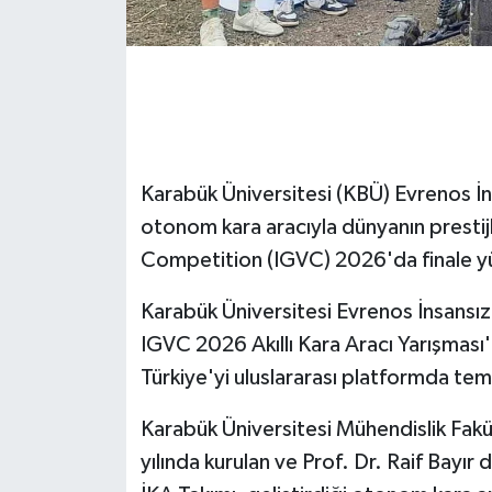
GENEL
GÜNDEM
Güvenlik
Karabük Üniversitesi (KBÜ) Evrenos İns
HABERDE İNSAN
otonom kara aracıyla dünyanın prestijl
Competition (IGVC) 2026'da finale yük
İNSAN
Karabük Üniversitesi Evrenos İnsansı
İş Dünyası
IGVC 2026 Akıllı Kara Aracı Yarışması'
Türkiye'yi uluslararası platformda tem
Jandarma
Karabük Üniversitesi Mühendislik Fakü
Kadın
yılında kurulan ve Prof. Dr. Raif Bayır