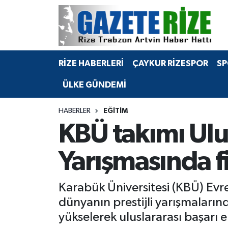
BÖLGEMİZ
Merkez Nöbetçi Eczaneler
RİZE HABERLERİ
ÇAYKUR RİZESPOR
SP
SPOR
Merkez Hava Durumu
ÜLKE GÜNDEMİ
Asayiş
Merkez Trafik Yoğunluk Haritası
HABERLER
EĞİTİM
Rize Jandarma Komutanlığı
Süper Lig Puan Durumu ve Fikstür
KBÜ takımı Ulus
Bilim Teknoloji
Tüm Manşetler
Yarışmasında fi
Bölge
Son Dakika Haberleri
Karabük Üniversitesi (KBÜ) Evre
Advertising news
Haber Arşivi
dünyanın prestijli yarışmaları
yükselerek uluslararası başarı el
Canlı Maç