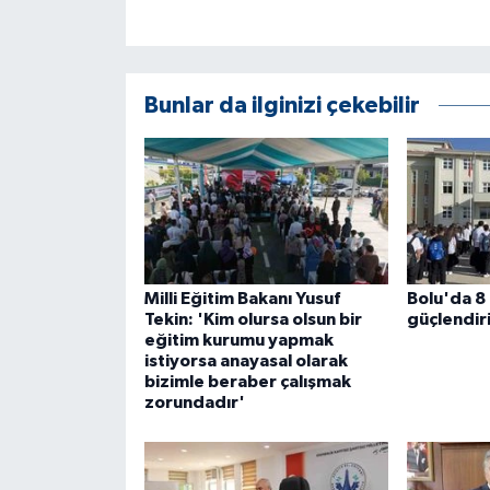
Bunlar da ilginizi çekebilir
Milli Eğitim Bakanı Yusuf
Bolu'da 8 
Tekin: 'Kim olursa olsun bir
güçlendir
eğitim kurumu yapmak
istiyorsa anayasal olarak
bizimle beraber çalışmak
zorundadır'