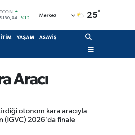
5.130,04
%1.2
°
OLAR
25
Merkez
7,7106
%0.17
URO
5,1652
%0.27
TERLİN
İTİM
YAŞAM
ASAYİŞ
4,4046
%0.35
RAM ALTIN
618.49
%2.12
İST100
3.773
%-19
ra Aracı
tirdiği otonom kara aracıyla
n (IGVC) 2026'da finale